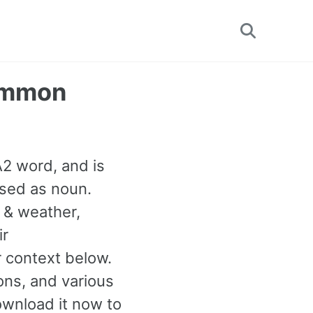
Toggle
search
Common
 A2 word, and is
sed as noun.
 & weather,
ir
 context below.
ons, and various
wnload it now to