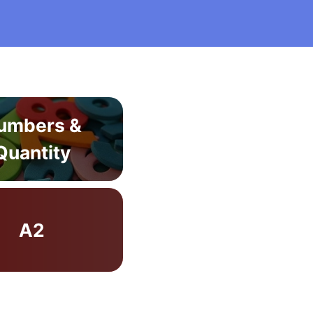
umbers &
Quantity
A2