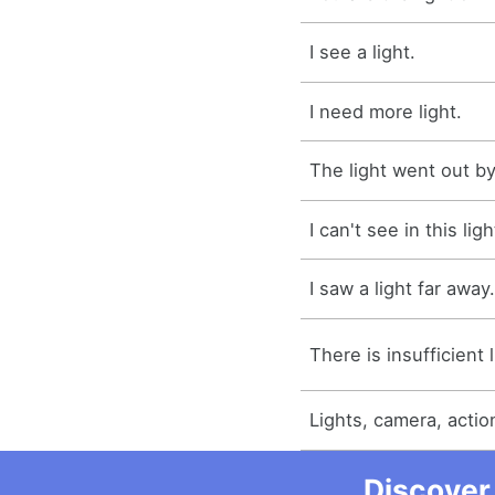
I see a light.
I need more light.
The light went out by 
I can't see in this ligh
I saw a light far away
There is insufficient 
Lights, camera, actio
Discover