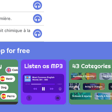
mière.
t chimique à la
 for free