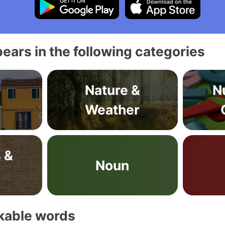
ears in the following categories
Nature &
N
Weather
 &
Noun
akable words