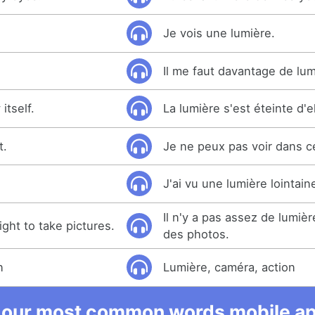
Je vois une lumière.
Il me faut davantage de lum
itself.
La lumière s'est éteinte d'
t.
Je ne peux pas voir dans c
.
J'ai vu une lumière lointain
Il n'y a pas assez de lumiè
light to take pictures.
des photos.
n
Lumière, caméra, action
 our most common words mobile app