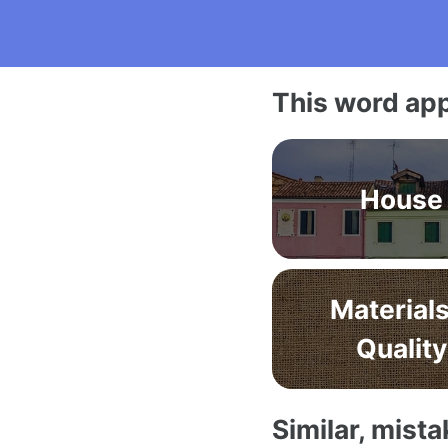
This word app
House
Materials
Quality
Similar, mist