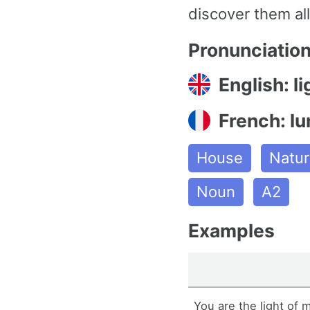
discover them all
Pronunciatio
English: li
French: l
House
Natur
Noun
A2
Examples
You are the light of 