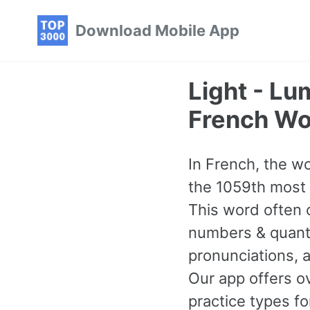
Skip
Skip
Skip
Download Mobile App
to
to
to
primary
content
footer
navigation
Light - L
French Wo
In French, the wo
the 1059th most 
This word often 
numbers & quantit
pronunciations, 
Our app offers o
practice types 