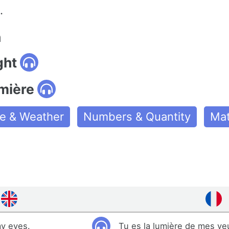
.
n
ght
umière
e & Weather
Numbers & Quantity
Mat
my eyes.
Tu es la lumière de mes ye