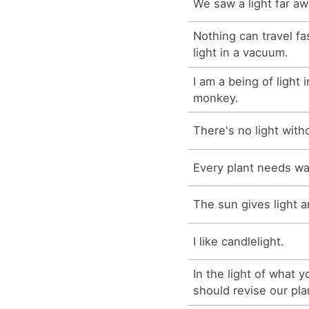
We saw a light far aw
Nothing can travel fa
light in a vacuum.
I am a being of light 
monkey.
There's no light wit
Every plant needs wat
The sun gives light a
I like candlelight.
In the light of what y
should revise our pla