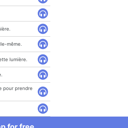
ière.
elle-même.
ette lumière.
e.
re pour prendre
 for free