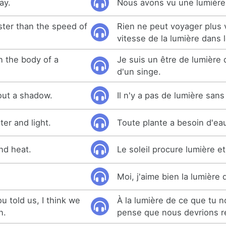
ay.
Nous avons vu une lumière 
ster than the speed of
Rien ne peut voyager plus v
vitesse de la lumière dans l
in the body of a
Je suis un être de lumière 
d'un singe.
hout a shadow.
Il n'y a pas de lumière san
er and light.
Toute plante a besoin d'eau
nd heat.
Le soleil procure lumière et
Moi, j'aime bien la lumière
ou told us, I think we
À la lumière de ce que tu no
n.
pense que nous devrions re