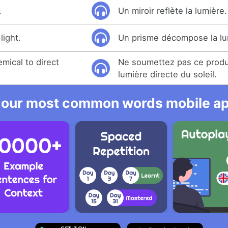
.
Un miroir reflète la lumière.
ight.
Un prisme décompose la lu
mical to direct
Ne soumettez pas ce produi
lumière directe du soleil.
 our most common words mobile app