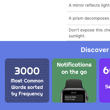
A mirror reflects light
A prism decomposes l
Don't expose this che
sunlight.
Discover