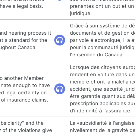
have a legal basis.
prenantes ont un but et u
juridique.
Grâce à son système de dé
 and hearing process it
documents et de gestion d
t a standard for the
par voie électronique, il a 
oughout Canada.
pour la communauté juridi
l'ensemble du Canada.
Lorsque des citoyens euro
rendent en voiture dans un
 to another Member
membre et ont la malchance
unate enough to have
accident, une sécurité jurid
d legal certainty on
être garantie quant aux dél
s of insurance claims.
prescription applicables a
d'indemnité à l'assurance.
bsidiarity" and the
La «subsidiarité à l'anglaise
y of the violations give
nivellement de la gravité d