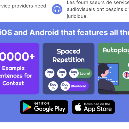
Les fournisseurs de servic
rvice providers need
audiovisuels ont besoins d
juridique.
iOS and Android that features all t