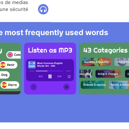
es de medias
'une sécurité
he most frequently used words