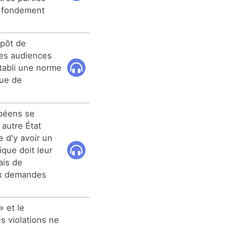
n fondement
pôt de
es audiences
établi une norme
que de
péens se
 autre État
 d'y avoir un
ique doit leur
ais de
ux demandes
» et le
es violations ne