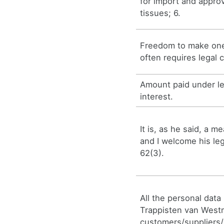
for import and approv
tissues; 6.
Freedom to make one
often requires legal c
Amount paid under le
interest.
It is, as he said, a m
and I welcome his leg
62(3).
All the personal data
Trappisten van Westm
customers/suppliers/