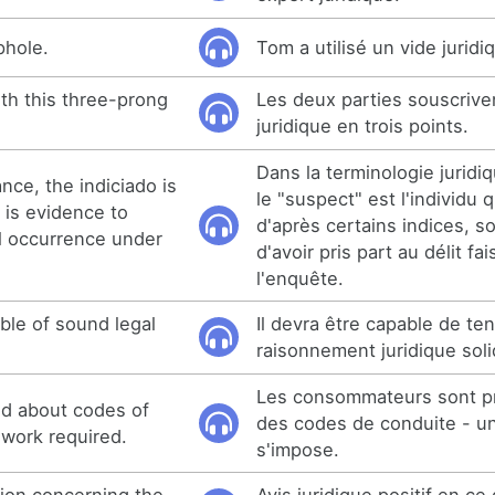
phole.
Tom a utilisé un vide juridi
ith this three-prong
Les deux parties souscriven
juridique en trois points.
Dans la terminologie juridi
ance, the indiciado is
le "suspect" est l'individu 
is evidence to
d'après certains indices, 
gal occurrence under
d'avoir pris part au délit fai
l'enquête.
le of sound legal
Il devra être capable de ten
raisonnement juridique soli
Les consommateurs sont p
d about codes of
des codes de conduite - un
ework required.
s'impose.