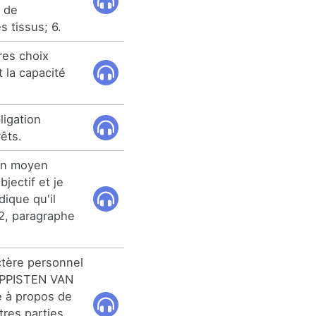
n de
s tissus; 6.
res choix
 la capacité
ligation
rêts.
d'un moyen
jectif et je
dique qu'il
62, paragraphe
ctère personnel
PPISTEN VAN
à propos de
tres parties