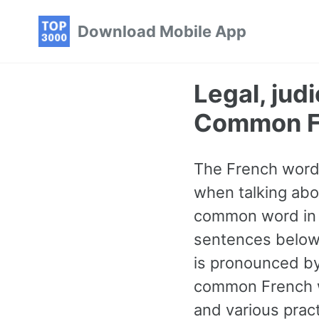
Skip
Skip
Skip
Download Mobile App
to
to
to
primary
content
footer
navigation
Legal, jud
Common F
The French word f
when talking abou
common word in F
sentences below 
is pronounced by
common French w
and various prac