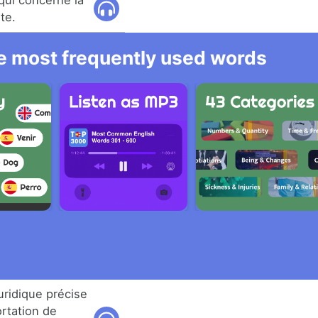
 qui concerne la
te.
he most frequently used words
uridique précise
ortation de