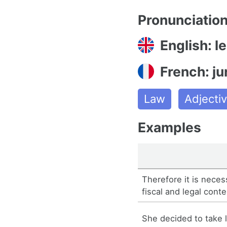
Pronunciatio
English: le
French: ju
Law
Adjecti
Examples
Therefore it is neces
fiscal and legal conte
She decided to take l