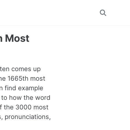
Toggle
search
th Most
often comes up
 the 1665th most
n find example
n to how the word
 of the 3000 most
 pronunciations,