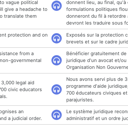
 to vague political
donnent lieu, au final, qu'à
ll give a headache to
formulations politiques flo
to translate them
donneront du fil à retordre
devront les traduire sous f
ent protection and on
Exposés sur la protection c
brevets et sur le cadre juri
sistance from a
Bénéficier gratuitement de 
a non-governmental
juridique d'un avocat et/ou
Organisation Non Gouvern
Nous avons servi plus de 3
3,000 legal aid
programme d'aide juridique
 700 civic educators
700 éducateurs civiques et
als.
parajuristes.
ognises an
Le système juridique recon
nd a judicial order.
administratif et un ordre jud