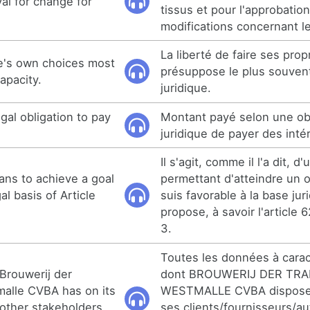
al for change for
tissus et pour l'approbatio
modifications concernant le
La liberté de faire ses prop
's own choices most
présuppose le plus souvent
apacity.
juridique.
gal obligation to pay
Montant payé selon une ob
juridique de payer des inté
Il s'agit, comme il l'a dit, 
eans to achieve a goal
permettant d'atteindre un ob
al basis of Article
suis favorable à la base juri
propose, à savoir l'article 
3.
Toutes les données à cara
 Brouwerij der
dont BROUWERIJ DER TRA
alle CVBA has on its
WESTMALLE CVBA dispose 
other stakeholders
ses clients/fournisseurs/au