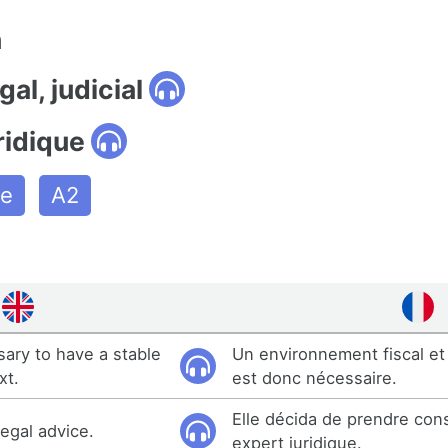
n
gal, judicial
ridique
ve
A2
sary to have a stable
Un environnement fiscal et 
xt.
est donc nécessaire.
Elle décida de prendre con
egal advice.
expert juridique.