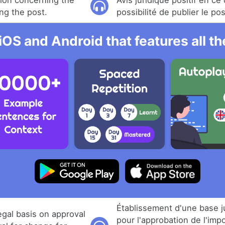
nion concerning the
Avis juridique positif en ce
ing the post.
possibilité de publier le pos
iOS and Android that features all t
Établissement d'une base j
legal basis on approval
pour l'approbation de l'imp