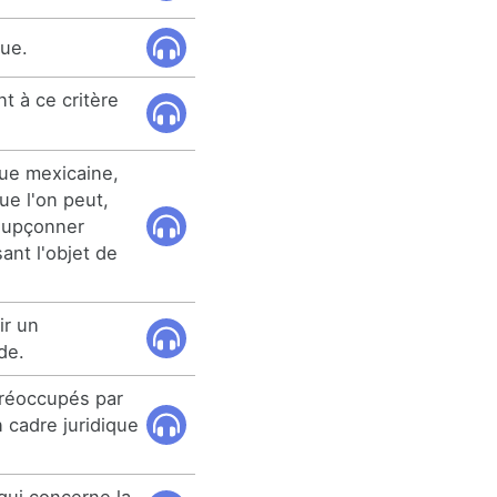
que.
t à ce critère
que mexicaine,
que l'on peut,
soupçonner
sant l'objet de
ir un
de.
réoccupés par
 cadre juridique