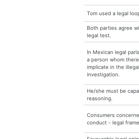
Tom used a legal loo
Both parties agree w
legal test.
In Mexican legal parl
a person whom there 
implicate in the ille
investigation.
He/she must be capab
reasoning.
Consumers concerne
conduct - legal fram