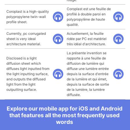
Coroplast est une feuille de
Coroplast is a high-quality
profilé à double paroi en
polypropylene twin-wall
polypropylène de haute
profile sheet.
qualité.
Currently, pc corrugated
Actuellement, la feuille
sheet is very ideal
ridée par PC est matériel
architecture material.
très idéal d'architecture.
La présente invention se
Disclosed is a light
rapporte à une feuille de
diffusion sheet which
diffusion de lumière qui
diffuses light inputted from
diffuse une lumière entrée
the light inputting surface,
depuis la surface d'entrée
and outputs the diffused
de la lumière et qui émet,
light from the light
depuis la surface de sortie
outputting surface.
de la lumière, la lumière
diffusée.
Explore our mobile app for iOS and Android
that features all the most frequently used
words