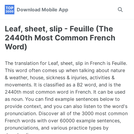
Skip
Skip
Skip
Download Mobile App
Toggle
to
to
to
search
primary
content
footer
navigation
Leaf, sheet, slip - Feuille (The
2440th Most Common French
Word)
The translation for Leaf, sheet, slip in French is Feuille.
This word often comes up when talking about nature
& weather, house, sickness & injuries, activities &
movements. It is classified as a B2 word, and is the
2440th most common word in French. It can be used
as noun. You can find example sentences below to
provide context, and you can also listen to the word's
pronunciation. Discover all of the 3000 most common
French words with over 60000 example sentences,
pronunciations, and various practice types by