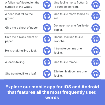
A fallen leaf floated on the
Une feuille morte flottait à
surface of the water.
la surface de l'eau.
A dead leaf fell to the
Une feuille morte tomba au
ground.
sol.
Donnez-moi une feuille de
Give me a sheet of paper.
papier.
Give me a blank sheet of
Donne-moi une feuille
paper.
blanche.
Il tremble comme une
He is shaking like a leaf.
feuille.
A leaf is falling.
Une feuille tombe.
Elle tremblait comme une
She trembled like a leaf.
feuille.
Explore our mobile app for iOS and Android
that features all the most frequently used
words