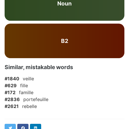
Noun
B2
Similar, mistakable words
#1840
veille
#629
fille
#172
famille
#2836
portefeuille
#2621
rebelle
Twitter
Facebook
LinkedIn