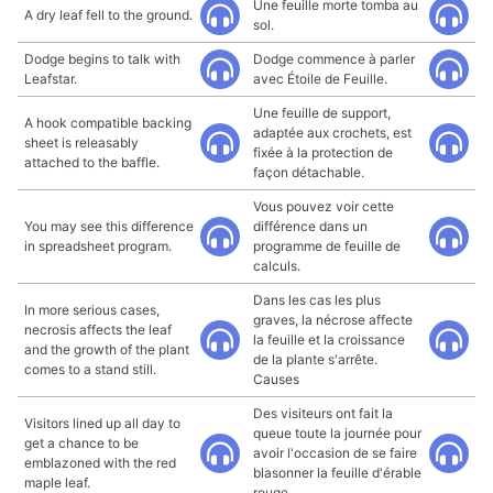
Une feuille morte tomba au
A dry leaf fell to the ground.
sol.
Dodge begins to talk with
Dodge commence à parler
Leafstar.
avec Étoile de Feuille.
Une feuille de support,
A hook compatible backing
adaptée aux crochets, est
sheet is releasably
fixée à la protection de
attached to the baffle.
façon détachable.
Vous pouvez voir cette
You may see this difference
différence dans un
in spreadsheet program.
programme de feuille de
calculs.
Dans les cas les plus
In more serious cases,
graves, la nécrose affecte
necrosis affects the leaf
la feuille et la croissance
and the growth of the plant
de la plante s'arrête.
comes to a stand still.
Causes
Des visiteurs ont fait la
Visitors lined up all day to
queue toute la journée pour
get a chance to be
avoir l'occasion de se faire
emblazoned with the red
blasonner la feuille d'érable
maple leaf.
rouge.