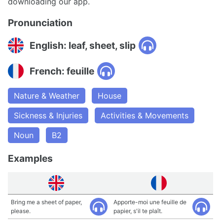
downloading our app.
Pronunciation
English: leaf, sheet, slip
French: feuille
Nature & Weather
House
Sickness & Injuries
Activities & Movements
Noun
B2
Examples
Bring me a sheet of paper,
Apporte-moi une feuille de
please.
papier, s'il te plaît.