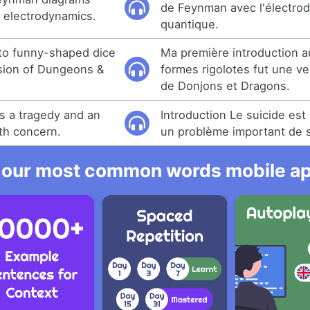
de Feynman avec l'électro
 electrodynamics.
quantique.
 to funny-shaped dice
Ma première introduction 
sion of Dungeons &
formes rigolotes fut une ve
de Donjons et Dragons.
is a tragedy and an
Introduction Le suicide est
lth concern.
un problème important de 
 our most common words mobile app