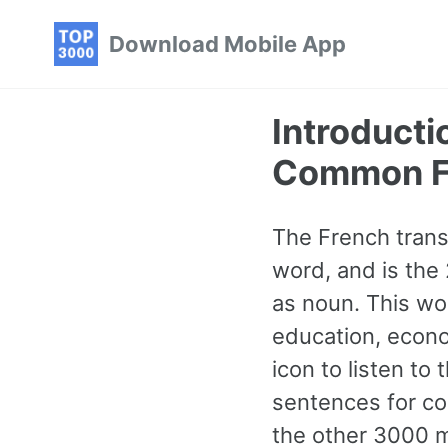
Skip
Skip
Skip
Download Mobile App
to
to
to
primary
content
footer
navigation
Introducti
Common F
The French transla
word, and is the
as noun. This wo
education, econ
icon to listen to
sentences for co
the other 3000 