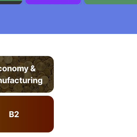
conomy &
ufacturing
B2