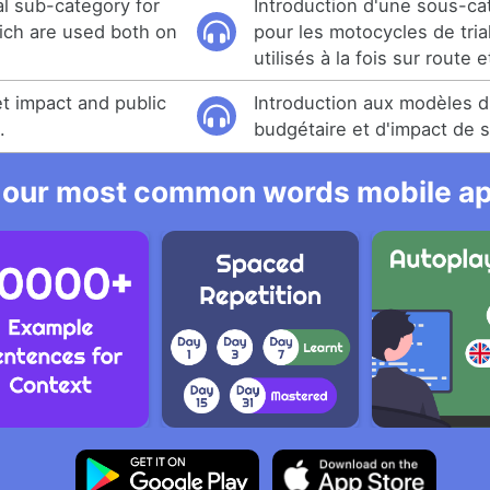
al sub-category for
Introduction d'une sous-ca
hich are used both on
pour les motocycles de trial
utilisés à la fois sur route 
et impact and public
Introduction aux modèles d
.
budgétaire et d'impact de 
 our most common words mobile app