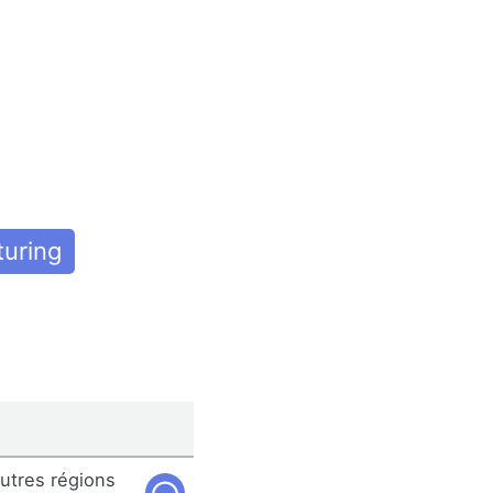
uring
autres régions