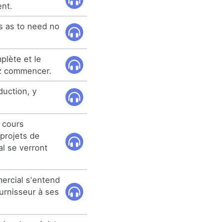
ent.
 as to need no
plète et le
ez commencer.
duction, y
e cours
projets de
l se verront
mercial s'entend
urnisseur à ses