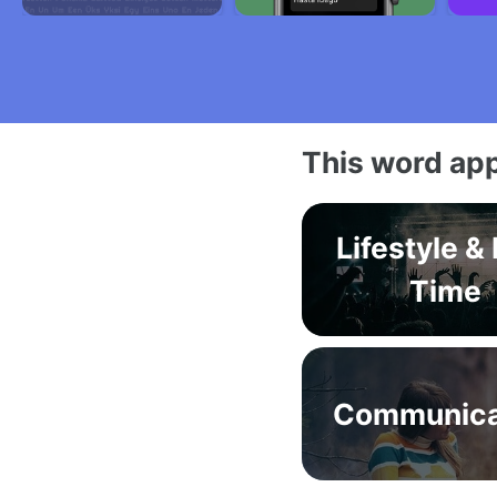
This word app
Lifestyle &
Time
Communica