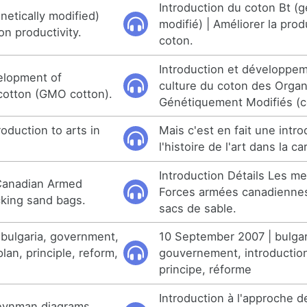
Introduction du coton Bt (
enetically modified)
modifié) | Améliorer la prod
on productivity.
coton.
Introduction et développem
elopment of
culture du coton des Orga
 cotton (GMO cotton).
Génétiquement Modifiés (
troduction to arts in
Mais c'est en fait une intro
l'histoire de l'art dans la ca
Introduction Détails Les 
 Canadian Armed
Forces armées canadienne
king sand bags.
sacs de sable.
bulgaria, government,
10 September 2007 | bulgarie
lan, principle, reform,
gouvernement, introduction
principe, réforme
Introduction à l'approche 
Feynman diagrams