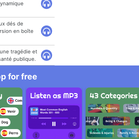
dynamique
aux dés de
rsion en boîte
 une tragédie et
santé publique.
 for free