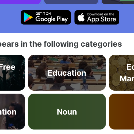
ears in the following categories
 Free
E
Education
Man
tion
Noun