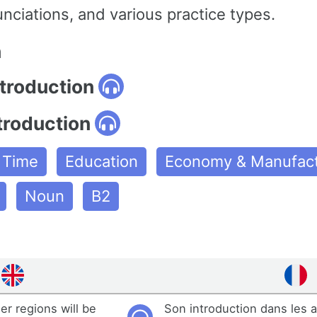
nciations, and various practice types.
n
ntroduction
troduction
e Time
Education
Economy & Manufact
Noun
B2
her regions will be
Son introduction dans les 