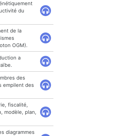
génétiquement
uctivité du
ent de la
nismes
coton OGM).
duction a
raïbe.
membres des
s empilent des
, fiscalité,
, modèle, plan,
des diagrammes