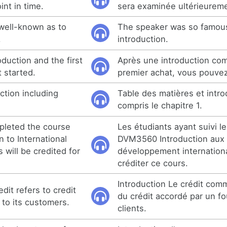
int in time.
sera examinée ultérieurem
well-known as to
The speaker was so famous
.
introduction.
oduction and the first
Après une introduction com
 started.
premier achat, vous pouv
ction including
Table des matières et intro
compris le chapitre 1.
pleted the course
Les étudiants ayant suivi l
 to International
DVM3560 Introduction aux 
will be credited for
développement internationa
créditer ce cours.
Introduction Le crédit com
dit refers to credit
du crédit accordé par un fo
 to its customers.
clients.