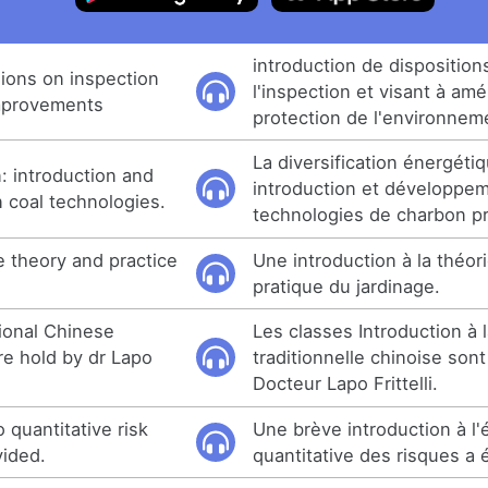
introduction de dispositio
sions on inspection
l'inspection et visant à amél
mprovements
protection de l'environnem
La diversification énergétiq
n: introduction and
introduction et développe
 coal technologies.
technologies de charbon p
e theory and practice
Une introduction à la théori
pratique du jardinage.
tional Chinese
Les classes Introduction à
re hold by dr Lapo
traditionnelle chinoise sont
Docteur Lapo Frittelli.
o quantitative risk
Une brève introduction à l'
ided.
quantitative des risques a 