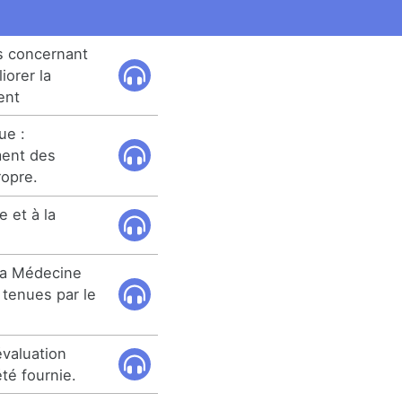
ns concernant
iorer la
ent
ue :
ment des
ropre.
e et à la
 la Médecine
 tenues par le
évaluation
été fournie.