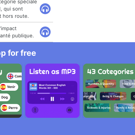
tégorie spéciale
, qui sont
et hors route.
'impact
santé publique.
 for free