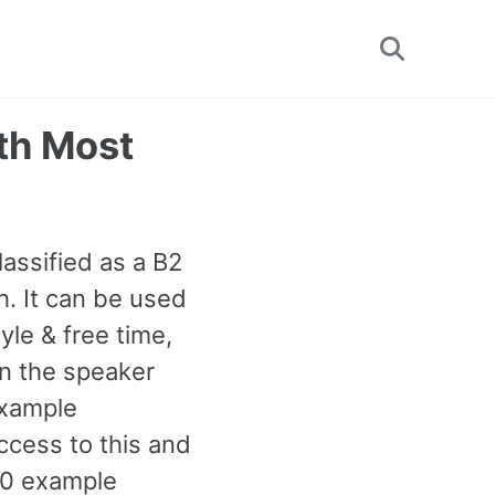
Toggle
search
7th Most
lassified as a B2
. It can be used
le & free time,
n the speaker
example
ccess to this and
00 example