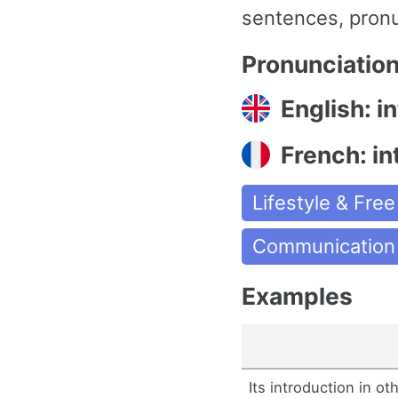
sentences, pronu
Pronunciatio
English: i
French: in
Lifestyle & Fre
Communication
Examples
Its introduction in ot