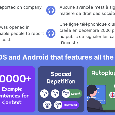
reported on company
Aucune avancée n'est à sig
matière de droit des sociét
Une ligne téléphonique d'u
 was opened in
créée en décembre 2006 p
able people to report
au public de signaler les 
ncest.
d'inceste.
OS and Android that features all t