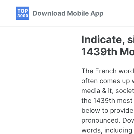
Skip
Skip
Skip
Download Mobile App
to
to
to
primary
content
footer
navigation
Indicate, 
1439th M
The French word f
often comes up w
media & it, societ
the 1439th most
below to provide
pronounced. Dow
words, including