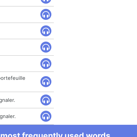
ortefeuille
ignaler.
ignaler.
he most frequently used words