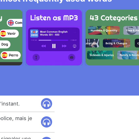
'instant.
police, mais je
e signaler une