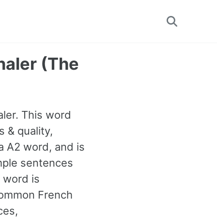
Toggle
search
gnaler (The
aler. This word
 & quality,
 a A2 word, and is
mple sentences
 word is
 common French
ces,