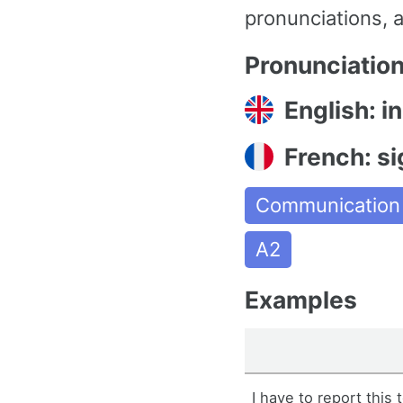
pronunciations, a
Pronunciatio
English: i
French: si
Communication
A2
Examples
I have to report this 