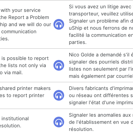
Si vous avez un litige avec
 with your service
transporteur, veuillez utilis
 the Report a Problem
Signaler un problème afin 
hip and we will do our
uShip et nous ferrons de n
te communication
facilité la communication e
ies.
parties.
Nico Golde a demandé s'il é
 is possible to report
signaler des pourriels distr
he lists not only via
listes non seulement par l'
o via mail.
mais également par courriel
shared printer makers
Divers fabricants d'imprim
s to report printer
ou réseau ont différentes s
signaler l'état d'une imprim
Signaler les anomalies aux
institutional
de l'établissement en vue d
esolution.
résolution.