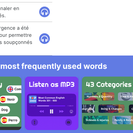
naler en
és.
rgence a été
our permettre
cas soupçonnés
he most frequently used words