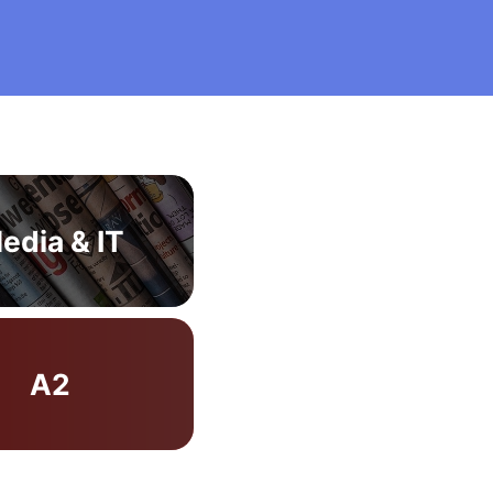
edia & IT
A2