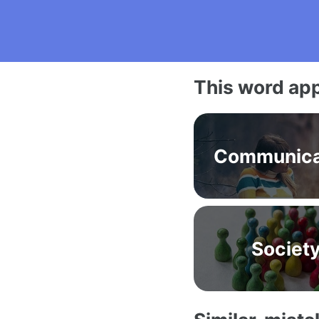
This word app
Communica
Societ