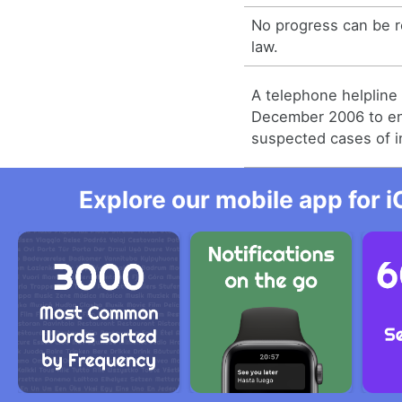
No progress can be 
law.
A telephone helpline
December 2006 to en
suspected cases of i
Explore our mobile app for i