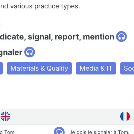
nd various practice types.
n
ndicate, signal, report, mention
gnaler
Materials & Quality
Media & IT
Soc
to Tom.
Je dois le signaler à Tom.