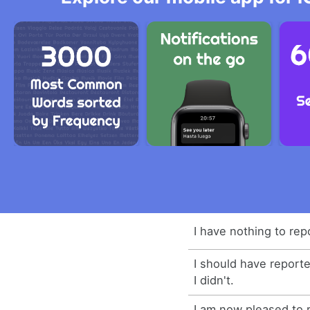
I have nothing to repo
I should have reported
I didn't.
I am now pleased to 