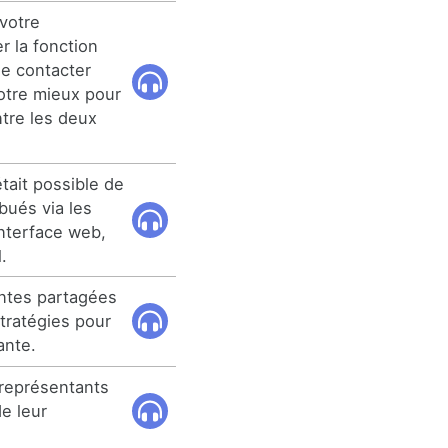
 votre
er la fonction
de contacter
otre mieux pour
ntre les deux
tait possible de
ibués via les
interface web,
.
antes partagées
tratégies pour
ante.
 représentants
e leur