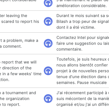
amélioration considérable.
ter leaving the
Durant le mois suivant sa so
o scared to report his
Bilash a trop peur de signal
dont il a été victime.
Contactez Intel pour signa
rt a problem, make a
faire une suggestion ou lai
 a comment.
commentaire.
Toutefois, je suis heureux 
 report that we will
nous allons bientôt confier 
 direction of the
projet à de nouvelles perso
e in a few weeks' time
tenue d'une élection dans
tion.
semaines. Pause musicale
in a tournament and
J'ai récemment participé à 
the organization
suis mécontent de la manièr
 to report.
organisé et/ou j'ai un diffé