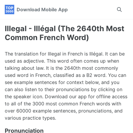
Skip
Skip
Skip
Download Mobile App
Toggle
to
to
to
search
primary
content
footer
navigation
Illegal - Illégal (The 2640th Most
Common French Word)
The translation for Illegal in French is Illégal. It can be
used as adjective. This word often comes up when
talking about law. It is the 2640th most commonly
used word in French, classified as a B2 word. You can
see example sentences for context below, and you
can also listen to their pronunciations by clicking on
the speaker icon. Download our app for offline access
to all of the 3000 most common French words with
over 60000 example sentences, pronunciations, and
various practice types.
Pronunciation