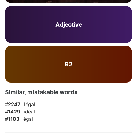
Adjective
B2
Similar, mistakable words
#2247
légal
#1429
idéal
#1183
égal