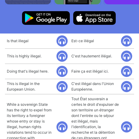
Is that illegal
Est-ce illégal
This is highly illegal.
C'est hautement illégal.
Doing that's illegal here.
Faire ça est illégal ici.
This is illegal in the
C'est illégal dans l'Union
European Union.
Européenne.
Tout État souverain a
While a sovereign State
certes le droit d'expulser de
has the right to expel from
son territoire un étranger
its territory a foreigner
dont l'entrée ou le séjour
whose entry or stay is
est illégal, mais
illegal, human rights
l'identification, la
violations tend to occur in
recherche et la détention
connection with
de ces étrangers ont