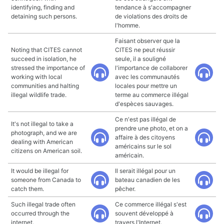
identifying, finding and
tendance à s'accompagner
detaining such persons.
de violations des droits de
l'homme.
Faisant observer que la
Noting that CITES cannot
CITES ne peut réussir
succeed in isolation, he
seule, il a souligné
stressed the importance of
l'importance de collaborer
working with local
avec les communautés
communities and halting
locales pour mettre un
illegal wildlife trade.
terme au commerce illégal
d'espèces sauvages.
Ce n'est pas illégal de
It's not illegal to take a
prendre une photo, et on a
photograph, and we are
affaire à des citoyens
dealing with American
américains sur le sol
citizens on American soil.
américain.
It would be illegal for
Il serait illégal pour un
someone from Canada to
bateau canadien de les
catch them.
pêcher.
Such illegal trade often
Ce commerce illégal s'est
occurred through the
souvent développé à
internet.
travers l'Internet.