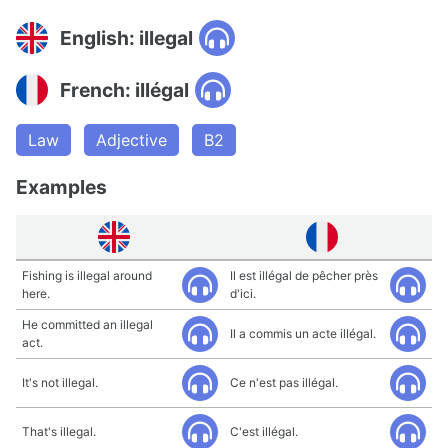
English: illegal
French: illégal
Law
Adjective
B2
Examples
Fishing is illegal around
Il est illégal de pêcher près
here.
d'ici.
He committed an illegal
Il a commis un acte illégal.
act.
It's not illegal.
Ce n'est pas illégal.
That's illegal.
C'est illégal.