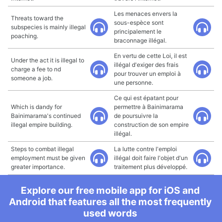
Les menaces envers la
Threats toward the
sous-espèce sont
subspecies is mainly illegal
principalement le
poaching.
braconnage illégal.
En vertu de cette Loi, il est
Under the act it is illegal to
illégal d'exiger des frais
charge a fee to nd
pour trouver un emploi à
someone a job.
une personne.
Ce qui est épatant pour
Which is dandy for
permettre à Bainimarama
Bainimarama's continued
de poursuivre la
illegal empire building.
construction de son empire
illégal.
Steps to combat illegal
La lutte contre l'emploi
employment must be given
illégal doit faire l'objet d'un
greater importance.
traitement plus développé.
Explore our free mobile app for iOS and
Android that features all the most frequently
used words