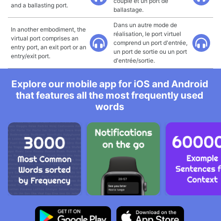
couplé et un port de
and a ballasting port.
ballastage.
Dans un autre mode de
In another embodiment, the
réalisation, le port virtuel
virtual port comprises an
comprend un port d'entrée,
entry port, an exit port or an
un port de sortie ou un port
entry/exit port.
d'entrée/sortie.
Explore our mobile app for iOS and Android
that features all the most frequently used
words