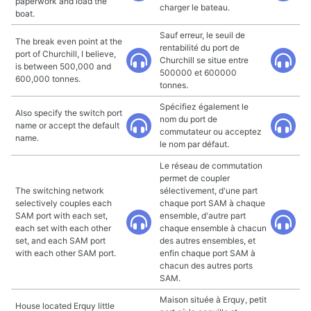
paperwork and load the
charger le bateau.
boat.
Sauf erreur, le seuil de
The break even point at the
rentabilité du port de
port of Churchill, I believe,
Churchill se situe entre
is between 500,000 and
500000 et 600000
600,000 tonnes.
tonnes.
Spécifiez également le
Also specify the switch port
nom du port de
name or accept the default
commutateur ou acceptez
name.
le nom par défaut.
Le réseau de commutation
permet de coupler
The switching network
sélectivement, d'une part
selectively couples each
chaque port SAM à chaque
SAM port with each set,
ensemble, d'autre part
each set with each other
chaque ensemble à chacun
set, and each SAM port
des autres ensembles, et
with each other SAM port.
enfin chaque port SAM à
chacun des autres ports
SAM.
Maison située à Erquy, petit
House located Erquy little