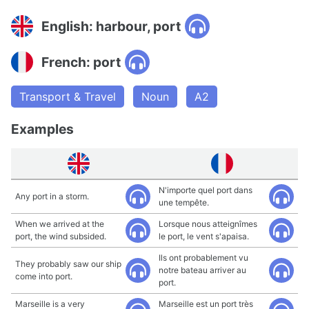
English: harbour, port
French: port
Transport & Travel
Noun
A2
Examples
N'importe quel port dans
Any port in a storm.
une tempête.
When we arrived at the
Lorsque nous atteignîmes
port, the wind subsided.
le port, le vent s'apaisa.
Ils ont probablement vu
They probably saw our ship
notre bateau arriver au
come into port.
port.
Marseille is a very
Marseille est un port très