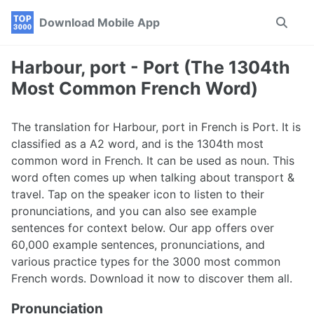
Skip
Skip
Skip
Download Mobile App
Toggle
to
to
to
search
primary
content
footer
navigation
Harbour, port - Port (The 1304th
Most Common French Word)
The translation for Harbour, port in French is Port. It is
classified as a A2 word, and is the 1304th most
common word in French. It can be used as noun. This
word often comes up when talking about transport &
travel. Tap on the speaker icon to listen to their
pronunciations, and you can also see example
sentences for context below. Our app offers over
60,000 example sentences, pronunciations, and
various practice types for the 3000 most common
French words. Download it now to discover them all.
Pronunciation