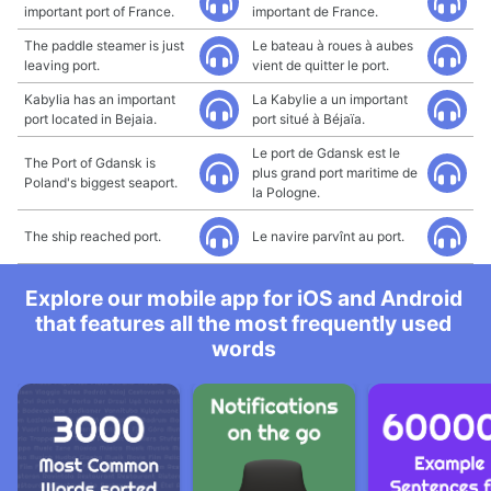
important port of France.
important de France.
The paddle steamer is just
Le bateau à roues à aubes
leaving port.
vient de quitter le port.
Kabylia has an important
La Kabylie a un important
port located in Bejaia.
port situé à Béjaïa.
Le port de Gdansk est le
The Port of Gdansk is
plus grand port maritime de
Poland's biggest seaport.
la Pologne.
The ship reached port.
Le navire parvînt au port.
Explore our mobile app for iOS and Android
that features all the most frequently used
words