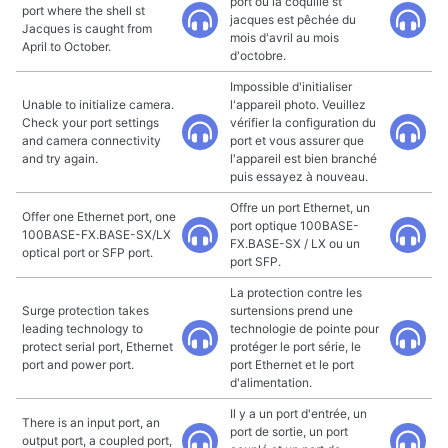
port où la coquille st
port where the shell st
jacques est pêchée du
Jacques is caught from
mois d'avril au mois
April to October.
d'octobre.
Impossible d'initialiser
Unable to initialize camera.
l'appareil photo. Veuillez
Check your port settings
vérifier la configuration du
and camera connectivity
port et vous assurer que
and try again.
l'appareil est bien branché
puis essayez à nouveau.
Offre un port Ethernet, un
Offer one Ethernet port, one
port optique 100BASE-
100BASE-FX.BASE-SX/LX
FX.BASE-SX / LX ou un
optical port or SFP port.
port SFP.
La protection contre les
Surge protection takes
surtensions prend une
leading technology to
technologie de pointe pour
protect serial port, Ethernet
protéger le port série, le
port and power port.
port Ethernet et le port
d'alimentation.
Il y a un port d'entrée, un
There is an input port, an
port de sortie, un port
output port, a coupled port,