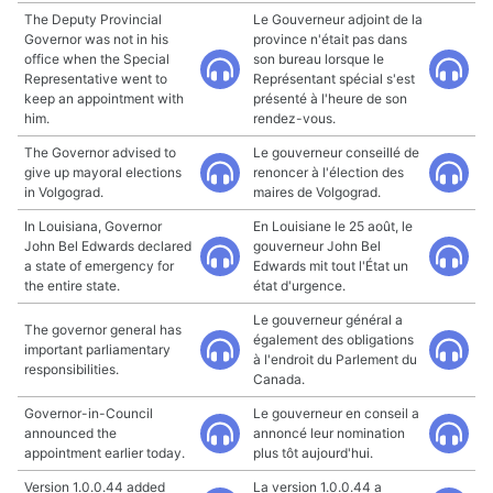
The Deputy Provincial
Le Gouverneur adjoint de la
Governor was not in his
province n'était pas dans
office when the Special
son bureau lorsque le
Representative went to
Représentant spécial s'est
keep an appointment with
présenté à l'heure de son
him.
rendez-vous.
The Governor advised to
Le gouverneur conseillé de
give up mayoral elections
renoncer à l'élection des
in Volgograd.
maires de Volgograd.
In Louisiana, Governor
En Louisiane le 25 août, le
John Bel Edwards declared
gouverneur John Bel
a state of emergency for
Edwards mit tout l'État un
the entire state.
état d'urgence.
Le gouverneur général a
The governor general has
également des obligations
important parliamentary
à l'endroit du Parlement du
responsibilities.
Canada.
Governor-in-Council
Le gouverneur en conseil a
announced the
annoncé leur nomination
appointment earlier today.
plus tôt aujourd'hui.
Version 1.0.0.44 added
La version 1.0.0.44 a