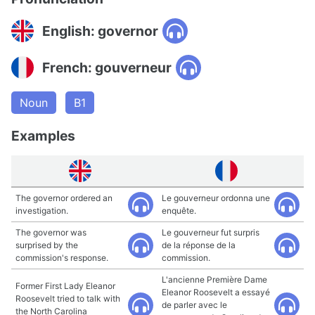
English: governor
French: gouverneur
Noun
B1
Examples
The governor ordered an
Le gouverneur ordonna une
investigation.
enquête.
The governor was
Le gouverneur fut surpris
surprised by the
de la réponse de la
commission's response.
commission.
L'ancienne Première Dame
Former First Lady Eleanor
Eleanor Roosevelt a essayé
Roosevelt tried to talk with
de parler avec le
the North Carolina