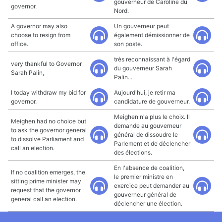
gouverneur de Caroline du
governor.
Nord.
A governor may also
Un gouverneur peut
choose to resign from
également démissionner de
office.
son poste.
très reconnaissant à l'égard
very thankful to Governor
du gouverneur Sarah
Sarah Palin,
Palin...
I today withdraw my bid for
Aujourd'hui, je retir ma
governor.
candidature de gouverneur.
Meighen n'a plus le choix. Il
Meighen had no choice but
demande au gouverneur
to ask the governor general
général de dissoudre le
to dissolve Parliament and
Parlement et de déclencher
call an election.
des élections.
En l'absence de coalition,
If no coalition emerges, the
le premier ministre en
sitting prime minister may
exercice peut demander au
request that the governor
gouverneur général de
general call an election.
déclencher une élection.