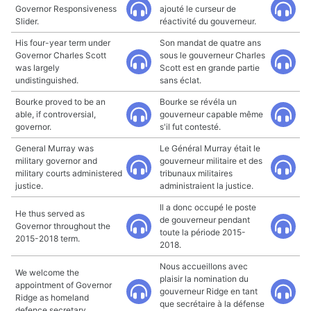
Governor Responsiveness
ajouté le curseur de
Slider.
réactivité du gouverneur.
His four-year term under
Son mandat de quatre ans
Governor Charles Scott
sous le gouverneur Charles
was largely
Scott est en grande partie
undistinguished.
sans éclat.
Bourke proved to be an
Bourke se révéla un
able, if controversial,
gouverneur capable même
governor.
s'il fut contesté.
General Murray was
Le Général Murray était le
military governor and
gouverneur militaire et des
military courts administered
tribunaux militaires
justice.
administraient la justice.
Il a donc occupé le poste
He thus served as
de gouverneur pendant
Governor throughout the
toute la période 2015-
2015-2018 term.
2018.
Nous accueillons avec
We welcome the
plaisir la nomination du
appointment of Governor
gouverneur Ridge en tant
Ridge as homeland
que secrétaire à la défense
defence secretary.