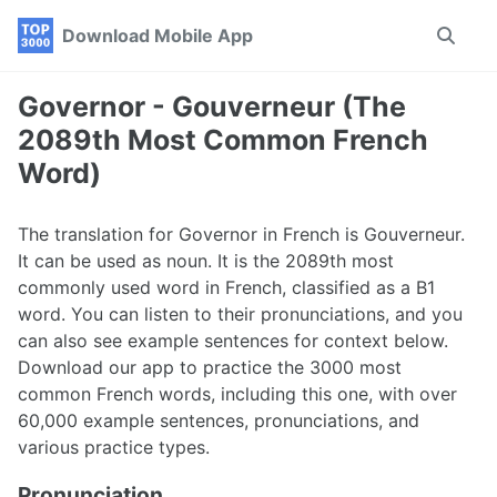
Skip
Skip
Skip
Download Mobile App
Toggle
to
to
to
search
primary
content
footer
navigation
Governor - Gouverneur (The
2089th Most Common French
Word)
The translation for Governor in French is Gouverneur.
It can be used as noun. It is the 2089th most
commonly used word in French, classified as a B1
word. You can listen to their pronunciations, and you
can also see example sentences for context below.
Download our app to practice the 3000 most
common French words, including this one, with over
60,000 example sentences, pronunciations, and
various practice types.
Pronunciation