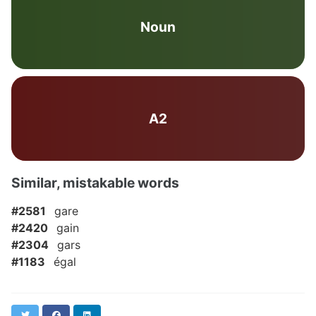
Noun
A2
Similar, mistakable words
#2581
gare
#2420
gain
#2304
gars
#1183
égal
Twitter
Facebook
LinkedIn