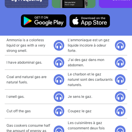
Ammonia is a colorless
L'ammoniaque est un gaz
liquid or gas with a very
liquide incolore à odeur
strong smell.
forte.
J'ai des gaz dans mon
I have abdominal gas.
abdomen.
Le charbon et le gaz
Coal and natural gas are
naturel sont des carburants
natural fuels.
naturels.
I smell gas.
Je sens le gaz.
Cut off the gas
Coupez le gaz
Les cuisinières à gaz
Gas cookers consume half
consomment deux fois
the amount of energy as