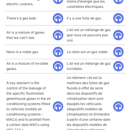
moins d'énergie que les
electric cookers.
cuisinières électriques.
There's a gas leak.
Il y a une fuite de gaz.
L'air est un mélange de gaz
Air is a mixture of gases
que nous ne pouvons pas
that we can't see.
voir.
Neon is a noble gas.
Le néon est un gaz noble.
Air is a mixture of invisible
L'air est un mélange de gaz
gases.
invisibles.
Un élément-clé est la
A key element is the
maîtrises des fuites de gaz
control of the leakage of
fluorés à effet de serre
the specific fluorinated
dans les dispositifs de
greenhouse gases in the air
climatisation dont sont
conditioning systems fitted
équipés les véhicules
to vehicles (mobile air
(dispositifs mobiles de
conditioning systems -
climatisation) et d'interdire
MACs) and to prohibit from
à partir d'une certaine date
a certain date MACs using
les dispositifs mobiles de
HFC 134 a.
climatisation utilisant le