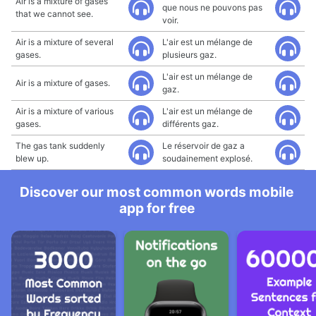
Air is a mixture of gases
que nous ne pouvons pas
that we cannot see.
voir.
Air is a mixture of several
L'air est un mélange de
gases.
plusieurs gaz.
L'air est un mélange de
Air is a mixture of gases.
gaz.
Air is a mixture of various
L'air est un mélange de
gases.
différents gaz.
The gas tank suddenly
Le réservoir de gaz a
blew up.
soudainement explosé.
Discover our most common words mobile
app for free