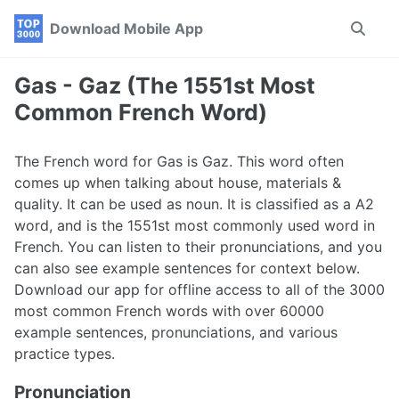
Skip
Skip
Skip
Download Mobile App
Toggle
to
to
to
search
primary
content
footer
navigation
Gas - Gaz (The 1551st Most
Common French Word)
The French word for Gas is Gaz. This word often
comes up when talking about house, materials &
quality. It can be used as noun. It is classified as a A2
word, and is the 1551st most commonly used word in
French. You can listen to their pronunciations, and you
can also see example sentences for context below.
Download our app for offline access to all of the 3000
most common French words with over 60000
example sentences, pronunciations, and various
practice types.
Pronunciation