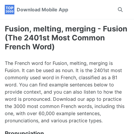
Skip
Skip
Skip
Download Mobile App
Toggle
to
to
to
search
primary
content
footer
navigation
Fusion, melting, merging - Fusion
(The 2401st Most Common
French Word)
The French word for Fusion, melting, merging is
Fusion. It can be used as noun. It is the 2401st most
commonly used word in French, classified as a B1
word. You can find example sentences below to
provide context, and you can also listen to how the
word is pronounced. Download our app to practice
the 3000 most common French words, including this
one, with over 60,000 example sentences,
pronunciations, and various practice types.
Pronunciation