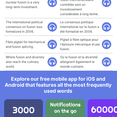
nuclear fusion is a very
contrôlée sont un
long-term investment.
investissement
considérable à long terme.
The international political
Le consensus politique
consensus on fusion was
international sur la fusion a
formalized in 2006.
été formalisé en 2006.
Pigtail à fibre optique pour
Fibre pigtail for mechanical
l'épissure mécanique et par
and fusion splicing.
fusion.
Where fusion and diversity
Où la fusion et la diversité
also reach the culinary
atteignent également le
world.
monde culinaire.
Explore our free mobile app for iOS and
Android that features all the most frequently
used words