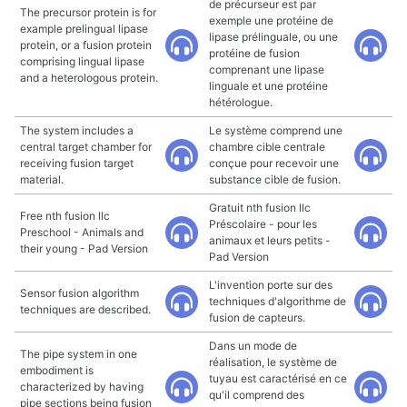
de précurseur est par
The precursor protein is for
exemple une protéine de
example prelingual lipase
lipase prélinguale, ou une
protein, or a fusion protein
protéine de fusion
comprising lingual lipase
comprenant une lipase
and a heterologous protein.
linguale et une protéine
hétérologue.
The system includes a
Le système comprend une
central target chamber for
chambre cible centrale
receiving fusion target
conçue pour recevoir une
material.
substance cible de fusion.
Gratuit nth fusion llc
Free nth fusion llc
Préscolaire - pour les
Preschool - Animals and
animaux et leurs petits -
their young - Pad Version
Pad Version
L'invention porte sur des
Sensor fusion algorithm
techniques d'algorithme de
techniques are described.
fusion de capteurs.
Dans un mode de
The pipe system in one
réalisation, le système de
embodiment is
tuyau est caractérisé en ce
characterized by having
qu'il comprend des
pipe sections being fusion