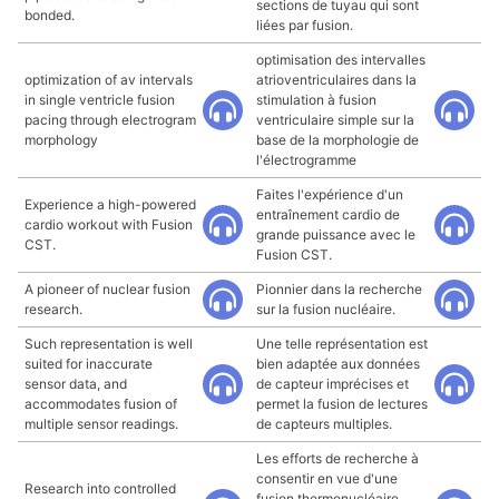
sections de tuyau qui sont
bonded.
liées par fusion.
optimisation des intervalles
optimization of av intervals
atrioventriculaires dans la
in single ventricle fusion
stimulation à fusion
pacing through electrogram
ventriculaire simple sur la
morphology
base de la morphologie de
l'électrogramme
Faites l'expérience d'un
Experience a high-powered
entraînement cardio de
cardio workout with Fusion
grande puissance avec le
CST.
Fusion CST.
A pioneer of nuclear fusion
Pionnier dans la recherche
research.
sur la fusion nucléaire.
Such representation is well
Une telle représentation est
suited for inaccurate
bien adaptée aux données
sensor data, and
de capteur imprécises et
accommodates fusion of
permet la fusion de lectures
multiple sensor readings.
de capteurs multiples.
Les efforts de recherche à
consentir en vue d'une
Research into controlled
fusion thermonucléaire