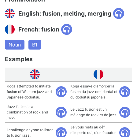
English: fusion, melting, merging
French: fusion
Noun
B1
Examples
Koga attempted to initiate
Koga essaye d'amorcer la
fusion of Western jazz and
fusion du jazz occidental et
Japanese dodoitsu.
du dodoitsu japonais.
Jazz fusion is a
Le Jazz fusion est un
combination of rock and
mélange de rock et de jazz.
jazz.
Je vous mets au défi,
I challenge anyone to listen
n'importe qui, d'en écouter
to fusion jazz.