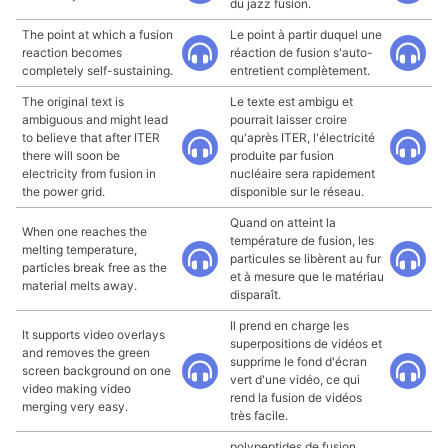
du jazz fusion.
The point at which a fusion
Le point à partir duquel une
reaction becomes
réaction de fusion s'auto-
completely self-sustaining.
entretient complètement.
The original text is
Le texte est ambigu et
ambiguous and might lead
pourrait laisser croire
to believe that after ITER
qu'après ITER, l'électricité
there will soon be
produite par fusion
electricity from fusion in
nucléaire sera rapidement
the power grid.
disponible sur le réseau.
Quand on atteint la
When one reaches the
température de fusion, les
melting temperature,
particules se libèrent au fur
particles break free as the
et à mesure que le matériau
material melts away.
disparaît.
Il prend en charge les
It supports video overlays
superpositions de vidéos et
and removes the green
supprime le fond d'écran
screen background on one
vert d'une vidéo, ce qui
video making video
rend la fusion de vidéos
merging very easy.
très facile.
polypeptides de fusion