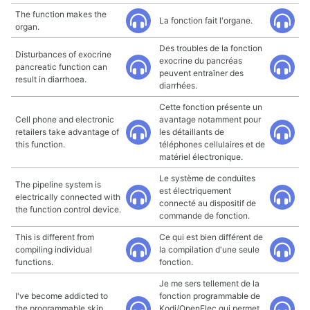
The function makes the
La fonction fait l'organe.
organ.
Des troubles de la fonction
Disturbances of exocrine
exocrine du pancréas
pancreatic function can
peuvent entraîner des
result in diarrhoea.
diarrhées.
Cette fonction présente un
Cell phone and electronic
avantage notamment pour
retailers take advantage of
les détaillants de
this function.
téléphones cellulaires et de
matériel électronique.
Le système de conduites
The pipeline system is
est électriquement
electrically connected with
connecté au dispositif de
the function control device.
commande de fonction.
This is different from
Ce qui est bien différent de
compiling individual
la compilation d'une seule
functions.
fonction.
Je me sers tellement de la
I've become addicted to
fonction programmable de
the programmable skip
Kodi/OpenElec qui permet