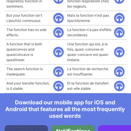
respiratory function in
fonction respiratoire chez
swimmers.
les nageurs.
But your function isn't
Mais ta fonction n'est pas
Lipschitz continuous
lipschitzienne
The function has no side
La fonction n'a pas d'effets
effects.
secondaires.
A function that is both
Une fonction qui est, à la
quasiconvex and
fois, quasi-convexe et
quasiconcave is
quasi-concave est quasi-
quasilinear.
linéaire.
The search function is
La fonction de recherche
inadequate.
est insuffisante.
And your transfer function,
Et ta fonction de transfert
is it stable
est-elle stable
Download our mobile app for iOS and
Android that features all the most frequently
used words