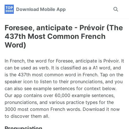
Skip
Skip
Skip
Download Mobile App
Toggle
to
to
to
search
primary
content
footer
navigation
Foresee, anticipate - Prévoir (The
437th Most Common French
Word)
In French, the word for Foresee, anticipate is Prévoir. It
can be used as verb. It is classified as a A1 word, and
is the 437th most common word in French. Tap on the
speaker icon to listen to their pronunciations, and you
can also see example sentences for context below.
Our app contains over 60,000 example sentences,
pronunciations, and various practice types for the
3000 most common French words. Download it now
to discover them all.
Pronunciation