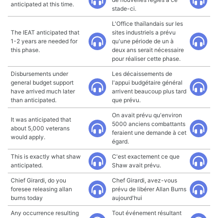
anticipated at this time.
stade-ci.
L'Office thaïlandais sur les
The IEAT anticipated that
sites industriels a prévu
1-2 years are needed for
qu'une période de un à
this phase.
deux ans serait nécessaire
pour réaliser cette phase.
Disbursements under
Les décaissements de
general budget support
l'appui budgétaire général
have arrived much later
arrivent beaucoup plus tard
than anticipated.
que prévu.
On avait prévu qu'environ
It was anticipated that
5000 anciens combattants
about 5,000 veterans
feraient une demande à cet
would apply.
égard.
This is exactly what shaw
C'est exactement ce que
anticipated.
Shaw avait prévu.
Chief Girardi, do you
Chef Girardi, avez-vous
foresee releasing allan
prévu de libérer Allan Burns
burns today
aujourd'hui
Any occurrence resulting
Tout événement résultant