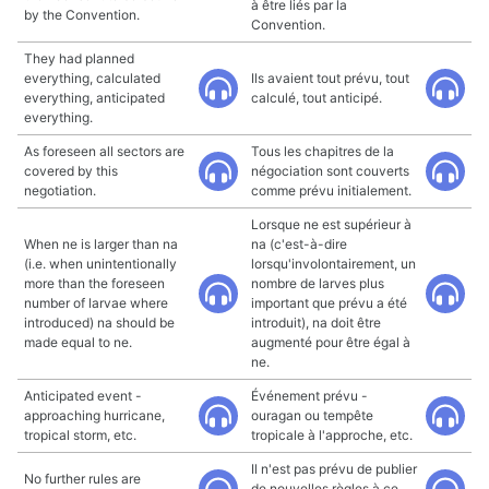
à être liés par la
by the Convention.
Convention.
They had planned
everything, calculated
Ils avaient tout prévu, tout
everything, anticipated
calculé, tout anticipé.
everything.
As foreseen all sectors are
Tous les chapitres de la
covered by this
négociation sont couverts
negotiation.
comme prévu initialement.
Lorsque ne est supérieur à
When ne is larger than na
na (c'est-à-dire
(i.e. when unintentionally
lorsqu'involontairement, un
more than the foreseen
nombre de larves plus
number of larvae where
important que prévu a été
introduced) na should be
introduit), na doit être
made equal to ne.
augmenté pour être égal à
ne.
Anticipated event -
Événement prévu -
approaching hurricane,
ouragan ou tempête
tropical storm, etc.
tropicale à l'approche, etc.
Il n'est pas prévu de publier
No further rules are
de nouvelles règles à ce