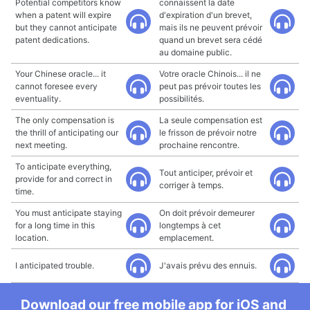
Potential competitors know
connaissent la date
when a patent will expire
d'expiration d'un brevet,
but they cannot anticipate
mais ils ne peuvent prévoir
patent dedications.
quand un brevet sera cédé
au domaine public.
Your Chinese oracle... it
Votre oracle Chinois... il ne
cannot foresee every
peut pas prévoir toutes les
eventuality.
possibilités.
The only compensation is
La seule compensation est
the thrill of anticipating our
le frisson de prévoir notre
next meeting.
prochaine rencontre.
To anticipate everything,
Tout anticiper, prévoir et
provide for and correct in
corriger à temps.
time.
You must anticipate staying
On doit prévoir demeurer
for a long time in this
longtemps à cet
location.
emplacement.
I anticipated trouble.
J'avais prévu des ennuis.
Download our free mobile app for iOS and