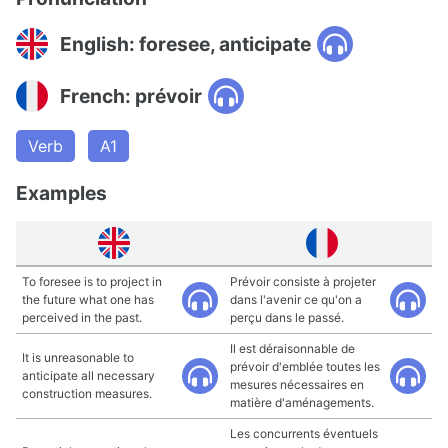
English: foresee, anticipate
French: prévoir
Verb
A1
Examples
To foresee is to project in
Prévoir consiste à projeter
the future what one has
dans l'avenir ce qu'on a
perceived in the past.
perçu dans le passé.
Il est déraisonnable de
It is unreasonable to
prévoir d'emblée toutes les
anticipate all necessary
mesures nécessaires en
construction measures.
matière d'aménagements.
Les concurrents éventuels