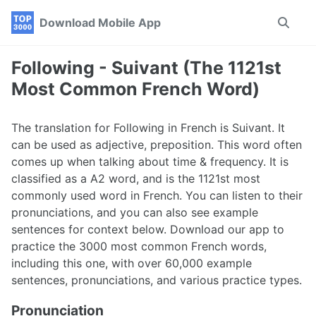
Skip
Skip
Skip
Download Mobile App
Toggle
to
to
to
search
primary
content
footer
navigation
Following - Suivant (The 1121st
Most Common French Word)
The translation for Following in French is Suivant. It
can be used as adjective, preposition. This word often
comes up when talking about time & frequency. It is
classified as a A2 word, and is the 1121st most
commonly used word in French. You can listen to their
pronunciations, and you can also see example
sentences for context below. Download our app to
practice the 3000 most common French words,
including this one, with over 60,000 example
sentences, pronunciations, and various practice types.
Pronunciation