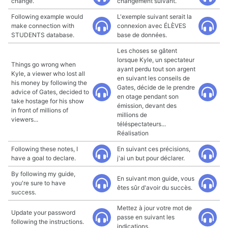
change.
changement suivant.
Following example would
L'exemple suivant serait la
make connection with
connexion avec ÉLÈVES
STUDENTS database.
base de données.
Les choses se gâtent
lorsque Kyle, un spectateur
Things go wrong when
ayant perdu tout son argent
Kyle, a viewer who lost all
en suivant les conseils de
his money by following the
Gates, décide de le prendre
advice of Gates, decided to
en otage pendant son
take hostage for his show
émission, devant des
in front of millions of
millions de
viewers...
téléspectateurs...
Réalisation
Following these notes, I
En suivant ces précisions,
have a goal to declare.
j'ai un but pour déclarer.
By following my guide,
En suivant mon guide, vous
you're sure to have
êtes sûr d'avoir du succès.
success.
Mettez à jour votre mot de
Update your password
passe en suivant les
following the instructions.
indications.