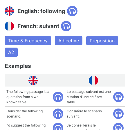
English: following
French: suivant
Time & Frequency
Adjective
Preposition
A2
Examples
The following passage is a
Le passage suivant est une
quotation from a well-
citation d'une célèbre
known fable.
fable.
Consider the following
Considère le scénario
scenario.
suivant.
I'd suggest the following
Je conseillerais le