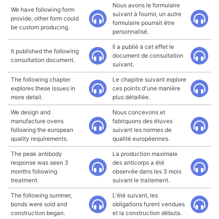
Nous avons le formulaire
We have following form
suivant à fournir, un autre
provide, other form could
formulaire pourrait être
be custom producing.
personnalisé.
Il a publié à cet effet le
It published the following
document de consultation
consultation document.
suivant.
The following chapter
Le chapitre suivant explore
explores these issues in
ces points d'une manière
more detail.
plus détaillée.
We design and
Nous concevons et
manufacture ovens
fabriquons des étuves
following the european
suivant les normes de
quality requirements.
qualité européennes.
The peak antibody
La production maximale
response was seen 3
des anticorps a été
months following
observée dans les 3 mois
treatment.
suivant le traitement.
The following summer,
L'été suivant, les
bonds were sold and
obligations furent vendues
construction began.
et la construction débuta.