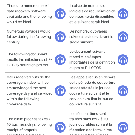
There are numerous nokia
Il existe de nombreux
data recovery software
logiciels de récupération de
available and the following
données nokia disponibles
would be ideal.
et le suivant serait idéal.
Numerous voyages would
De nombreux voyages
follow during the following
suivront les leurs durant le
century.
siècle suivant.
Le document suivant
The following document
rappelle les étapes
recalls the milestones of E-
importantes de la définition
LOTOS definition project.
du projet E-LOTOS.
Calls received outside the
Les appels reçus en dehors
coverage window will be
de la période de couverture
acknowledged the next
seront attestés le jour de
coverage day and serviced
couverture suivant et le
within the following
service aura lieu le jour de
coverage data.
couverture suivant.
Les réclamations sont
The claim process takes 7-
traitées dans les 7 à 10
10 business days following
jours ouvrables suivant la
receipt of properly
réception des formulaires