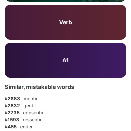
Verb
A1
Similar, mistakable words
#2683
mentir
#2832
gentil
#2735
consentir
#1593
ressentir
#455
entier