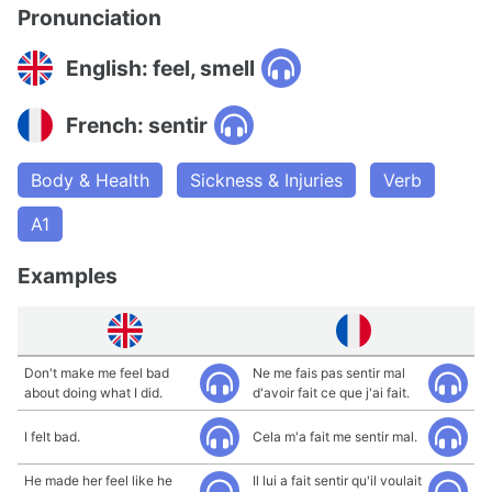
Pronunciation
English: feel, smell
French: sentir
Body & Health
Sickness & Injuries
Verb
A1
Examples
Don't make me feel bad
Ne me fais pas sentir mal
about doing what I did.
d'avoir fait ce que j'ai fait.
I felt bad.
Cela m'a fait me sentir mal.
He made her feel like he
Il lui a fait sentir qu'il voulait