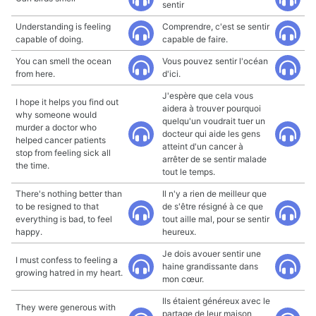
sentir
Understanding is feeling
Comprendre, c'est se sentir
capable of doing.
capable de faire.
You can smell the ocean
Vous pouvez sentir l'océan
from here.
d'ici.
J'espère que cela vous
I hope it helps you find out
aidera à trouver pourquoi
why someone would
quelqu'un voudrait tuer un
murder a doctor who
docteur qui aide les gens
helped cancer patients
atteint d'un cancer à
stop from feeling sick all
arrêter de se sentir malade
the time.
tout le temps.
There's nothing better than
Il n'y a rien de meilleur que
to be resigned to that
de s'être résigné à ce que
everything is bad, to feel
tout aille mal, pour se sentir
happy.
heureux.
Je dois avouer sentir une
I must confess to feeling a
haine grandissante dans
growing hatred in my heart.
mon cœur.
Ils étaient généreux avec le
They were generous with
partage de leur maison