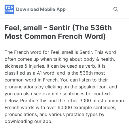
Skip
Skip
Skip
Download Mobile App
Toggle
to
to
to
search
primary
content
footer
navigation
Feel, smell - Sentir (The 536th
Most Common French Word)
The French word for Feel, smell is Sentir. This word
often comes up when talking about body & health,
sickness & injuries. It can be used as verb. It is
classified as a A1 word, and is the 536th most
common word in French. You can listen to their
pronunciations by clicking on the speaker icon, and
you can also see example sentences for context
below. Practice this and the other 3000 most common
French words with over 60000 example sentences,
pronunciations, and various practice types by
downloading our app.