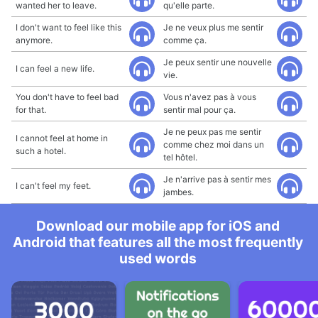
wanted her to leave.
qu'elle parte.
I don't want to feel like this
Je ne veux plus me sentir
anymore.
comme ça.
Je peux sentir une nouvelle
I can feel a new life.
vie.
You don't have to feel bad
Vous n'avez pas à vous
for that.
sentir mal pour ça.
Je ne peux pas me sentir
I cannot feel at home in
comme chez moi dans un
such a hotel.
tel hôtel.
Je n'arrive pas à sentir mes
I can't feel my feet.
jambes.
Download our mobile app for iOS and
Android that features all the most frequently
used words