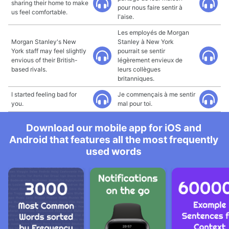
sharing their home to make
pour nous faire sentir à
us feel comfortable.
l'aise.
Les employés de Morgan
Morgan Stanley's New
Stanley à New York
York staff may feel slightly
pourrait se sentir
envious of their British-
légèrement envieux de
based rivals.
leurs collègues
britanniques.
I started feeling bad for
Je commençais à me sentir
you.
mal pour toi.
Download our mobile app for iOS and
Android that features all the most frequently
used words