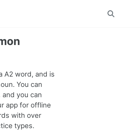
Toggle
search
mmon
 a A2 word, and is
noun. You can
n, and you can
 app for offline
ds with over
tice types.