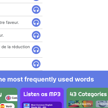
re faveur.
ur.
r de la réduction
 the most frequently used words