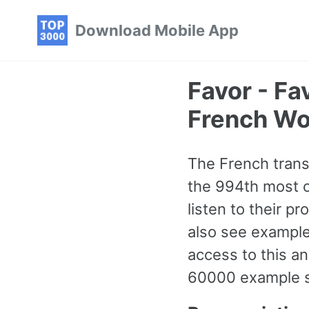
Skip
Skip
Skip
Download Mobile App
to
to
to
primary
content
footer
navigation
Favor - F
French Wo
The French transl
the 994th most c
listen to their p
also see example
access to this 
60000 example se