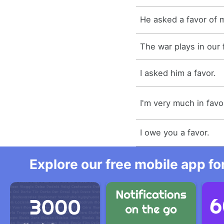
He asked a favor of 
The war plays in our 
I asked him a favor.
I'm very much in favo
I owe you a favor.
Explore our free mobile app fo