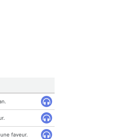
an.
ur.
une faveur.