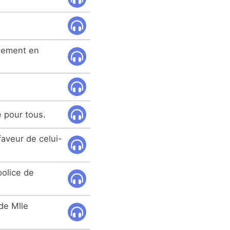
rtement en
té pour tous.
faveur de celui-
police de
de Mlle