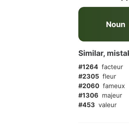
Noun
Similar, mist
#1264
facteur
#2305
fleur
#2060
fameux
#1306
majeur
#453
valeur