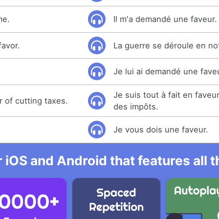
me.
Il m'a demandé une faveur.
favor.
La guerre se déroule en not
Je lui ai demandé une fave
Je suis tout à fait en faveu
r of cutting taxes.
des impôts.
Je vous dois une faveur.
r iOS and Android that features all