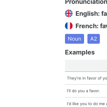
Pronunciatio
English: f
French: fa
Noun
A2
Examples
They're in favor of yo
I'll do you a favor.
I'd like you to do me 