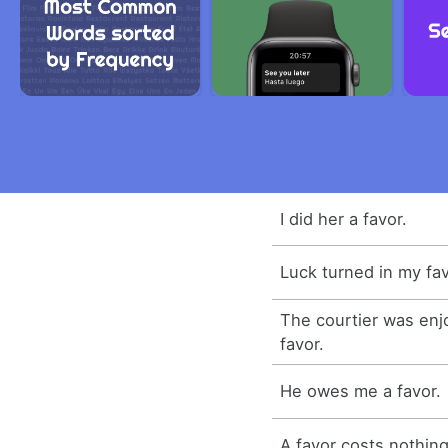
I did her a favor.
Luck turned in my fav
The courtier was enjo
favor.
He owes me a favor.
A favor costs nothing