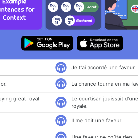
Je t'ai accordé une faveur.
or.
La chance tourna en ma fav
ying great royal
Le courtisan jouissait d'un
royale.
Il me doit une faveur.
.
Une faveur ne coûte rien.