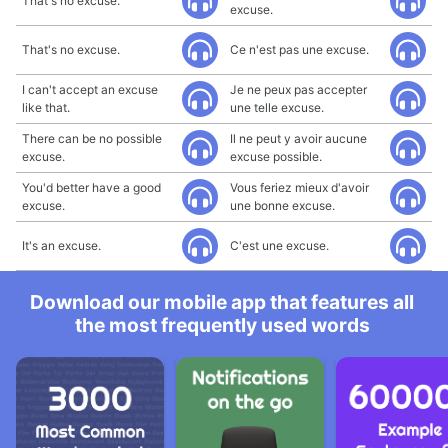
That's no excuse.
excuse.
That's no excuse.
Ce n'est pas une excuse.
I can't accept an excuse
Je ne peux pas accepter
like that.
une telle excuse.
There can be no possible
Il ne peut y avoir aucune
excuse.
excuse possible.
You'd better have a good
Vous feriez mieux d'avoir
excuse.
une bonne excuse.
It's an excuse.
C'est une excuse.
Download our mobile app that features all
the most frequently used words