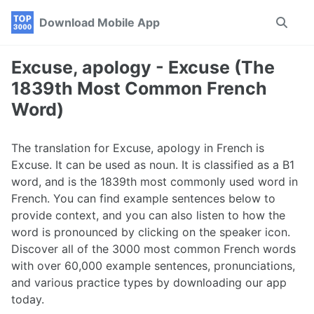
Skip
Skip
Skip
Download Mobile App
Toggle
to
to
to
search
primary
content
footer
navigation
Excuse, apology - Excuse (The
1839th Most Common French
Word)
The translation for Excuse, apology in French is
Excuse. It can be used as noun. It is classified as a B1
word, and is the 1839th most commonly used word in
French. You can find example sentences below to
provide context, and you can also listen to how the
word is pronounced by clicking on the speaker icon.
Discover all of the 3000 most common French words
with over 60,000 example sentences, pronunciations,
and various practice types by downloading our app
today.