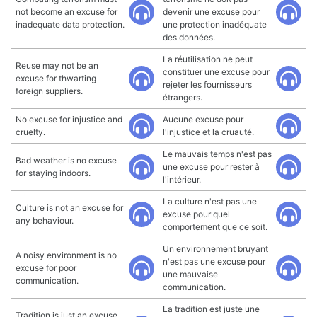
not become an excuse for
devenir une excuse pour
inadequate data protection.
une protection inadéquate
des données.
La réutilisation ne peut
Reuse may not be an
constituer une excuse pour
excuse for thwarting
rejeter les fournisseurs
foreign suppliers.
étrangers.
No excuse for injustice and
Aucune excuse pour
cruelty.
l'injustice et la cruauté.
Le mauvais temps n'est pas
Bad weather is no excuse
une excuse pour rester à
for staying indoors.
l'intérieur.
La culture n'est pas une
Culture is not an excuse for
excuse pour quel
any behaviour.
comportement que ce soit.
Un environnement bruyant
A noisy environment is no
n'est pas une excuse pour
excuse for poor
une mauvaise
communication.
communication.
La tradition est juste une
Tradition is just an excuse