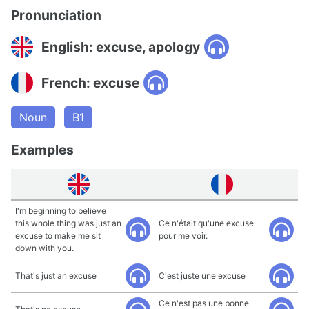
Pronunciation
English: excuse, apology
French: excuse
Noun
B1
Examples
I'm beginning to believe
this whole thing was just an
Ce n'était qu'une excuse
excuse to make me sit
pour me voir.
down with you.
That's just an excuse
C'est juste une excuse
Ce n'est pas une bonne