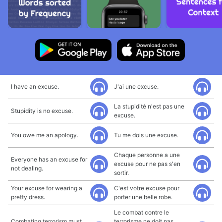
I have an excuse.
J'ai une excuse.
La stupidité n'est pas une
Stupidity is no excuse.
excuse.
You owe me an apology.
Tu me dois une excuse.
Chaque personne a une
Everyone has an excuse for
excuse pour ne pas s'en
not dealing.
sortir.
Your excuse for wearing a
C'est votre excuse pour
pretty dress.
porter une belle robe.
Le combat contre le
Combating terrorism must
terrorisme ne doit pas