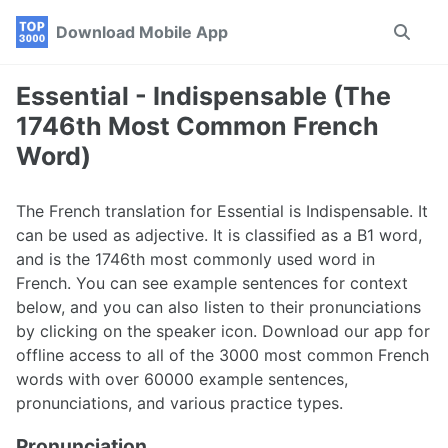
Skip
Skip
Skip
Download Mobile App
Toggle
to
to
to
search
primary
content
footer
navigation
Essential - Indispensable (The
1746th Most Common French
Word)
The French translation for Essential is Indispensable. It
can be used as adjective. It is classified as a B1 word,
and is the 1746th most commonly used word in
French. You can see example sentences for context
below, and you can also listen to their pronunciations
by clicking on the speaker icon. Download our app for
offline access to all of the 3000 most common French
words with over 60000 example sentences,
pronunciations, and various practice types.
Pronunciation