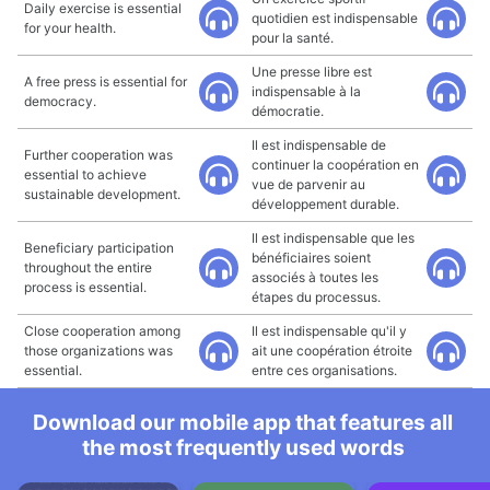
Daily exercise is essential
quotidien est indispensable
for your health.
pour la santé.
Une presse libre est
A free press is essential for
indispensable à la
democracy.
démocratie.
Il est indispensable de
Further cooperation was
continuer la coopération en
essential to achieve
vue de parvenir au
sustainable development.
développement durable.
Il est indispensable que les
Beneficiary participation
bénéficiaires soient
throughout the entire
associés à toutes les
process is essential.
étapes du processus.
Close cooperation among
Il est indispensable qu'il y
those organizations was
ait une coopération étroite
essential.
entre ces organisations.
Download our mobile app that features all
the most frequently used words