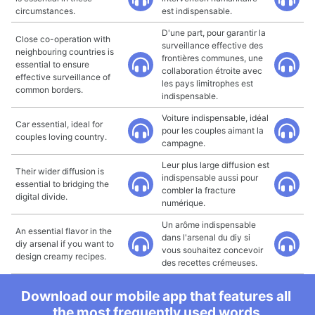
circumstances.
est indispensable.
D'une part, pour garantir la
Close co-operation with
surveillance effective des
neighbouring countries is
frontières communes, une
essential to ensure
collaboration étroite avec
effective surveillance of
les pays limitrophes est
common borders.
indispensable.
Voiture indispensable, idéal
Car essential, ideal for
pour les couples aimant la
couples loving country.
campagne.
Leur plus large diffusion est
Their wider diffusion is
indispensable aussi pour
essential to bridging the
combler la fracture
digital divide.
numérique.
Un arôme indispensable
An essential flavor in the
dans l'arsenal du diy si
diy arsenal if you want to
vous souhaitez concevoir
design creamy recipes.
des recettes crémeuses.
Download our mobile app that features all
the most frequently used words