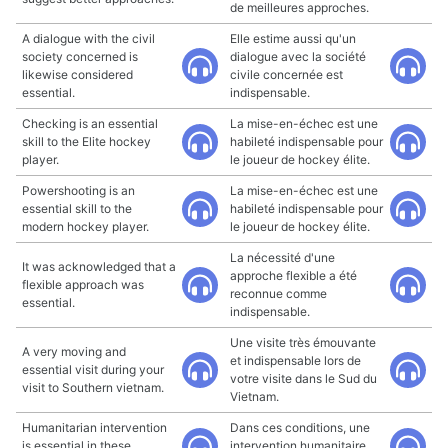
de meilleures approches.
A dialogue with the civil
Elle estime aussi qu'un
society concerned is
dialogue avec la société
likewise considered
civile concernée est
essential.
indispensable.
Checking is an essential
La mise-en-échec est une
skill to the Elite hockey
habileté indispensable pour
player.
le joueur de hockey élite.
Powershooting is an
La mise-en-échec est une
essential skill to the
habileté indispensable pour
modern hockey player.
le joueur de hockey élite.
La nécessité d'une
It was acknowledged that a
approche flexible a été
flexible approach was
reconnue comme
essential.
indispensable.
Une visite très émouvante
A very moving and
et indispensable lors de
essential visit during your
votre visite dans le Sud du
visit to Southern vietnam.
Vietnam.
Humanitarian intervention
Dans ces conditions, une
is essential in these
intervention humanitaire