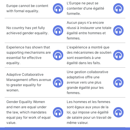
L'Europe ne peut se
Europe cannot be content
contenter d'une égalité
with formal equality.
formelle.
Aucun pays n'a encore
No country has yet fully
réussi à instaurer une totale
achieved gender equality.
égalité entre hommes et
femmes.
Experience has shown that
L'expérience a montré que
supporting mechanisms are
des mécanismes de soutien
essential for effective
sont essentiels à une
equality.
égalité dans les faits.
Une gestion collaborative
Adaptive Collaborative
adaptative offre une
Management offers avenue
avenue vers une plus
to greater equality for
grande égalité pour les
women.
femmes.
Gender Equality Women
Les hommes et les femmes
and men are equal under
sont égaux aux yeux de la
the law, which mandates
loi, qui impose une égalité
equal pay for work of equal
de salaire pour un travail de
value.
même valeur.