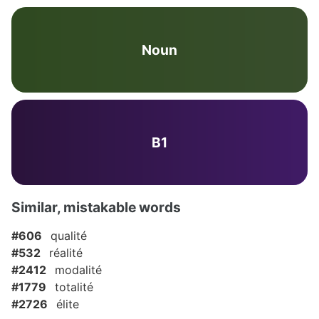
Noun
B1
Similar, mistakable words
#606
qualité
#532
réalité
#2412
modalité
#1779
totalité
#2726
élite