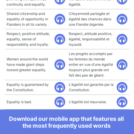
continuity and equality.
égalité.
Shared citizenship and
Citoyenneté partagée et
equality of opportunity in
égalité des chances dans
Flanders in all its variety .
une Flandre bigarrée.
Respect, positive attitude,
Respect, attitude positive,
equality, sense of
égalité, responsabilité et
responsibility and loyalty.
loyauté.
Les progrès accomplis par
Women around the world
les femmes du monde
have made giant steps
entier en vue d'une égalité
toward greater equality.
toujours plus grande ont
fait des pas de géant.
Equality is guaranteed by
L'égalité est garantie par la
the Constitution.
Constitution.
Equality is bad.
L'égalité est mauvaise.
Download our mobile app that features all
the most frequently used words