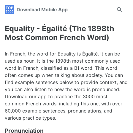
Skip
Skip
Skip
Download Mobile App
Toggle
to
to
to
search
primary
content
footer
navigation
Equality - Égalité (The 1898th
Most Common French Word)
In French, the word for Equality is Égalité. It can be
used as noun. It is the 1898th most commonly used
word in French, classified as a B1 word. This word
often comes up when talking about society. You can
find example sentences below to provide context, and
you can also listen to how the word is pronounced.
Download our app to practice the 3000 most
common French words, including this one, with over
60,000 example sentences, pronunciations, and
various practice types.
Pronunciation