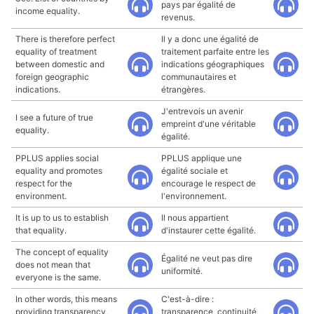
pays par égalité de
income equality.
revenus.
There is therefore perfect
Il y a donc une égalité de
equality of treatment
traitement parfaite entre les
between domestic and
indications géographiques
foreign geographic
communautaires et
indications.
étrangères.
J'entrevois un avenir
I see a future of true
empreint d'une véritable
equality.
égalité.
PPLUS applies social
PPLUS applique une
equality and promotes
égalité sociale et
respect for the
encourage le respect de
environment.
l'environnement.
It is up to us to establish
Il nous appartient
that equality.
d'instaurer cette égalité.
The concept of equality
Égalité ne veut pas dire
does not mean that
uniformité.
everyone is the same.
In other words, this means
C'est-à-dire :
providing transparency,
transparence, continuité,