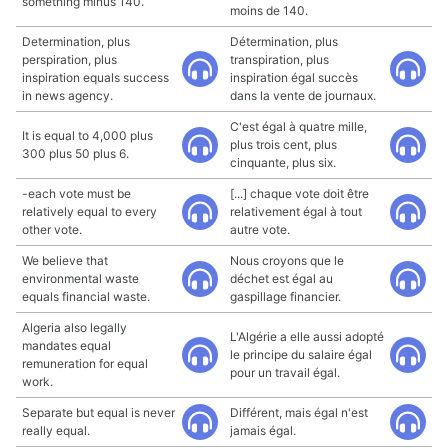
something minus 140.
moins de 140.
Determination, plus
Détermination, plus
perspiration, plus
transpiration, plus
inspiration equals success
inspiration égal succès
in news agency.
dans la vente de journaux.
C'est égal à quatre mille,
It is equal to 4,000 plus
plus trois cent, plus
300 plus 50 plus 6.
cinquante, plus six.
-each vote must be
[...] chaque vote doit être
relatively equal to every
relativement égal à tout
other vote.
autre vote.
We believe that
Nous croyons que le
environmental waste
déchet est égal au
equals financial waste.
gaspillage financier.
Algeria also legally
L'Algérie a elle aussi adopté
mandates equal
le principe du salaire égal
remuneration for equal
pour un travail égal.
work.
Separate but equal is never
Différent, mais égal n'est
really equal.
jamais égal.