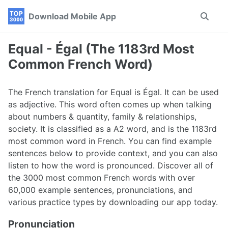
Skip
Skip
Skip
Download Mobile App
Toggle
to
to
to
search
primary
content
footer
navigation
Equal - Égal (The 1183rd Most
Common French Word)
The French translation for Equal is Égal. It can be used
as adjective. This word often comes up when talking
about numbers & quantity, family & relationships,
society. It is classified as a A2 word, and is the 1183rd
most common word in French. You can find example
sentences below to provide context, and you can also
listen to how the word is pronounced. Discover all of
the 3000 most common French words with over
60,000 example sentences, pronunciations, and
various practice types by downloading our app today.
Pronunciation