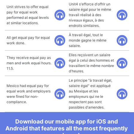
Unit4 s'efforce d'offrir un
Unit strives to offer equal
salaire égal pour le même
pay for equal work
travail réalisé à des
performed at equal levels
niveaux égaux, à des
at similar locations.
endroits similaires.
À travail égal, tout le
All get equal pay for equal
monde gagne le même
work done.
salaire.
Elles reçoivent un salaire
They receive equal pay as
égal à celui des hommes et
men and work equal hours.
travaillent le même nombre
11.5.
d'heures.
Le principe "à travail égal,
Mexico had equal pay for
salaire égal" est appliqué
equal work and employers
au Mexique et les
were fined for non-
employeurs qui ne le
compliance.
respectent pas sont
passibles d'amendes.
Download our mobile app for iOS and
Android that features all the most frequently