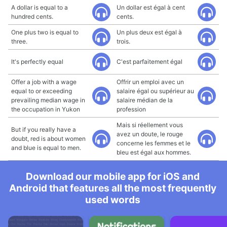
A dollar is equal to a
Un dollar est égal à cent
hundred cents.
cents.
One plus two is equal to
Un plus deux est égal à
three.
trois.
It's perfectly equal
C'est parfaitement égal
Offer a job with a wage
Offrir un emploi avec un
equal to or exceeding
salaire égal ou supérieur au
prevailing median wage in
salaire médian de la
the occupation in Yukon
profession
Mais si réellement vous
But if you really have a
avez un doute, le rouge
doubt, red is about women
concerne les femmes et le
and blue is equal to men.
bleu est égal aux hommes.
Download our mobile app for iOS and
Android that features all the most frequently
used words