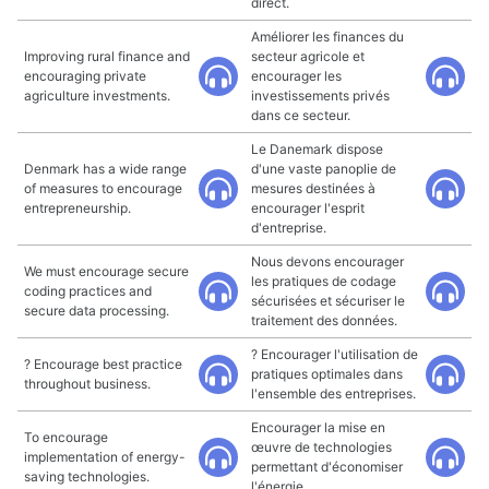
direct.
Améliorer les finances du
Improving rural finance and
secteur agricole et
encouraging private
encourager les
agriculture investments.
investissements privés
dans ce secteur.
Le Danemark dispose
Denmark has a wide range
d'une vaste panoplie de
of measures to encourage
mesures destinées à
entrepreneurship.
encourager l'esprit
d'entreprise.
Nous devons encourager
We must encourage secure
les pratiques de codage
coding practices and
sécurisées et sécuriser le
secure data processing.
traitement des données.
? Encourager l'utilisation de
? Encourage best practice
pratiques optimales dans
throughout business.
l'ensemble des entreprises.
Encourager la mise en
To encourage
œuvre de technologies
implementation of energy-
permettant d'économiser
saving technologies.
l'énergie.