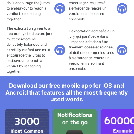
do is encourage the jurors
encourager les jurés à
to endeavour to reach a
s'efforcer de rendre un
verdict by reasoning
verdict en raisonnant
together.
ensemble.
The exhortation given to an
L'exhortation adressée à un
apparently deadlocked jury
jury qui paraît être dans
must therefore be
l'impasse doit donc être
delicately balanced and
finement dosée et soignée,
carefully crafted and must
et doit encourager les jurés
encourage the jurors to
à s'efforcer de rendre un
endeavour to reach a
verdict en raisonnant
verdict by reasoning
ensemble.
together.
Download our free mobile app for iOS and
Android that features all the most frequently
used words