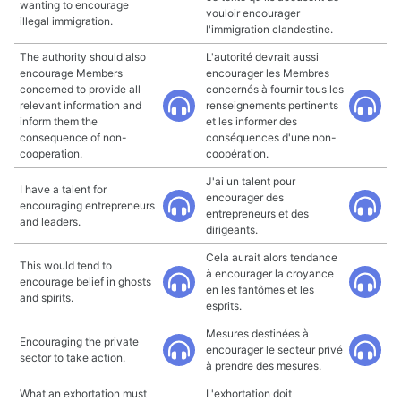
wanting to encourage
vouloir encourager
illegal immigration.
l'immigration clandestine.
The authority should also
L'autorité devrait aussi
encourage Members
encourager les Membres
concerned to provide all
concernés à fournir tous les
relevant information and
renseignements pertinents
inform them the
et les informer des
consequence of non-
conséquences d'une non-
cooperation.
coopération.
J'ai un talent pour
I have a talent for
encourager des
encouraging entrepreneurs
entrepreneurs et des
and leaders.
dirigeants.
Cela aurait alors tendance
This would tend to
à encourager la croyance
encourage belief in ghosts
en les fantômes et les
and spirits.
esprits.
Mesures destinées à
Encouraging the private
encourager le secteur privé
sector to take action.
à prendre des mesures.
What an exhortation must
L'exhortation doit