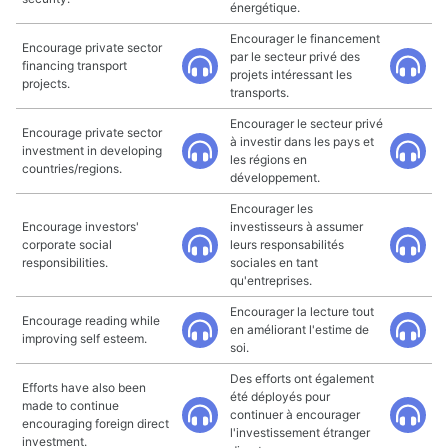
énergétique.
Encourager le financement
Encourage private sector
par le secteur privé des
financing transport
projets intéressant les
projects.
transports.
Encourager le secteur privé
Encourage private sector
à investir dans les pays et
investment in developing
les régions en
countries/regions.
développement.
Encourager les
Encourage investors'
investisseurs à assumer
corporate social
leurs responsabilités
responsibilities.
sociales en tant
qu'entreprises.
Encourager la lecture tout
Encourage reading while
en améliorant l'estime de
improving self esteem.
soi.
Des efforts ont également
Efforts have also been
été déployés pour
made to continue
continuer à encourager
encouraging foreign direct
l'investissement étranger
investment.