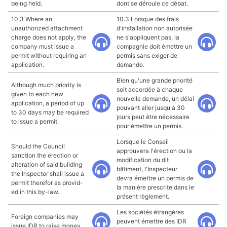
being held.
dont se déroule ce débat.
10.3 Where an
10.3 Lorsque des frais
unauthorized attachment
d'installation non autorisée
charge does not apply, the
ne s'appliquent pas, la
company must issue a
compagnie doit émettre un
permit without requiring an
permis sans exiger de
application.
demande.
Bien qu'une grande priorité
Although much priority is
soit accordée à chaque
given to each new
nouvelle demande, un délai
application, a period of up
pouvant aller jusqu'à 30
to 30 days may be required
jours peut être nécessaire
to issue a permit.
pour émettre un permis.
Lorsque le Conseil
Should the Council
approuvera l'érection ou la
sanction the erection or
modification du dit
alteration of said building
bâtiment, l'Inspecteur
the Inspector shall issue a
devra émettre un permis de
permit therefor as provid-
la manière prescrite dans le
ed in this by-law.
présent règlement.
Les sociétés étrangères
Foreign companies may
peuvent émettre des IDR
issue IDR to raise money.