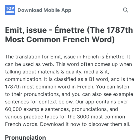
Skip
Skip
Skip
Download Mobile App
Toggle
to
to
to
search
primary
content
footer
navigation
Emit, issue - Émettre (The 1787th
Most Common French Word)
The translation for Emit, issue in French is Émettre. It
can be used as verb. This word often comes up when
talking about materials & quality, media & it,
communication. It is classified as a B1 word, and is the
1787th most common word in French. You can listen
to their pronunciations, and you can also see example
sentences for context below. Our app contains over
60,000 example sentences, pronunciations, and
various practice types for the 3000 most common
French words. Download it now to discover them all.
Pronunciation