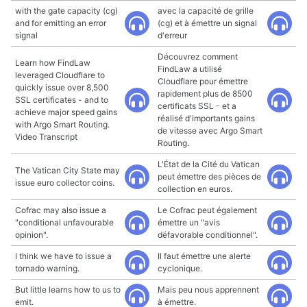
with the gate capacity (cg)
avec la capacité de grille
and for emitting an error
(cg) et à émettre un signal
signal
d'erreur
Découvrez comment
Learn how FindLaw
FindLaw a utilisé
leveraged Cloudflare to
Cloudflare pour émettre
quickly issue over 8,500
rapidement plus de 8500
SSL certificates - and to
certificats SSL - et a
achieve major speed gains
réalisé d'importants gains
with Argo Smart Routing.
de vitesse avec Argo Smart
Video Transcript
Routing.
L'État de la Cité du Vatican
The Vatican City State may
peut émettre des pièces de
issue euro collector coins.
collection en euros.
Cofrac may also issue a
Le Cofrac peut également
"conditional unfavourable
émettre un "avis
opinion".
défavorable conditionnel".
I think we have to issue a
Il faut émettre une alerte
tornado warning.
cyclonique.
But little learns how to us to
Mais peu nous apprennent
emit.
à émettre.