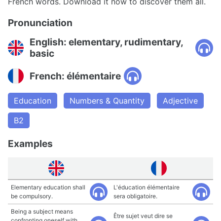
French words. Download it now to discover them all.
Pronunciation
English: elementary, rudimentary,
basic
French: élémentaire
Education
Numbers & Quantity
Adjective
B2
Examples
Elementary education shall
L'éducation élémentaire
be compulsory.
sera obligatoire.
Being a subject means
Être sujet veut dire se
confronting oneself with