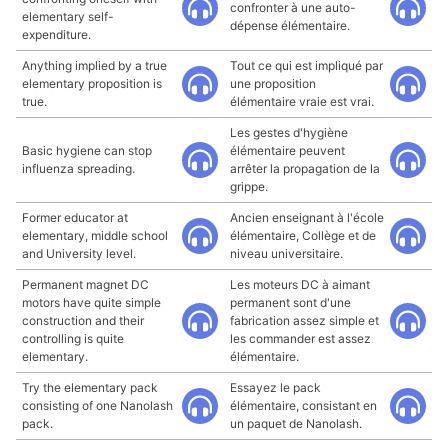
confronter à une auto-
elementary self-
dépense élémentaire.
expenditure.
Anything implied by a true
Tout ce qui est impliqué par
elementary proposition is
une proposition
true.
élémentaire vraie est vrai.
Les gestes d'hygiène
Basic hygiene can stop
élémentaire peuvent
influenza spreading.
arrêter la propagation de la
grippe.
Former educator at
Ancien enseignant à l'école
elementary, middle school
élémentaire, Collège et de
and University level.
niveau universitaire.
Permanent magnet DC
Les moteurs DC à aimant
motors have quite simple
permanent sont d'une
construction and their
fabrication assez simple et
controlling is quite
les commander est assez
elementary.
élémentaire.
Try the elementary pack
Essayez le pack
consisting of one Nanolash
élémentaire, consistant en
pack.
un paquet de Nanolash.