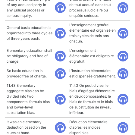
of any accused party in
de tout accusé dans tout
any judicial process or
processus judiciaire ou
serious inquiry.
enquête sérieuse.
L'enseignement général
General basic education is
élémentaire est organisé en
organized into three cycles
trois cycles de trois ans
of three years each.
chacun.
Elementary education shall
L'enseignement
be obligatory and free of
élémentaire est obligatoire
charge.
et gratuit.
So basic education is
L'instruction élémentaire
provided free of charge.
est dispensée gratuitement.
11.43 Elementary
11.43 On peut diviser le
aggregate bias can be
biais d'agrégat élémentaire
divided into two
en deux composantes: le
components: formula bias
biais de formule et le biais
and lower-level
de substitution de niveau
substitution bias.
inférieur.
It was an elementary
Déduction élémentaire
deduction based on the
d'après les indices
clues at hand.
disponibles.