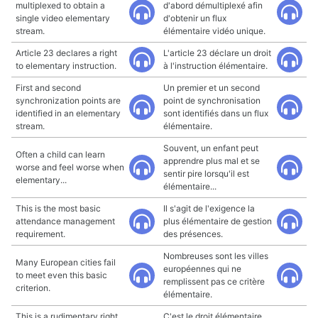
multiplexed to obtain a
d'abord démultiplexé afin
single video elementary
d'obtenir un flux
stream.
élémentaire vidéo unique.
Article 23 declares a right
L'article 23 déclare un droit
to elementary instruction.
à l'instruction élémentaire.
First and second
Un premier et un second
synchronization points are
point de synchronisation
identified in an elementary
sont identifiés dans un flux
stream.
élémentaire.
Souvent, un enfant peut
Often a child can learn
apprendre plus mal et se
worse and feel worse when
sentir pire lorsqu'il est
elementary...
élémentaire...
This is the most basic
Il s'agit de l'exigence la
attendance management
plus élémentaire de gestion
requirement.
des présences.
Nombreuses sont les villes
Many European cities fail
européennes qui ne
to meet even this basic
remplissent pas ce critère
criterion.
élémentaire.
This is a rudimentary right
C'est le droit élémentaire