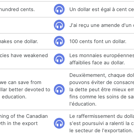
a hundred cents.
Un dollar est égal à cent ce
J'ai reçu une amende d'un d
akes one dollar.
100 cents font un dollar.
ncies have weakened
Les monnaies européennes
affaiblies face au dollar.
Deuxièmement, chaque dol
 we can save from
pouvons éviter de consacre
ollar better devoted to
la dette peut être mieux e
d education.
fins comme les soins de sa
l'éducation.
ning of the Canadian
Le raffermissement du doll
th in the export
s'est poursuivi a ralenti la
le secteur de l'exportation.