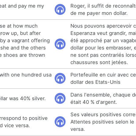
feat and pay me my
Roger, il suffit de reconnaît
de me payer mon dollar.
pse at how much
Nous pouvons apercevoir 
row up, but after
Esperanza veut grandir, mai
by a vagrant offering
été approché par un vagab
, she and the others
dollar pour les embrasser, e
e shoes are thrown
ne sont pas contrariés lors
chaussures sont jetées.
 with one hundred usa
Portefeuille en cuir avec ce
dollar des Etats-Unis
Dans l'ensemble, chaque do
llar was 40% silver.
était 40 % d'argent.
Ses valeurs positives corr
orrespond to positive
Attentes positives selon le 
d vice versa.
versa.