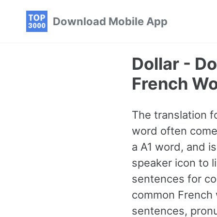
Skip
Skip
Skip
Download Mobile App
to
to
to
primary
content
footer
navigation
Dollar - 
French Wo
The translation f
word often comes
a A1 word, and i
speaker icon to l
sentences for co
common French wo
sentences, pronu