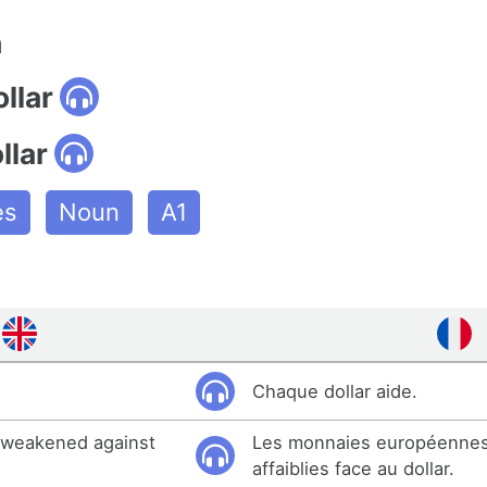
n
ollar
llar
es
Noun
A1
Chaque dollar aide.
 weakened against
Les monnaies européennes
affaiblies face au dollar.