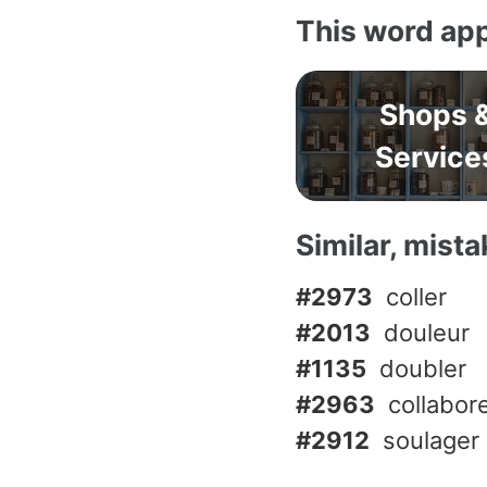
This word app
Shops 
Service
Similar, mist
#2973
coller
#2013
douleur
#1135
doubler
#2963
collabor
#2912
soulager