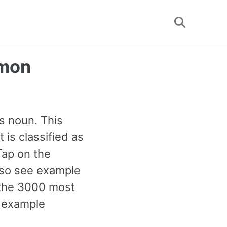
Toggle
search
mmon
as noun. This
is classified as
Tap on the
also see example
 the 3000 most
0 example