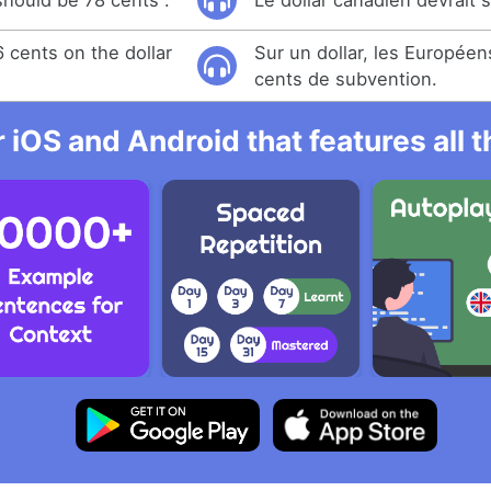
should be 78 cents .
Le dollar canadien devrait s
 cents on the dollar
Sur un dollar, les Européen
cents de subvention.
r iOS and Android that features all