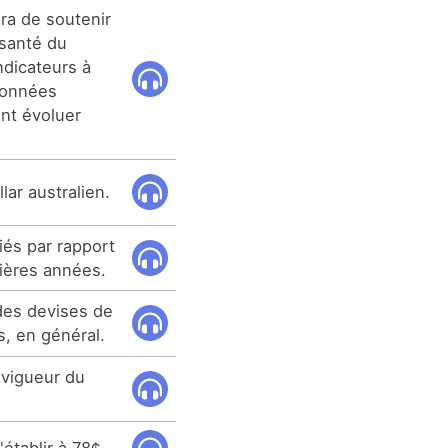
ra de soutenir
 santé du
ndicateurs à
données
ent évoluer
lar australien.
iés par rapport
nières années.
 des devises de
s, en général.
a vigueur du