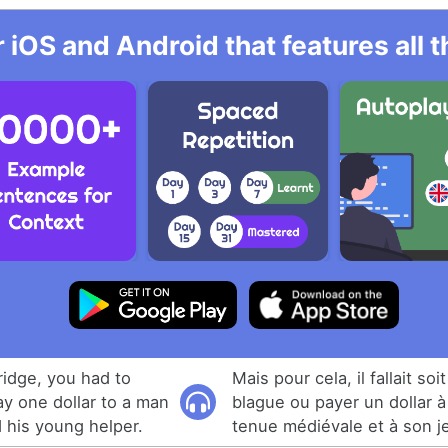
r iOS and Android that features all
ridge, you had to
Mais pour cela, il fallait so
pay one dollar to a man
blague ou payer un dollar
d his young helper.
tenue médiévale et à son j