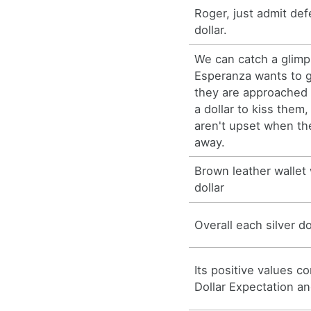
Roger, just admit de
dollar.
We can catch a glim
Esperanza wants to g
they are approached 
a dollar to kiss them
aren't upset when th
away.
Brown leather wallet
dollar
Overall each silver do
Its positive values c
Dollar Expectation an