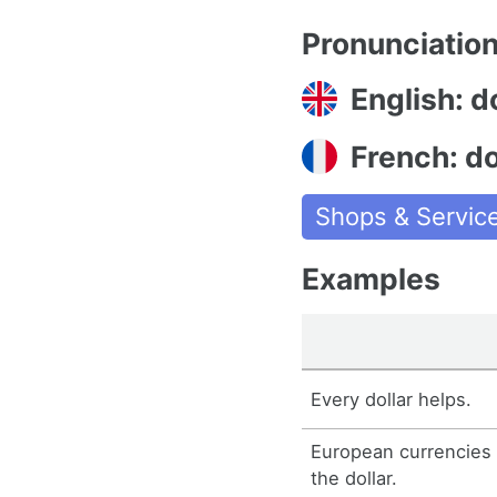
Pronunciatio
English: d
French: do
Shops & Servic
Examples
Every dollar helps.
European currencies
the dollar.