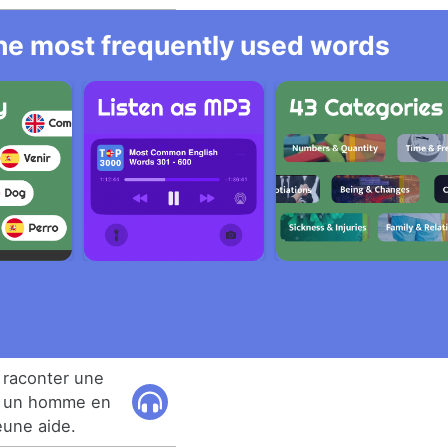
 the most frequently used words
it raconter une
 à un homme en
eune aide.