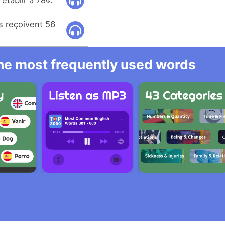
'établir à 78¢.
s reçoivent 56
 the most frequently used words