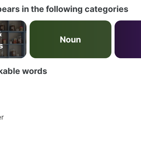
ears in the following categories
&
Noun
s
akable words
er