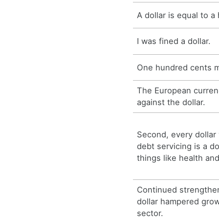
A dollar is equal to 
I was fined a dollar.
One hundred cents m
The European curre
against the dollar.
Second, every dollar
debt servicing is a d
things like health an
Continued strengthe
dollar hampered grow
sector.