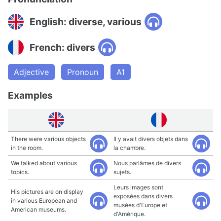
English: diverse, various
French: divers
Adjective
Pronoun
A1
Examples
There were various objects
Il y avait divers objets dans
in the room.
la chambre.
We talked about various
Nous parlâmes de divers
topics.
sujets.
Leurs images sont
His pictures are on display
exposées dans divers
in various European and
musées d'Europe et
American museums.
d'Amérique.