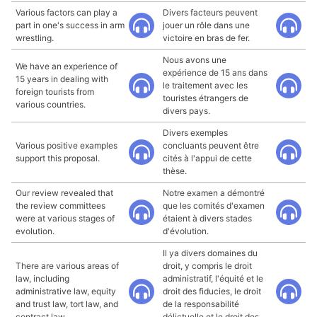
Various factors can play a
Divers facteurs peuvent
part in one's success in arm
jouer un rôle dans une
wrestling.
victoire en bras de fer.
Nous avons une
We have an experience of
expérience de 15 ans dans
15 years in dealing with
le traitement avec les
foreign tourists from
touristes étrangers de
various countries.
divers pays.
Divers exemples
Various positive examples
concluants peuvent être
support this proposal.
cités à l'appui de cette
thèse.
Our review revealed that
Notre examen a démontré
the review committees
que les comités d'examen
were at various stages of
étaient à divers stades
evolution.
d'évolution.
Il ya divers domaines du
There are various areas of
droit, y compris le droit
law, including
administratif, l'équité et le
administrative law, equity
droit des fiducies, le droit
and trust law, tort law, and
de la responsabilité
contract law.
délictuelle et le droit des