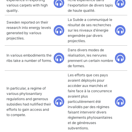
various carpets with high
l'exportation de divers tapis
quality.
de haute qualité.
La Suède a communiqué le
Sweden reported on their
résultat de ses recherches
research into energy levels
sur les niveaux d'énergie
generated by various
engendrée par divers
projectiles.
projectiles.
Dans divers modes de
In various embodiments the
réalisation, les nervures
ribs take a number of forms.
prennent un certain nombre
de formes.
Les efforts que ces pays
avaient déployés pour
accéder aux marchés et
In particular, a regime of
faire face à la concurrence
various phytosanitary
avaient plus
regulations and generous
particulièrement été
subsidies had nullified their
invalidés par des régimes
efforts to gain access and
faisant intervenir divers
to compete.
règlements phytosanitaires
et de généreuses
subventions.