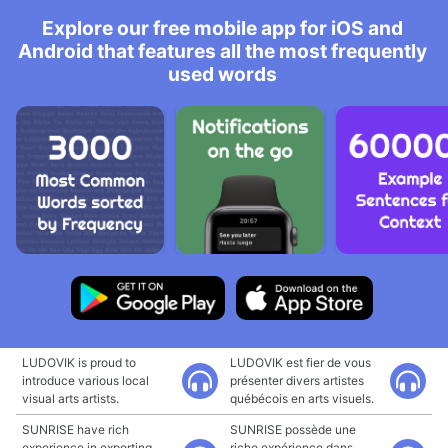
Explore our free mobile app for iOS and
Android that features all the most frequently
used words
LUDOVIK is proud to
LUDOVIK est fier de vous
introduce various local
présenter divers artistes
visual arts artists.
québécois en arts visuels.
SUNRISE have rich
SUNRISE possède une
experience in exporting
riche expérience dans