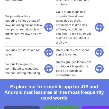
contrats.
Nous fournissons des
We provide advice
conseils dans divers
covering various areas of
domaines du droit,
law, including business law,
notamment le droit des
company law, labour law,
affaires, le droit des
administrative law and civil
sociétés, le droit du travail,
law.
le droit administratif et le
droit civil.
Various craft items are for
Divers objets d'artisanat
sale.
sont à la vente.
Divers groupes locaux ont
Various local groups
contribué à la gestion du
contributed to managing
parc au cours de la
the park during rebuilding.
reconstruction.
Explore our free mobile app for iOS and
Android that features all the most frequently
used words