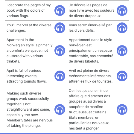
I decorate the pages of my
Je décore les pages de
book with the colors of
mon livre avec les couleurs
various flags.
de divers drapeaux.
You'll marvel at the diverse
Vous serez émerveillé par
challenges.
les divers défis.
Apartment in the
Appartement dans le style
Norwegian style is primarily
norvégien est
a comfortable space, not
principalement un espace
cluttered with various
confortable, pas encombré
trinkets.
de divers bibelots.
April is full of various
Avril est pleine de divers
interesting events,
événements intéressants,
attracting tourists flows.
attirer les flux de touristes.
Ce n'est pas une mince
Making such diverse
affaire que d'amener des
groups work successfully
groupes aussi divers à
together is not
coopérer de manière
straightforward and some,
fructueuse, et certains
especially the new,
États membres, en
Member States are nervous
particulier les nouveaux,
of taking the plunge.
hésitent à plonger.