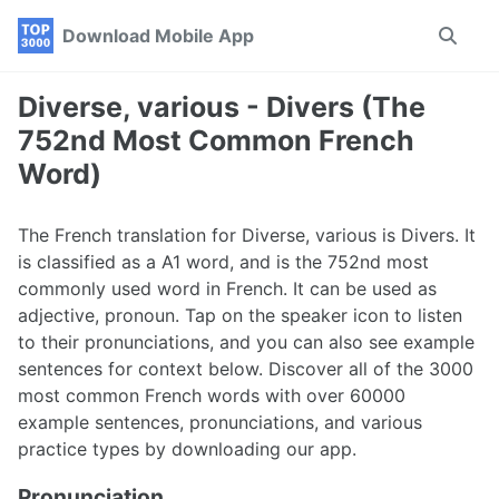
Skip
Skip
Skip
Download Mobile App
Toggle
to
to
to
search
primary
content
footer
navigation
Diverse, various - Divers (The
752nd Most Common French
Word)
The French translation for Diverse, various is Divers. It
is classified as a A1 word, and is the 752nd most
commonly used word in French. It can be used as
adjective, pronoun. Tap on the speaker icon to listen
to their pronunciations, and you can also see example
sentences for context below. Discover all of the 3000
most common French words with over 60000
example sentences, pronunciations, and various
practice types by downloading our app.
Pronunciation