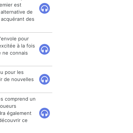
remier est
 alternative de
n acquérant des
'envole pour
xcitée à la fois
e ne connais
u pour les
r de nouvelles
es comprend un
joueurs
dra également
découvrir ce