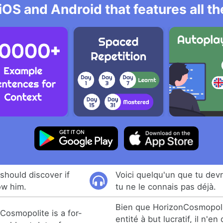
iOS and Android that features all t
hould discover if
Voici quelqu'un que tu devr
ow him.
tu ne le connais pas déjà.
Bien que HorizonCosmopoli
Cosmopolite is a for-
entité à but lucratif, il n'