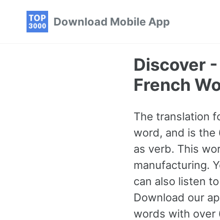
Skip
Skip
Skip
Download Mobile App
to
to
to
primary
content
footer
navigation
Discover 
French Wo
The translation fo
word, and is the
as verb. This w
manufacturing. Y
can also listen t
Download our ap
words with over 