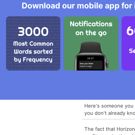
Download our mobile app for 
Here's someone you s
you don't already kn
The fact that Horizon