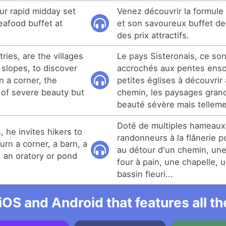
r rapid midday set
Venez découvrir la formule 
eafood buffet at
et son savoureux buffet de 
des prix attractifs.
ries, are the villages
Le pays Sisteronais, ce sont
 slopes, to discover
accrochés aux pentes ensol
n a corner, the
petites églises à découvrir
of severe beauty but
chemin, les paysages gran
beauté sévère mais tellem
Doté de multiples hameaux, 
, he invites hikers to
randonneurs à la flânerie p
turn a corner, a barn, a
au détour d'un chemin, une
, an oratory or pond
four à pain, une chapelle, 
bassin fleuri...
iOS and Android that features all t