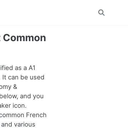
Toggle
search
st Common
ified as a A1
 It can be used
nomy &
below, and you
aker icon.
t common French
 and various