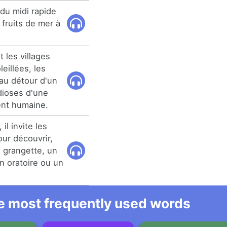
du midi rapide
fruits de mer à
 les villages
eillées, les
 au détour d'un
dioses d'une
ent humaine.
il invite les
our découvrir,
 grangette, un
un oratoire ou un
he most frequently used words