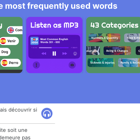
he most frequently used words
ais découvrir si
te soit une
en demeure pas