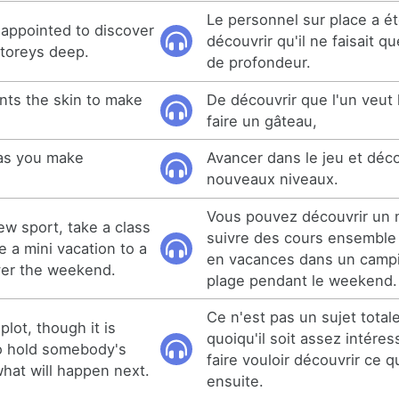
Le personnel sur place a é
sappointed to discover
découvrir qu'il ne faisait 
storeys deep.
de profondeur.
nts the skin to make
De découvrir que l'un veut
faire un gâteau,
 as you make
Avancer dans le jeu et déco
nouveaux niveaux.
Vous pouvez découvrir un 
ew sport, take a class
suivre des cours ensemble
e a mini vacation to a
en vacances dans un campi
ver the weekend.
plage pendant le weekend.
Ce n'est pas un sujet tota
 plot, though it is
quoiqu'il soit assez intére
o hold somebody's
faire vouloir découvrir ce qu
what will happen next.
ensuite.