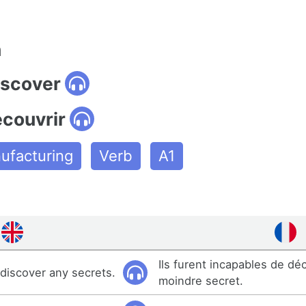
n
iscover
écouvrir
ufacturing
Verb
A1
Ils furent incapables de déc
 discover any secrets.
moindre secret.