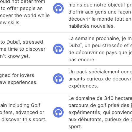
hould not deter from
moins que notre objectif p
 to offer people an
d'offrir aux gens une façon
scover the world while
découvrir le monde tout e
ew skills.
habiletés nouvelles.
La semaine prochaine, je m
 to Dubaï, stressed
Dubaï, un peu stressée et e
ame time to discover
de découvrir ce pays que j
dn't know yet.
pas encore.
Un pack spécialement conç
gned for lovers
amants curieux de découvri
new experiences.
expériences.
Le domaine de 340 hectar
in including Golf
parcours de golf prisé des 
olfers, advanced or
expérimentés, qui convien
 discover this sport.
aux débutants, curieux de 
sport.