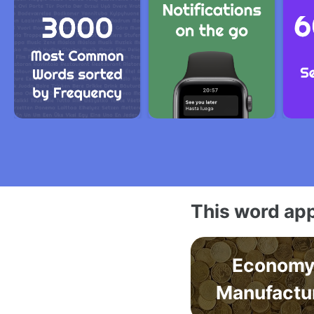
This word app
Economy
Manufactu