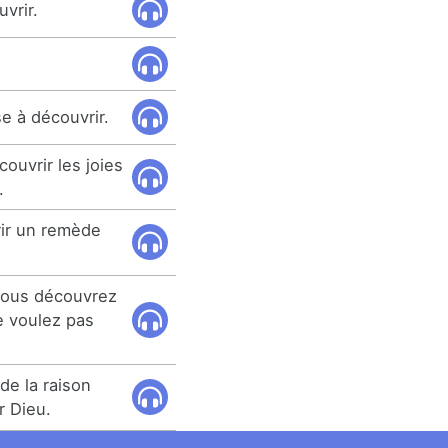
vrir.
se à découvrir.
ouvrir les joies
.
rir un remède
 vous découvrez
 voulez pas
de la raison
r Dieu.