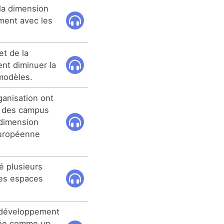
 la dimension
ment avec les
et de la
ent diminuer la
 modèles.
anisation ont
r des campus
e dimension
 européenne
é plusieurs
des espaces
u développement
rée comme un