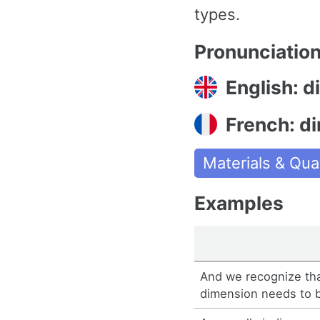
types.
Pronunciatio
English: 
French: d
Materials & Qual
Examples
And we recognize tha
dimension needs to 