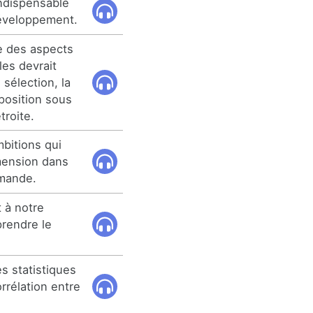
ndispensable
développement.
e des aspects
les devrait
sélection, la
oposition sous
troite.
bitions qui
mension dans
demande.
t à notre
prendre le
s statistiques
rrélation entre