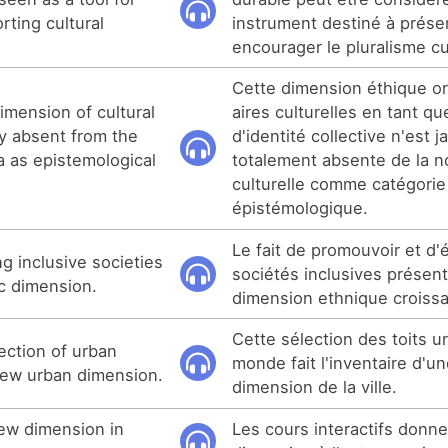
rting cultural
instrument destiné à prése
encourager le pluralisme cu
Cette dimension éthique or
dimension of cultural
aires culturelles en tant qu
ly absent from the
d'identité collective n'est j
ea as epistemological
totalement absente de la no
culturelle comme catégorie
épistémologique.
Le fait de promouvoir et d'é
g inclusive societies
sociétés inclusives présen
c dimension.
dimension ethnique croissa
Cette sélection des toits u
lection of urban
monde fait l'inventaire d'u
new urban dimension.
dimension de la ville.
new dimension in
Les cours interactifs donn