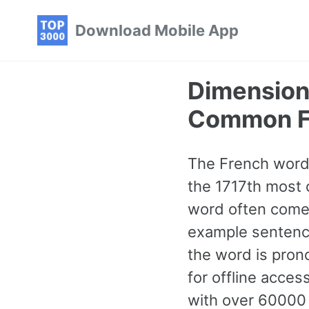
Skip
Skip
Skip
Download Mobile App
to
to
to
primary
content
footer
navigation
Dimension
Common F
The French word 
the 1717th most 
word often comes
example sentence
the word is pron
for offline acce
with over 60000 