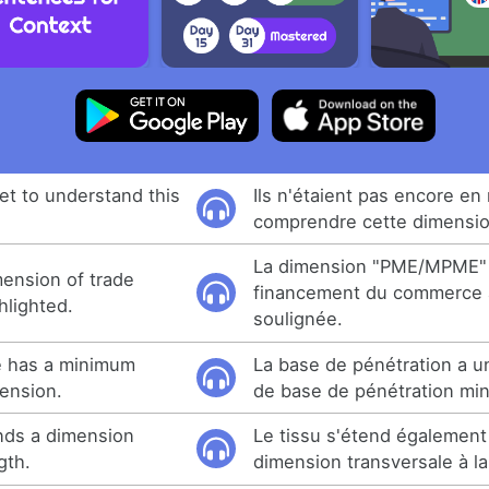
et to understand this
Ils n'étaient pas encore e
comprendre cette dimension
La dimension "PME/MPME"
nsion of trade
financement du commerce a
hlighted.
soulignée.
e has a minimum
La base de pénétration a 
ension.
de base de pénétration min
ends a dimension
Le tissu s'étend également
gth.
dimension transversale à la