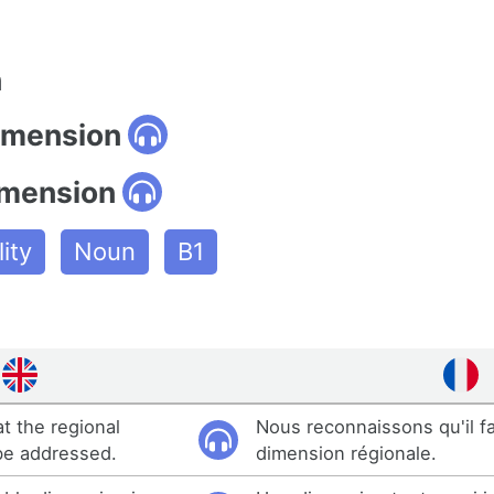
n
dimension
imension
ity
Noun
B1
t the regional
Nous reconnaissons qu'il fa
be addressed.
dimension régionale.