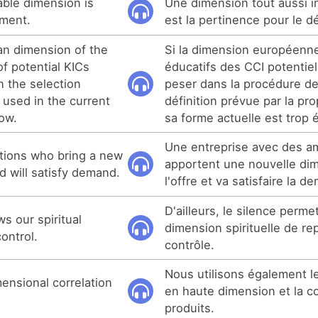
able dimension is
Une dimension tout aussi i
pment.
est la pertinence pour le 
an dimension of the
Si la dimension européenn
f potential KICs
éducatifs des CCI potentiel
n the selection
peser dans la procédure de 
 used in the current
définition prévue par la pr
row.
sa forme actuelle est trop é
Une entreprise avec des am
tions who bring a new
apportent une nouvelle di
d will satisfy demand.
l'offre et va satisfaire la 
D'ailleurs, le silence perme
s our spiritual
dimension spirituelle de re
ontrol.
contrôle.
Nous utilisons également le
ensional correlation
en haute dimension et la co
produits.