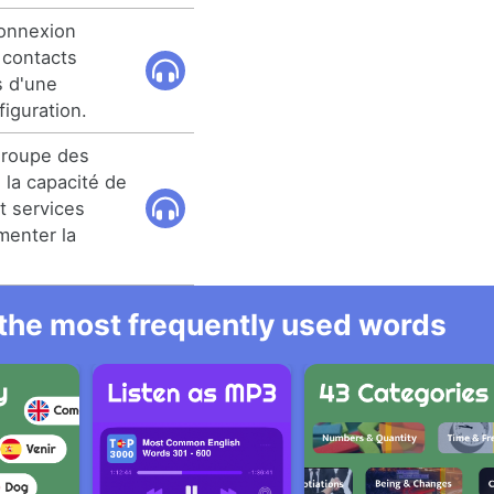
connexion
 contacts
s d'une
iguration.
groupe des
e la capacité de
et services
menter la
l the most frequently used words