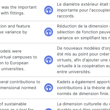
Le diamètre extérieur était
 was the important
importante pour l'accouple
with fittings.
raccords.
tion and feature
Réduction de la dimension 
se variance by
sélection de fonction peuv
variance en simplifiant les
De nouveaux modèles d'org
models were
été mis au point pour crée
virtual campuses to
virtuels, afin d'ajouter un
ion to European
virtuelle à la coopération
universities.
entre universités.
eral contributions to
Kadets a également apport
-dimensional normed
contributions à la théorie 
normés de dimension finie.
of sustainable
La dimension culturelle d
een as a tool for
durable peut être considé