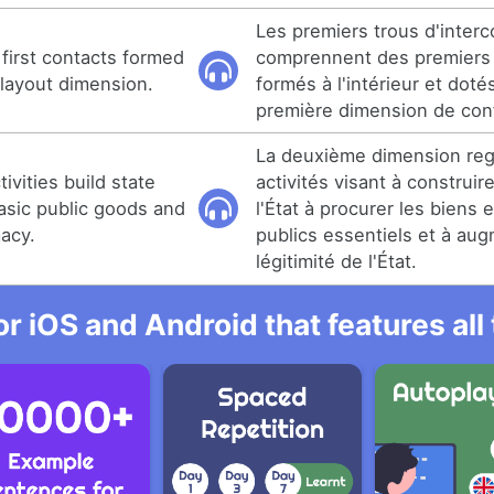
Les premiers trous d'inter
 first contacts formed
comprennent des premiers
t layout dimension.
formés à l'intérieur et doté
première dimension de conf
La deuxième dimension re
vities build state
activités visant à construir
basic public goods and
l'État à procurer les biens 
macy.
publics essentiels et à aug
légitimité de l'État.
r iOS and Android that features al