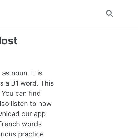
Toggle
search
Most
as noun. It is
s a B1 word. This
 You can find
so listen to how
wnload our app
 French words
rious practice