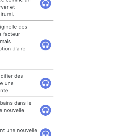
rver et
lturel.
iginelle des
e facteur
amais
tion d'aire
difier des
te une
nte.
rbains dans le
ne nouvelle
ent une nouvelle