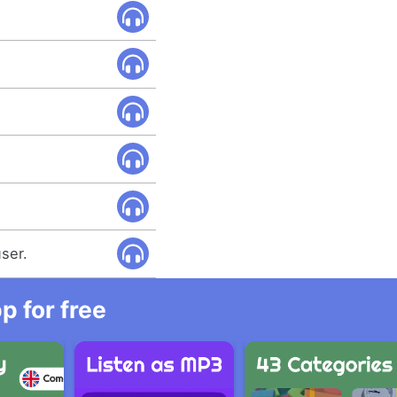
ser.
 for free