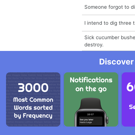
Someone forgot to di
I intend to dig three 
Sick cucumber bushe
destroy.
Discover