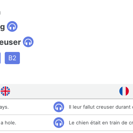
n
ig
reuser
B2
ays.
Il leur fallut creuser durant
a hole.
Le chien était en train de c