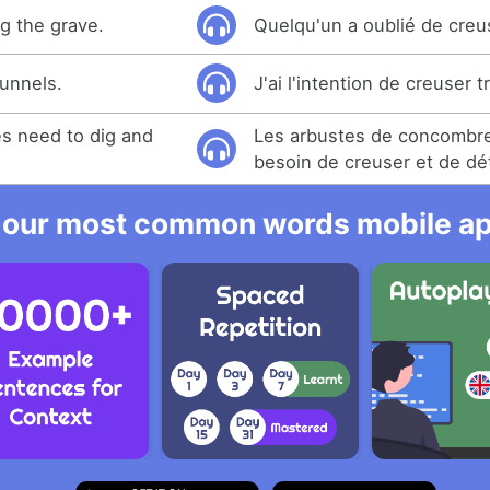
g the grave.
Quelqu'un a oublié de creu
tunnels.
J'ai l'intention de creuser t
s need to dig and
Les arbustes de concombr
besoin de creuser et de dét
 our most common words mobile app