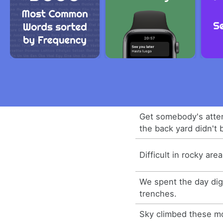
Get somebody's atten
the back yard didn't 
Difficult in rocky ar
We spent the day dig
trenches.
Sky climbed these mo