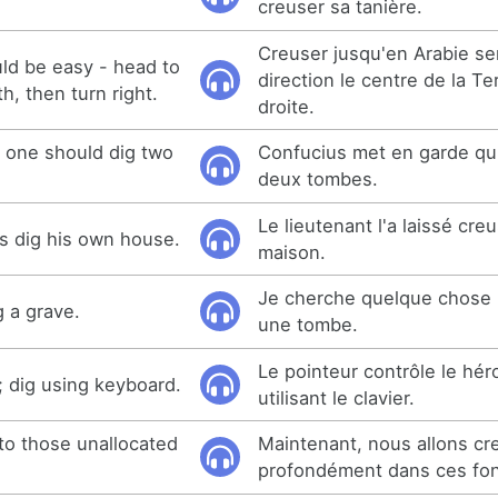
creuser sa tanière.
Creuser jusqu'en Arabie sera
uld be easy - head to
direction le centre de la Te
h, then turn right.
droite.
 one should dig two
Confucius met en garde qu'
deux tombes.
Le lieutenant l'a laissé cre
rs dig his own house.
maison.
Je cherche quelque chose 
g a grave.
une tombe.
Le pointeur contrôle le hér
; dig using keyboard.
utilisant le clavier.
nto those unallocated
Maintenant, nous allons cr
profondément dans ces fon