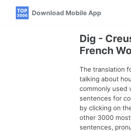
Skip
Skip
Skip
Download Mobile App
to
to
to
primary
content
footer
navigation
Dig - Cre
French Wo
The translation 
talking about hou
commonly used wo
sentences for con
by clicking on th
other 3000 most
sentences, pronu