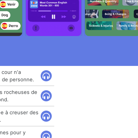
 cour n'a
on de personne.
nes rocheuses de
ond.
ée à creuser des
.
nes pour y