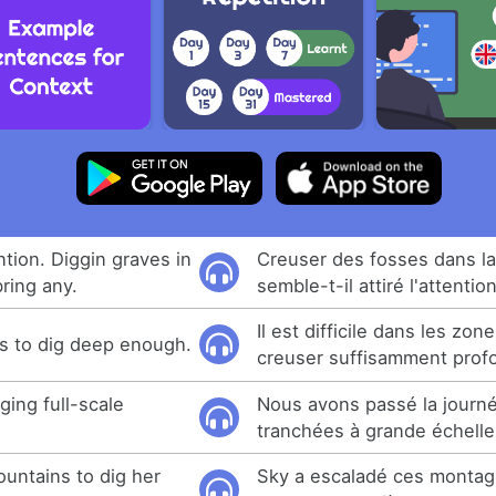
tion. Diggin graves in
Creuser des fosses dans la
bring any.
semble-t-il attiré l'attenti
Il est difficile dans les zo
eas to dig deep enough.
creuser suffisamment prof
ging full-scale
Nous avons passé la journ
tranchées à grande échelle
untains to dig her
Sky a escaladé ces montag