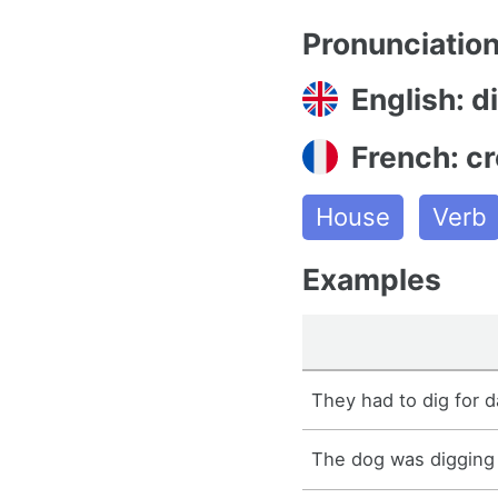
Pronunciatio
English: d
French: c
House
Verb
Examples
They had to dig for d
The dog was digging 