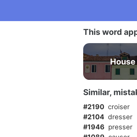
This word app
House
Similar, mist
#2190
croiser
#2104
dresser
#1946
presser