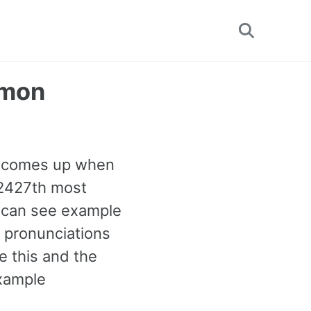
Toggle
search
mmon
en comes up when
e 2427th most
 can see example
r pronunciations
e this and the
xample