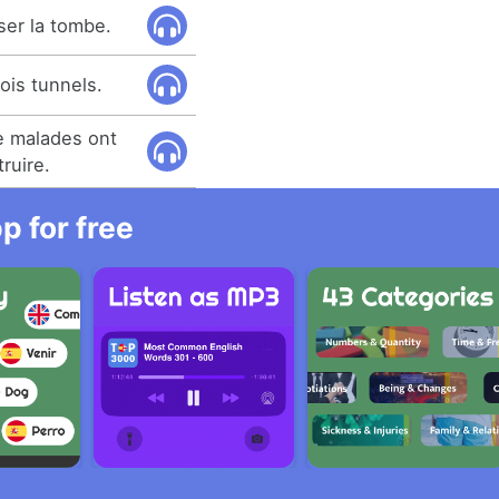
ser la tombe.
rois tunnels.
e malades ont
ruire.
 for free