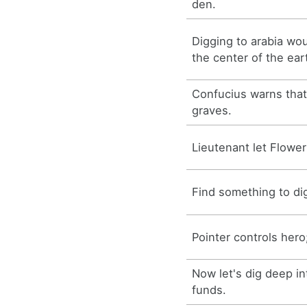
den.
Digging to arabia wo
the center of the eart
Confucius warns that
graves.
Lieutenant let Flowe
Find something to di
Pointer controls hero
Now let's dig deep i
funds.