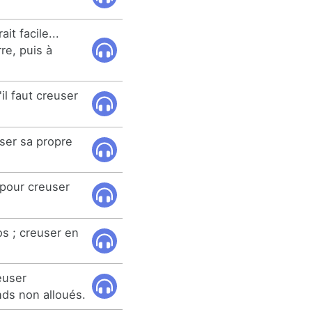
it facile...
rre, puis à
il faut creuser
user sa propre
pour creuser
os ; creuser en
euser
ds non alloués.