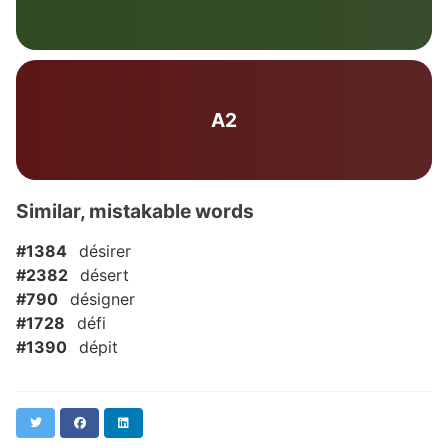
A2
Similar, mistakable words
#1384
désirer
#2382
désert
#790
désigner
#1728
défi
#1390
dépit
Twitter
Facebook
LinkedIn