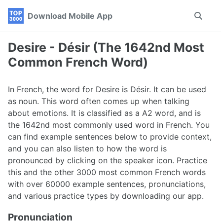
Skip
Skip
Skip
Download Mobile App
Toggle
to
to
to
search
primary
content
footer
navigation
Desire - Désir (The 1642nd Most
Common French Word)
In French, the word for Desire is Désir. It can be used
as noun. This word often comes up when talking
about emotions. It is classified as a A2 word, and is
the 1642nd most commonly used word in French. You
can find example sentences below to provide context,
and you can also listen to how the word is
pronounced by clicking on the speaker icon. Practice
this and the other 3000 most common French words
with over 60000 example sentences, pronunciations,
and various practice types by downloading our app.
Pronunciation