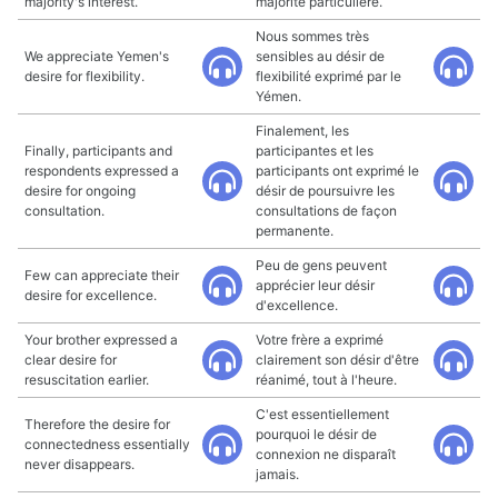
majority's interest.
majorité particulière.
Nous sommes très
We appreciate Yemen's
sensibles au désir de
desire for flexibility.
flexibilité exprimé par le
Yémen.
Finalement, les
Finally, participants and
participantes et les
respondents expressed a
participants ont exprimé le
desire for ongoing
désir de poursuivre les
consultation.
consultations de façon
permanente.
Peu de gens peuvent
Few can appreciate their
apprécier leur désir
desire for excellence.
d'excellence.
Your brother expressed a
Votre frère a exprimé
clear desire for
clairement son désir d'être
resuscitation earlier.
réanimé, tout à l'heure.
C'est essentiellement
Therefore the desire for
pourquoi le désir de
connectedness essentially
connexion ne disparaît
never disappears.
jamais.