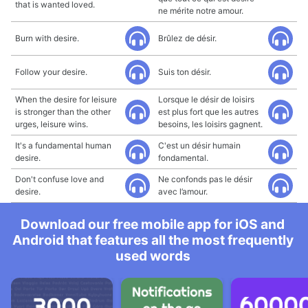
that is wanted loved.
ne mérite notre amour.
Burn with desire.
Brûlez de désir.
Follow your desire.
Suis ton désir.
When the desire for leisure
Lorsque le désir de loisirs
is stronger than the other
est plus fort que les autres
urges, leisure wins.
besoins, les loisirs gagnent.
It's a fundamental human
C'est un désir humain
desire.
fondamental.
Don't confuse love and
Ne confonds pas le désir
desire.
avec l’amour.
Download our free mobile app for iOS and
Android that features all the most frequently
used words