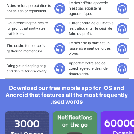
Le désir d'être apprécié
A desire for appreciation is
n'est pas égoïste ni
not selfish or egotistical.
égocentrique.
Counteracting the desire
Lutter contre ce qui motive
for profit that motivates
les trafiquants : le désir de
traffickers.
faire du profit.
Le désir de la paix est un
The desire for peace is
rassemblement de forces
gathering momentum.
vives.
Apportez votre sac de
Bring your sleeping bag
couchage et le désir de
and desire for discovery.
découverte.
Download our free mobile app for iOS and
Android that features all the most frequently
used words