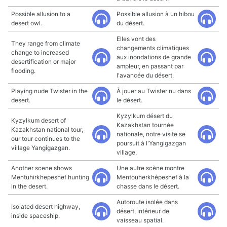
Possible allusion to a
Possible allusion à un hibou
desert owl.
du désert.
Elles vont des
They range from climate
changements climatiques
change to increased
aux inondations de grande
desertification or major
ampleur, en passant par
flooding.
l'avancée du désert.
Playing nude Twister in the
À jouer au Twister nu dans
desert.
le désert.
Kyzylkum désert du
Kyzylkum desert of
Kazakhstan tournée
Kazakhstan national tour,
nationale, notre visite se
our tour continues to the
poursuit à l'Yangigazgan
village Yangigazgan.
village.
Another scene shows
Une autre scène montre
Mentuhirkhepeshef hunting
Mentouherkhépeshef à la
in the desert.
chasse dans le désert.
Autoroute isolée dans
Isolated desert highway,
désert, intérieur de
inside spaceship.
vaisseau spatial.