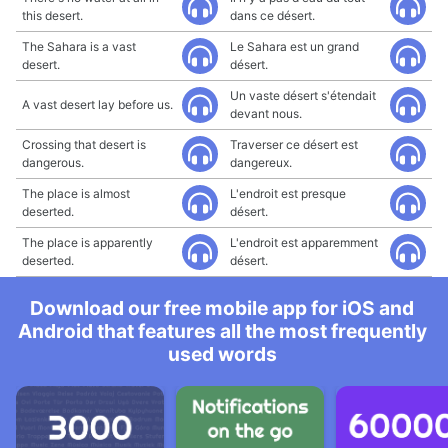
this desert.
dans ce désert.
The Sahara is a vast
Le Sahara est un grand
desert.
désert.
Un vaste désert s'étendait
A vast desert lay before us.
devant nous.
Crossing that desert is
Traverser ce désert est
dangerous.
dangereux.
The place is almost
L'endroit est presque
deserted.
désert.
The place is apparently
L'endroit est apparemment
deserted.
désert.
Download our free mobile app for iOS and
Android that features all the most frequently
used words