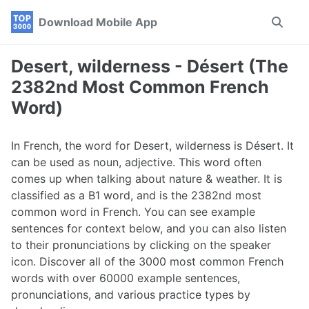
Skip
Skip
Skip
Download Mobile App
Toggle
to
to
to
search
primary
content
footer
navigation
Desert, wilderness - Désert (The
2382nd Most Common French
Word)
In French, the word for Desert, wilderness is Désert. It
can be used as noun, adjective. This word often
comes up when talking about nature & weather. It is
classified as a B1 word, and is the 2382nd most
common word in French. You can see example
sentences for context below, and you can also listen
to their pronunciations by clicking on the speaker
icon. Discover all of the 3000 most common French
words with over 60000 example sentences,
pronunciations, and various practice types by