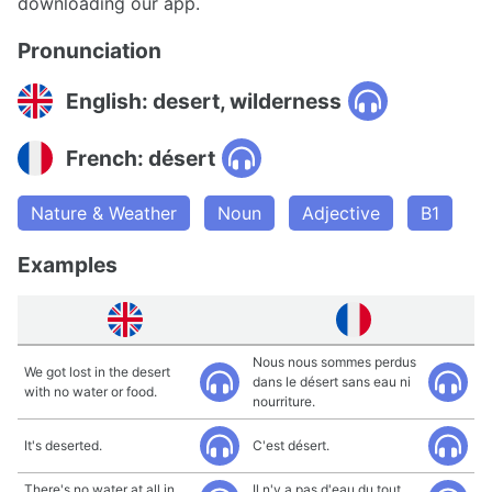
downloading our app.
Pronunciation
English: desert, wilderness
French: désert
Nature & Weather
Noun
Adjective
B1
Examples
Nous nous sommes perdus
We got lost in the desert
dans le désert sans eau ni
with no water or food.
nourriture.
It's deserted.
C'est désert.
There's no water at all in
Il n'y a pas d'eau du tout