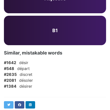
B1
Similar, mistakable words
#1642
désir
#548
départ
#2635
discret
#2081
désoler
#1384
désirer
Twitter
Facebook
LinkedIn