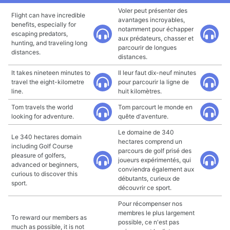
Voler peut présenter des
Flight can have incredible
avantages incroyables,
benefits, especially for
notamment pour échapper
escaping predators,
aux prédateurs, chasser et
hunting, and traveling long
parcourir de longues
distances.
distances.
It takes nineteen minutes to
Il leur faut dix-neuf minutes
travel the eight-kilometre
pour parcourir la ligne de
line.
huit kilomètres.
Tom travels the world
Tom parcourt le monde en
looking for adventure.
quête d'aventure.
Le domaine de 340
Le 340 hectares domain
hectares comprend un
including Golf Course
parcours de golf prisé des
pleasure of golfers,
joueurs expérimentés, qui
advanced or beginners,
conviendra également aux
curious to discover this
débutants, curieux de
sport.
découvrir ce sport.
Pour récompenser nos
membres le plus largement
To reward our members as
possible, ce n'est pas
much as possible, it is not