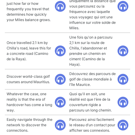
uniquement la distance que
just how far or how
vous parcourez ou la
frequently you travel that
fréquence avec laquelle
determines how quickly
vous voyagez qui ont une
your Miles balance grows.
influence sur votre solde de
Miles.
Une fois qu'on a parcouru
Once travelled 2.1 km by
2,1 km sur la route de
Chilla's road, leave this for
Chilla, l'abandonner et
a concrete road (Camino
prendre un chemin en
de la Raya).
ciment (Camino de la
Haya).
Découvrez des parcours de
Discover world-class golf
golf de classe mondiale à
courses around Mauritius.
l'île Maurice.
Whatever the case, one
Quoi qu'il en soit, une
reality is that the era of
réalité est que l'ère de la
hardcover has come a long
couverture rigide a
way.
parcouru un long chemin.
Easily navigate through the
Parcourez ainsi facilement
network to discover the
le réseau d'un contact pour
connections.
afficher ses connexions.