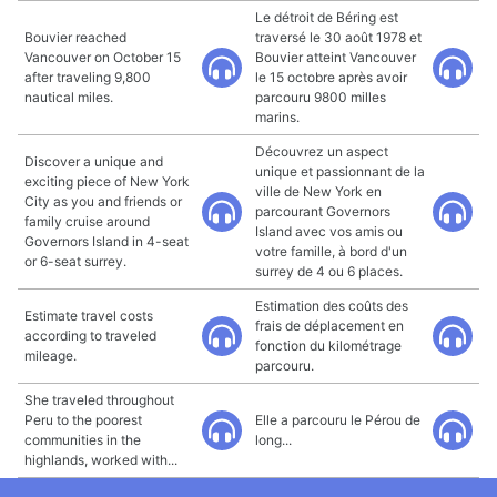
Le détroit de Béring est
Bouvier reached
traversé le 30 août 1978 et
Vancouver on October 15
Bouvier atteint Vancouver
after traveling 9,800
le 15 octobre après avoir
nautical miles.
parcouru 9800 milles
marins.
Découvrez un aspect
Discover a unique and
unique et passionnant de la
exciting piece of New York
ville de New York en
City as you and friends or
parcourant Governors
family cruise around
Island avec vos amis ou
Governors Island in 4-seat
votre famille, à bord d'un
or 6-seat surrey.
surrey de 4 ou 6 places.
Estimation des coûts des
Estimate travel costs
frais de déplacement en
according to traveled
fonction du kilométrage
mileage.
parcouru.
She traveled throughout
Peru to the poorest
Elle a parcouru le Pérou de
communities in the
long...
highlands, worked with...