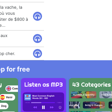
la vache, la
 où vous
oûter de $800 à
...
 aux
rop cher.
 for free