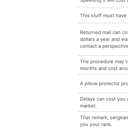
Speeding it will cost 
This stuff must have 
Returned mail can co
dollars a year and wa
contact a perspectiv
The procedure may t
months and cost aro
A pillow protector pr
Delays can cost you 
market.
That remark, sergean
you your rank.