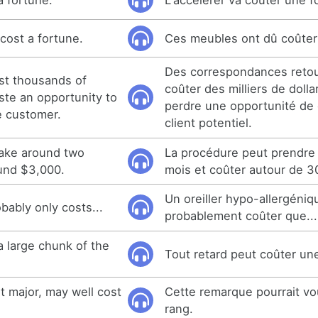
a fortune.
L'accélérer va coûter une f
cost a fortune.
Ces meubles ont dû coûter
Des correspondances reto
st thousands of
coûter des milliers de dolla
ste an opportunity to
perdre une opportunité de 
e customer.
client potentiel.
ake around two
La procédure peut prendre
und $3,000.
mois et coûter autour de 30
Un oreiller hypo-allergéniq
obably only costs...
probablement coûter que...
a large chunk of the
Tout retard peut coûter un
t major, may well cost
Cette remarque pourrait vo
rang.