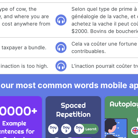
ype of cow, the
Selon quel type de prime à 
, and where you are
généalogie de la vache, et
n cost anywhere from
achetez la vache il peut c
$2000. Bovins de boucherie
Cela va coûter une fortune
e taxpayer a bundle.
contribuables.
inaction is too high.
L'inaction pourrait coûter t
 our most common words mobile app