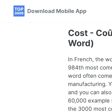
Skip
Skip
Skip
Download Mobile App
to
to
to
primary
content
footer
navigation
Cost - Co
Word)
In French, the wo
984th most commo
word often come
manufacturing. Y
and you can also 
60,000 example s
the 3000 most c