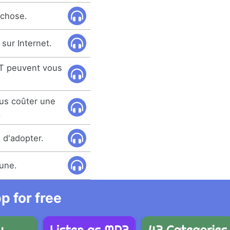
-chose.
sur Internet.
ST peuvent vous
ous coûter une
.
 d'adopter.
tune.
 for free