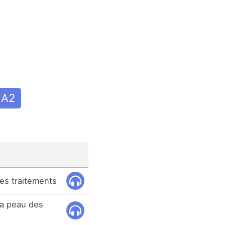
A2
les traitements
la peau des