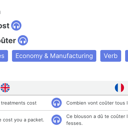
n
ost
oûter
es
Economy & Manufacturing
Verb
e treatments cost
Combien vont coûter tous 
Ce blouson a dû te coûter 
e cost you a packet.
fesses.