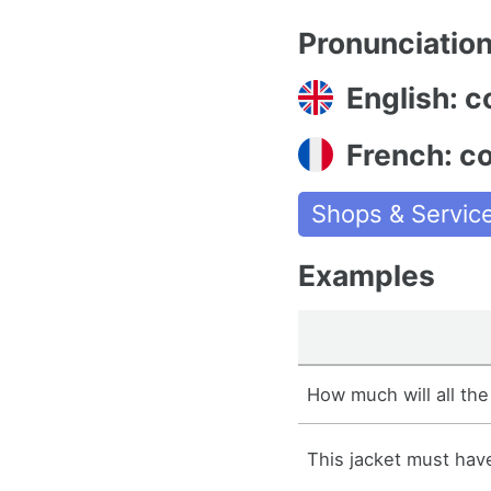
Pronunciatio
English: c
French: c
Shops & Servic
Examples
How much will all th
This jacket must hav