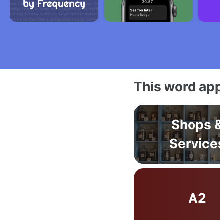
This word app
Shops 
Service
A2