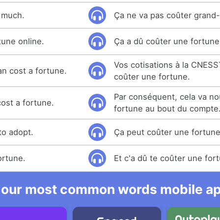
o much.
Ça ne va pas coûter grand
tune online.
Ça a dû coûter une fortune 
Vos cotisations à la CNES
 cost a fortune.
coûter une fortune.
Par conséquent, cela va n
 cost a fortune.
fortune au bout du compte
to adopt.
Ça peut coûter une fortune
ortune.
Et c'a dû te coûter une for
 our most common words mobile app