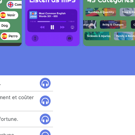
.
iment et coûter
fortune.