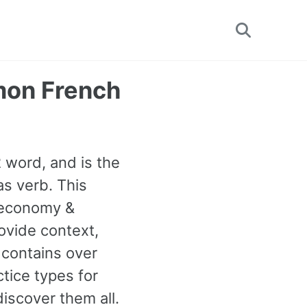
Toggle
search
mon French
2 word, and is the
s verb. This
 economy &
ovide context,
 contains over
tice types for
scover them all.