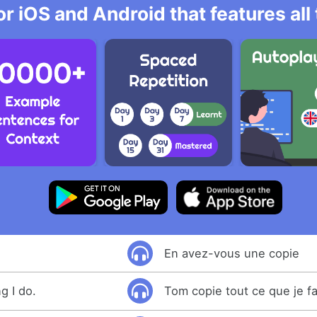
r iOS and Android that features al
En avez-vous une copie
g I do.
Tom copie tout ce que je fa