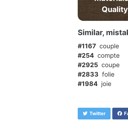
Quality
Similar, mist
#1167
couple
#254
compte
#2925
coupe
#2833
folie
#1984
joie
Twitter
F