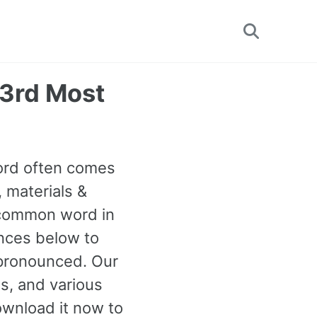
Toggle
search
33rd Most
word often comes
 materials &
t common word in
ences below to
 pronounced. Our
s, and various
wnload it now to