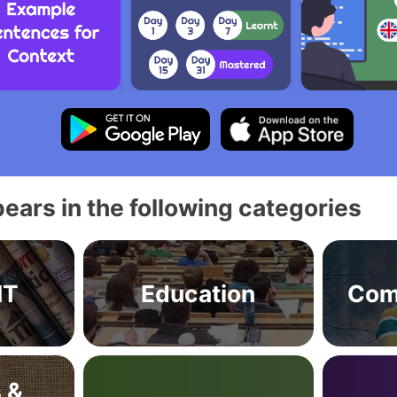
ears in the following categories
IT
Education
Com
 &