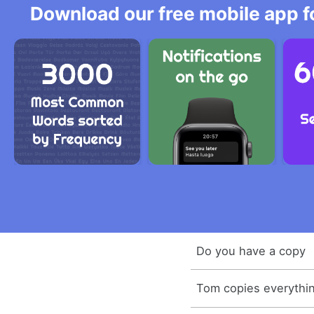
Download our free mobile app fo
Do you have a copy
Tom copies everythin