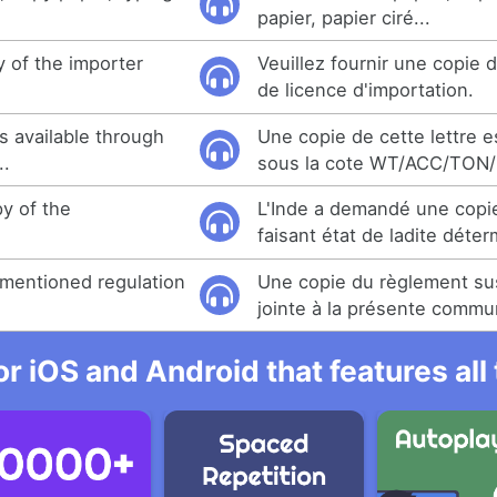
papier, papier ciré...
y of the importer
Veuillez fournir une copie
de licence d'importation.
is available through
Une copie de cette lettre e
.
sous la cote WT/ACC/TON/
py of the
L'Inde a demandé une cop
faisant état de ladite déter
mentioned regulation
Une copie du règlement s
jointe à la présente commu
r iOS and Android that features al