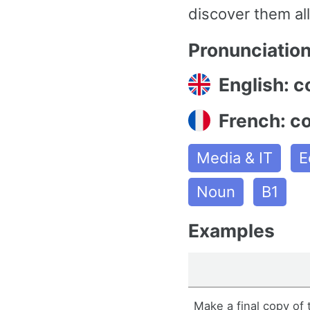
discover them all
Pronunciatio
English: c
French: c
Media & IT
E
Noun
B1
Examples
Make a final copy of t