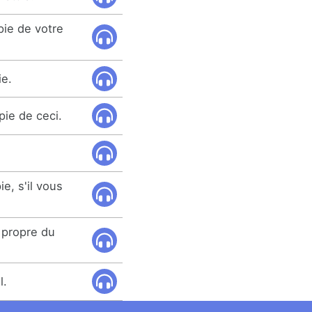
pie de votre
ie.
pie de ceci.
e, s'il vous
 propre du
l.