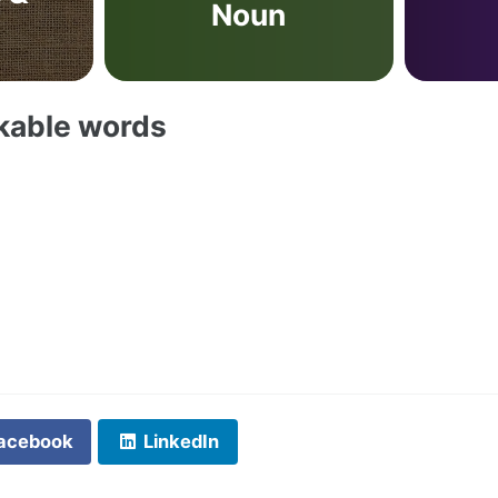
Noun
akable words
acebook
LinkedIn