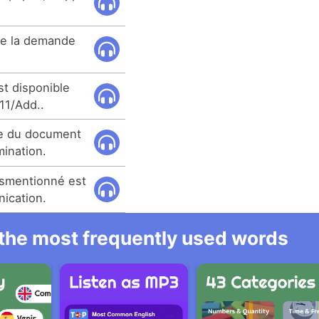
 de la demande
st disponible
11/Add..
ie du document
mination.
usmentionné est
nication.
l the most frequently used words