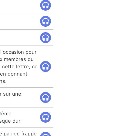
e l'occasion pour
ux membres du
cette lettre, ce
 en donnant
ns.
 sur une
stème
isque dur
e papier, frappe