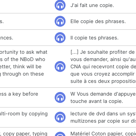
J'ai fait une copie.
s.
Elle copie des phrases.
ences.
Il copie tes phrases.
ortunity to ask what
[...] Je souhaite profiter d
s of the NBoD who
vous demander, ainsi qu'a
tter, think will be
CNA qui recevront copie de 
g through on these
que vous croyez accomplir
suite à ces deux propositio
ess a key before
W Vous demande d'appuyer
touche avant la copie.
lti-room by copying
lecture de dvd dans un sy
multizones par copie sur d
, copy paper, typing
Matériel Coton papier, copi