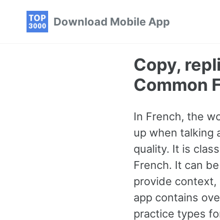
Skip
Skip
Skip
Download Mobile App
to
to
to
primary
content
footer
navigation
Copy, repl
Common F
In French, the w
up when talking 
quality. It is cl
French. It can b
provide context,
app contains ove
practice types 