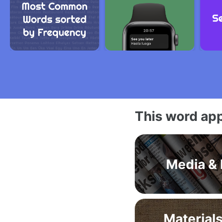
This word app
Media & 
Materials