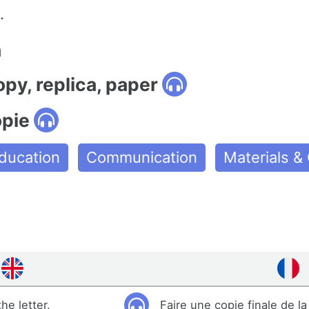
.
n
opy, replica, paper
opie
ducation
Communication
Materials & 
he letter.
Faire une copie finale de la 