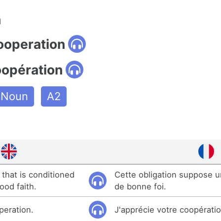
n
ooperation
oopération
Noun
A2
 that is conditioned
Cette obligation suppose 
ood faith.
de bonne foi.
peration.
J'apprécie votre coopératio