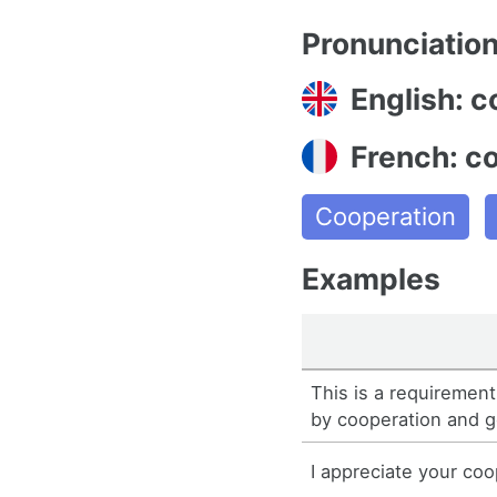
Pronunciatio
English: c
French: c
Cooperation
Examples
This is a requirement
by cooperation and g
I appreciate your coo