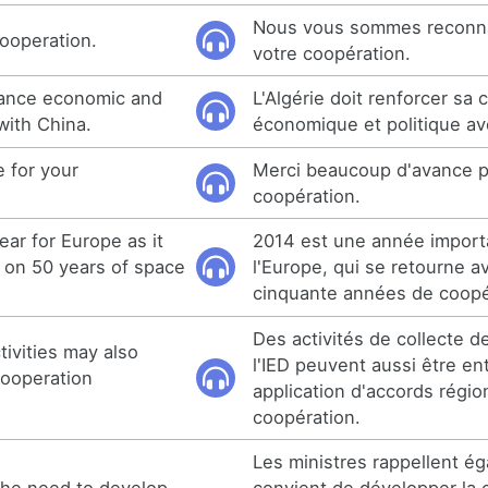
Nous vous sommes reconna
ooperation.
votre coopération.
hance economic and
L'Algérie doit renforcer sa
 with China.
économique et politique av
 for your
Merci beaucoup d'avance p
coopération.
ear for Europe as it
2014 est une année import
e on 50 years of space
l'Europe, qui se retourne av
cinquante années de coopér
Des activités de collecte 
tivities may also
l'IED peuvent aussi être en
cooperation
application d'accords régi
coopération.
Les ministres rappellent ég