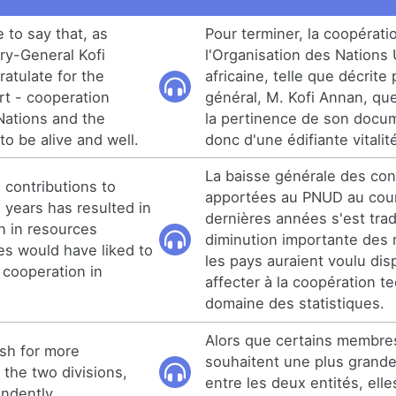
e to say that, as
Pour terminer, la coopérati
ry-General Kofi
l'Organisation des Nations 
atulate for the
africaine, telle que décrite 
rt - cooperation
général, M. Kofi Annan, que 
Nations and the
la pertinence de son docum
o be alive and well.
donc d'une édifiante vitalit
La baisse générale des con
n contributions to
apportées au PNUD au cou
 years has resulted in
dernières années s'est tra
on in resources
diminution importante des
ies would have liked to
les pays auraient voulu dis
 cooperation in
affecter à la coopération t
domaine des statistiques.
Alors que certains membre
sh for more
souhaitent une plus grand
the two divisions,
entre les deux entités, elle
endently.