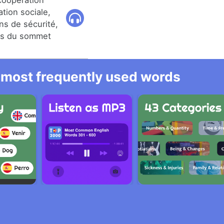
coopération
ation sociale,
ons de sécurité,
ors du sommet
he most frequently used words