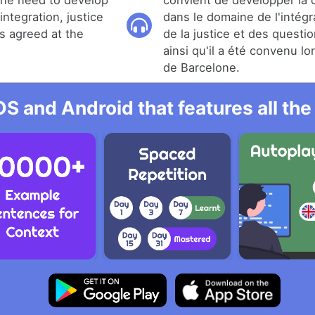
the need to develop
convient de développer la 
integration, justice
dans le domaine de l'intégr
s agreed at the
de la justice et des questi
ainsi qu'il a été convenu l
de Barcelone.
OS and Android that features all t