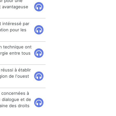
ur pour une
et avantageuse
 intéressé par
ation pour les
.
on technique ont
rgie entre tous
 réussi à établir
gion de l'ouest
es concernées à
du dialogue et de
aine des droits