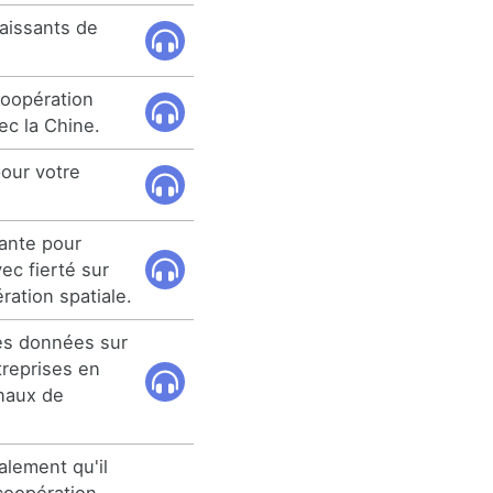
issants de
 coopération
ec la Chine.
our votre
ante pour
ec fierté sur
ation spatiale.
des données sur
treprises en
onaux de
alement qu'il