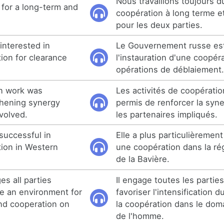
Nous travaillons toujours d
for a long-term and
coopération à long terme 
pour les deux parties.
nterested in
Le Gouvernement russe est
ion for clearance
l'instauration d'une coopér
opérations de déblaiement
on work was
Les activités de coopérati
thening synergy
permis de renforcer la syne
volved.
les partenaires impliqués.
 successful in
Elle a plus particulièrement
tion in Western
une coopération dans la ré
de la Bavière.
s all parties
Il engage toutes les parti
te an environment for
favoriser l'intensification 
nd cooperation on
la coopération dans le dom
de l'homme.