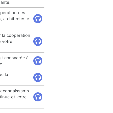
dante.
opération des
, architectes et
r la coopération
e votre
 est consacrée à
e.
ec la
reconnaissants
tinue et votre