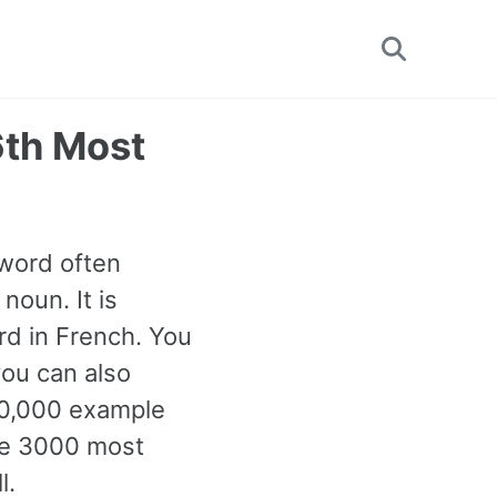
Toggle
search
6th Most
 word often
noun. It is
rd in French. You
ou can also
60,000 example
the 3000 most
l.