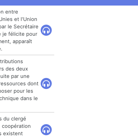
on entre
Unies et l'Union
par le Secrétaire
je félicite pour
ent, apparaît
é.
tributions
rs des deux
duite par une
 ressources dont
poser pour les
echnique dans le
s du clergé
e coopération
s existent