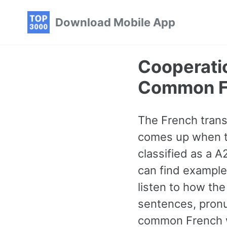
Skip
Skip
Skip
Download Mobile App
to
to
to
primary
content
footer
navigation
Cooperati
Common F
The French trans
comes up when ta
classified as a 
can find example
listen to how th
sentences, pronu
common French wo