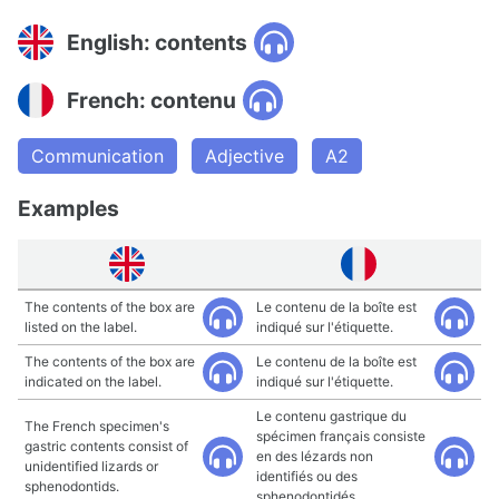
English: contents
French: contenu
Communication
Adjective
A2
Examples
The contents of the box are
Le contenu de la boîte est
listed on the label.
indiqué sur l'étiquette.
The contents of the box are
Le contenu de la boîte est
indicated on the label.
indiqué sur l'étiquette.
Le contenu gastrique du
The French specimen's
spécimen français consiste
gastric contents consist of
en des lézards non
unidentified lizards or
identifiés ou des
sphenodontids.
sphenodontidés.