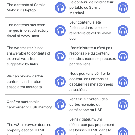
Le contenu de l'ordinateur
The contents of Samila
portable de Samila
Mahdavi's laptop.
Mahdavi.
Leur contenu a été
The contents has been
fusionné dans le sous-
merged into subdirectory
répertoire devel de www-
devel of www-user
user
The webmaster is not
L'administrateur n'est pas
answerable to contents of
responsable du contenu
external websites
des sites externes proposés
suggested by links.
par des liens.
Nous pouvons vérifier le
We can review carton
contenu des cartons et
contents and capture
capturer les métadonnées
associated metadata.
associées.
Vérifiez le contenu des
Confirm contents in
cartes mémoire du
camcorder or USB memory.
caméscope ou USB.
Le navigateur w3m
The w3m browser does not
n'échappe pas proprement
properly escape HTML
les balises HTML dans le