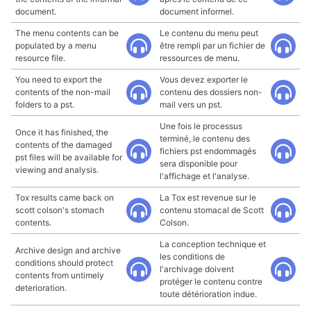
document.
document informel.
The menu contents can be
Le contenu du menu peut
populated by a menu
être rempli par un fichier de
resource file.
ressources de menu.
You need to export the
Vous devez exporter le
contents of the non-mail
contenu des dossiers non-
folders to a pst.
mail vers un pst.
Une fois le processus
Once it has finished, the
terminé, le contenu des
contents of the damaged
fichiers pst endommagés
pst files will be available for
sera disponible pour
viewing and analysis.
l'affichage et l'analyse.
Tox results came back on
La Tox est revenue sur le
scott colson's stomach
contenu stomacal de Scott
contents.
Colson.
La conception technique et
Archive design and archive
les conditions de
conditions should protect
l'archivage doivent
contents from untimely
protéger le contenu contre
deterioration.
toute détérioration indue.