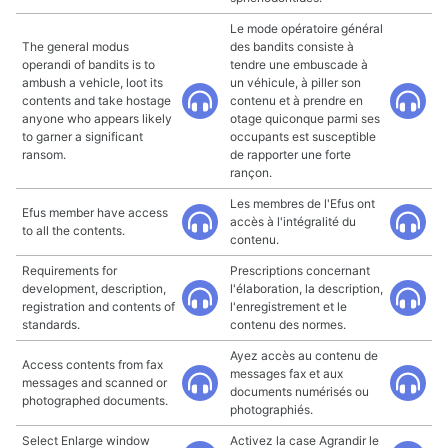
Le mode opératoire général
The general modus
des bandits consiste à
operandi of bandits is to
tendre une embuscade à
ambush a vehicle, loot its
un véhicule, à piller son
contents and take hostage
contenu et à prendre en
anyone who appears likely
otage quiconque parmi ses
to garner a significant
occupants est susceptible
ransom.
de rapporter une forte
rançon.
Les membres de l'Efus ont
Efus member have access
accès à l'intégralité du
to all the contents.
contenu.
Requirements for
Prescriptions concernant
development, description,
l'élaboration, la description,
registration and contents of
l'enregistrement et le
standards.
contenu des normes.
Ayez accès au contenu de
Access contents from fax
messages fax et aux
messages and scanned or
documents numérisés ou
photographed documents.
photographiés.
Select Enlarge window
Activez la case Agrandir le