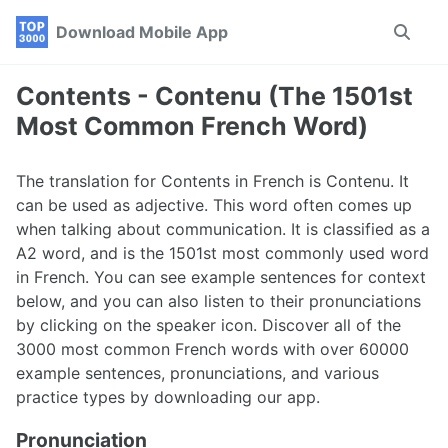
Skip
Skip
Skip
Download Mobile App
Toggle
to
to
to
search
primary
content
footer
navigation
Contents - Contenu (The 1501st
Most Common French Word)
The translation for Contents in French is Contenu. It
can be used as adjective. This word often comes up
when talking about communication. It is classified as a
A2 word, and is the 1501st most commonly used word
in French. You can see example sentences for context
below, and you can also listen to their pronunciations
by clicking on the speaker icon. Discover all of the
3000 most common French words with over 60000
example sentences, pronunciations, and various
practice types by downloading our app.
Pronunciation