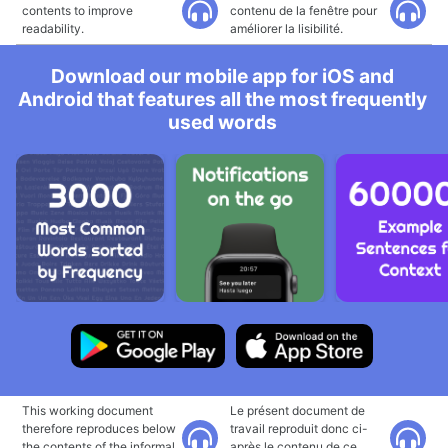
contents to improve
contenu de la fenêtre pour
readability.
améliorer la lisibilité.
Download our mobile app for iOS and
Android that features all the most frequently
used words
This working document
Le présent document de
therefore reproduces below
travail reproduit donc ci-
the contents of the informal
après le contenu de ce