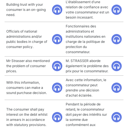
L'établissement d'une
Building trust with your
relation de confiance avec
consumer is an on-going
votre consommateur est un
need.
besoin incessant.
Fonctionnaires des
Officials of national
administrations et
administrations and/or
institutions nationales en
public bodies in charge of
charge de la politique de
consumer policy.
protection du
consommateur.
Mr Strasser also mentioned
M. STRASSER aborde
the problem of consumer
également le problème des
prices.
prix pour le consommateur.
Avec cette information, le
With this information,
consommateur peut
consumers can make a
prendre une décision
sound purchase decision.
d'achat éclairée.
Pendant la période de
The consumer shall pay
retard, le consommateur
interest on the debt whilst
doit payer des intérêts sur
in arrears in accordance
la somme due
with statutory provisions.
conformément aux