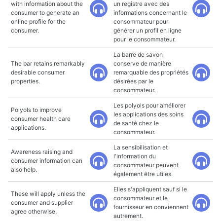
with information about the
un registre avec des
consumer to generate an
informations concernant le
online profile for the
consommateur pour
consumer.
générer un profil en ligne
pour le consommateur.
La barre de savon
The bar retains remarkably
conserve de manière
desirable consumer
remarquable des propriétés
properties.
désirées par le
consommateur.
Les polyols pour améliorer
Polyols to improve
les applications des soins
consumer health care
de santé chez le
applications.
consommateur.
La sensibilisation et
Awareness raising and
l'information du
consumer information can
consommateur peuvent
also help.
également être utiles.
Elles s'appliquent sauf si le
These will apply unless the
consommateur et le
consumer and supplier
fournisseur en conviennent
agree otherwise.
autrement.