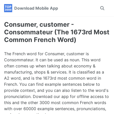
Skip
Skip
Skip
Download Mobile App
Toggle
to
to
to
search
primary
content
footer
navigation
Consumer, customer -
Consommateur (The 1673rd Most
Common French Word)
The French word for Consumer, customer is
Consommateur. It can be used as noun. This word
often comes up when talking about economy &
manufacturing, shops & services. It is classified as a
A2 word, and is the 1673rd most common word in
French. You can find example sentences below to
provide context, and you can also listen to the word's
pronunciation. Download our app for offline access to
this and the other 3000 most common French words
with over 60000 example sentences, pronunciations,