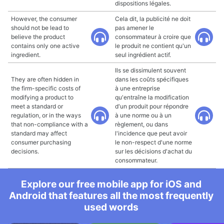
dispositions légales.
However, the consumer
Cela dit, la publicité ne doit
should not be lead to
pas amener le
believe the product
consommateur à croire que
contains only one active
le produit ne contient qu'un
ingredient.
seul ingrédient actif.
Ils se dissimulent souvent
They are often hidden in
dans les coûts spécifiques
the firm-specific costs of
à une entreprise
modifying a product to
qu'entraîne la modification
meet a standard or
d'un produit pour répondre
regulation, or in the ways
à une norme ou à un
that non-compliance with a
règlement, ou dans
standard may affect
l'incidence que peut avoir
consumer purchasing
le non-respect d'une norme
decisions.
sur les décisions d'achat du
consommateur.
Explore our free mobile app for iOS and
Android that features all the most frequently
used words