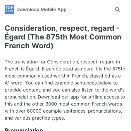
Skip
Skip
Skip
Download Mobile App
Toggle
to
to
to
search
primary
content
footer
navigation
Consideration, respect, regard -
Égard (The 875th Most Common
French Word)
The translation for Consideration, respect, regard in
French is Égard. It can be used as noun. It is the 875th
most commonly used word in French, classified as a
A1 word. You can find example sentences below to
provide context, and you can also listen to the word's
pronunciation. Download our app for offline access to
this and the other 3000 most common French words
with over 60000 example sentences, pronunciations,
and various practice types.
Pronunciation