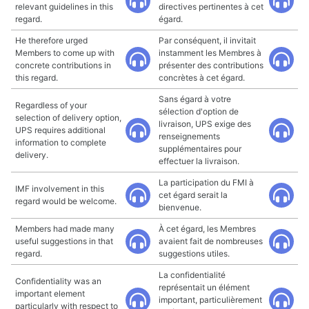
relevant guidelines in this
directives pertinentes à cet
regard.
égard.
He therefore urged
Par conséquent, il invitait
Members to come up with
instamment les Membres à
concrete contributions in
présenter des contributions
this regard.
concrètes à cet égard.
Sans égard à votre
Regardless of your
sélection d'option de
selection of delivery option,
livraison, UPS exige des
UPS requires additional
renseignements
information to complete
supplémentaires pour
delivery.
effectuer la livraison.
La participation du FMI à
IMF involvement in this
cet égard serait la
regard would be welcome.
bienvenue.
Members had made many
À cet égard, les Membres
useful suggestions in that
avaient fait de nombreuses
regard.
suggestions utiles.
La confidentialité
Confidentiality was an
représentait un élément
important element
important, particulièrement
particularly with respect to