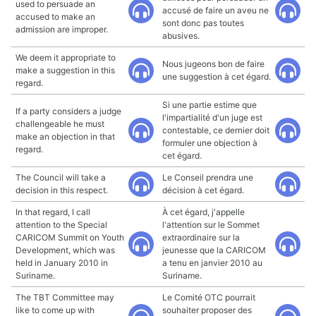
used to persuade an
accusé de faire un aveu ne
accused to make an
sont donc pas toutes
admission are improper.
abusives.
We deem it appropriate to
Nous jugeons bon de faire
make a suggestion in this
une suggestion à cet égard.
regard.
Si une partie estime que
If a party considers a judge
l'impartialité d'un juge est
challengeable he must
contestable, ce dernier doit
make an objection in that
formuler une objection à
regard.
cet égard.
The Council will take a
Le Conseil prendra une
decision in this respect.
décision à cet égard.
In that regard, I call
À cet égard, j'appelle
attention to the Special
l'attention sur le Sommet
CARICOM Summit on Youth
extraordinaire sur la
Development, which was
jeunesse que la CARICOM
held in January 2010 in
a tenu en janvier 2010 au
Suriname.
Suriname.
The TBT Committee may
Le Comité OTC pourrait
like to come up with
souhaiter proposer des