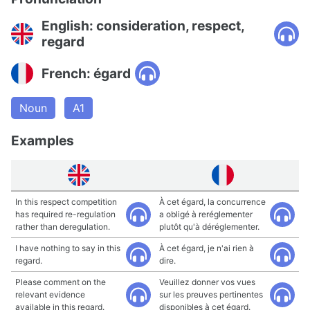
English: consideration, respect,
regard
French: égard
Noun
A1
Examples
In this respect competition
À cet égard, la concurrence
has required re-regulation
a obligé à reréglementer
rather than deregulation.
plutôt qu'à déréglementer.
I have nothing to say in this
À cet égard, je n'ai rien à
regard.
dire.
Please comment on the
Veuillez donner vos vues
relevant evidence
sur les preuves pertinentes
available in this regard.
disponibles à cet égard.