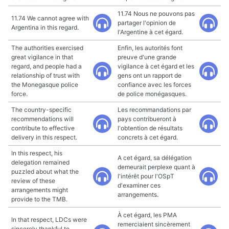
11.74 Nous ne pouvons pas
11.74 We cannot agree with
partager l'opinion de
Argentina in this regard.
l'Argentine à cet égard.
The authorities exercised
Enfin, les autorités font
great vigilance in that
preuve d'une grande
regard, and people had a
vigilance à cet égard et les
relationship of trust with
gens ont un rapport de
the Monegasque police
confiance avec les forces
force.
de police monégasques.
The country-specific
Les recommandations par
recommendations will
pays contribueront à
contribute to effective
l'obtention de résultats
delivery in this respect.
concrets à cet égard.
In this respect, his
A cet égard, sa délégation
delegation remained
demeurait perplexe quant à
puzzled about what the
l'intérêt pour l'OSpT
review of these
d'examiner ces
arrangements might
arrangements.
provide to the TMB.
À cet égard, les PMA
In that respect, LDCs were
remerciaient sincèrement
sincerely thankful to