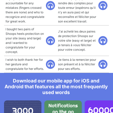
accountable for any
rendre des comptes pour
mistakes (fingers crossed
toute erreur (espérons qu'il
there are none) and who to
n'y en aura pas) et qui
recognize and congratulate
reconnaître et féliciter pour
for great work.
son excellent travail.
I bought two pairs of
J'ai acheté les deux paires
Shoops heels protection on
de protection Shoops sur
your site (easy and large)
votre site (easy et large) et
and I wanted to
je tenais à vous féliciter
congratulate for your
pour votre concept.
concept.
I wish to both thank her for
Je tiens à la remercier pour
her gesture and
son présent et à la féliciter
congratulate for her efforts.
pour ses efforts.
Download our mobile app for iOS and
Android that features all the most frequently
used words