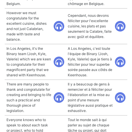
Belgium.
chômage en Belgique.
However we must
Cependant, nous devons
congratulate for the
féliciter pour l'excellente
excellent cuisine, dishes
cuisine, les plats et pas
and not just Calabrian,
seulement la Calabre, faite
made with taste and
avec goût et équilibre.
balance.
In Los Angeles, it's the
A Los Angeles, c'est toute
Binary team (Josh, Kyle,
l'équipe de Binary (Josh,
Valerie) which we are keen
Kyle, Valerie) que je tiens à
to congratulate for their
féliciter pour leur superbe
magnificent party that we
soirée passée aux côtés de
shared with Keenhouse.
Keenhouse.
There are many people to
Il y a beaucoup de gens à
thank and congratulate for
remercier et à féliciter pour
creating and bringing to life
l'élaboration et la mise au
such a practical and
point d'une mesure
thorough piece of
législative aussi pratique et
legislation.
exhaustive.
Everyone knows who to
Tout le monde sait à qui
speak to about each task
parler au sujet de chaque
or project, who to hold
tâche ou projet, qui doit