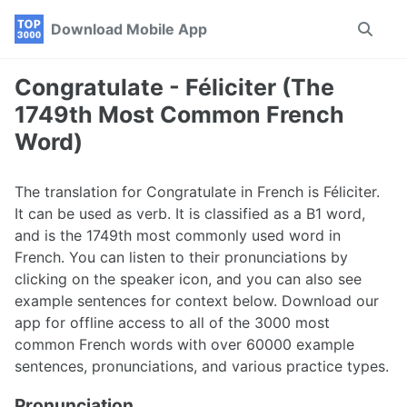
Skip
Skip
Skip
Download Mobile App
Toggle
to
to
to
search
primary
content
footer
navigation
Congratulate - Féliciter (The
1749th Most Common French
Word)
The translation for Congratulate in French is Féliciter.
It can be used as verb. It is classified as a B1 word,
and is the 1749th most commonly used word in
French. You can listen to their pronunciations by
clicking on the speaker icon, and you can also see
example sentences for context below. Download our
app for offline access to all of the 3000 most
common French words with over 60000 example
sentences, pronunciations, and various practice types.
Pronunciation