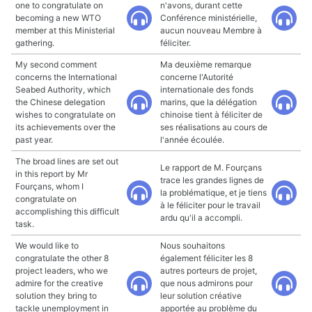
one to congratulate on
n'avons, durant cette
becoming a new WTO
Conférence ministérielle,
member at this Ministerial
aucun nouveau Membre à
gathering.
féliciter.
My second comment
Ma deuxième remarque
concerns the International
concerne l'Autorité
Seabed Authority, which
internationale des fonds
the Chinese delegation
marins, que la délégation
wishes to congratulate on
chinoise tient à féliciter de
its achievements over the
ses réalisations au cours de
past year.
l'année écoulée.
The broad lines are set out
Le rapport de M. Fourçans
in this report by Mr
trace les grandes lignes de
Fourçans, whom I
la problématique, et je tiens
congratulate on
à le féliciter pour le travail
accomplishing this difficult
ardu qu'il a accompli.
task.
We would like to
Nous souhaitons
congratulate the other 8
également féliciter les 8
project leaders, who we
autres porteurs de projet,
admire for the creative
que nous admirons pour
solution they bring to
leur solution créative
tackle unemployment in
apportée au problème du