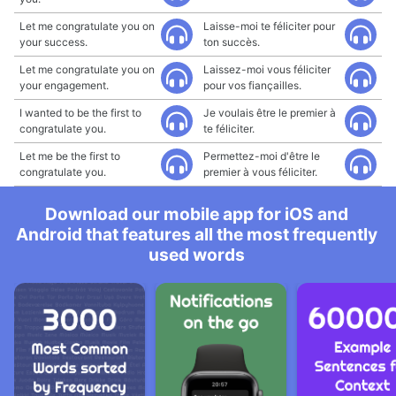
Let me congratulate you on
Laisse-moi te féliciter pour
your success.
ton succès.
Let me congratulate you on
Laissez-moi vous féliciter
your engagement.
pour vos fiançailles.
I wanted to be the first to
Je voulais être le premier à
congratulate you.
te féliciter.
Let me be the first to
Permettez-moi d'être le
congratulate you.
premier à vous féliciter.
Download our mobile app for iOS and
Android that features all the most frequently
used words