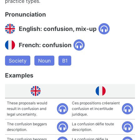
practice types.
Pronunciation
English: confusion, mix-up
French: confusion
Society
Noun
B1
Examples
These proposals would
Ces propositions créeraient
result in confusion and
confusion et incertitude
legal uncertainty.
juridique.
The confusion beggars
La confusion défie toute
description.
description.
The confusion beggars
La confusion défie la