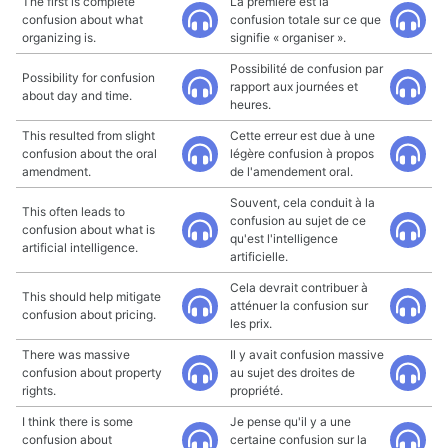
The first is complete
La première est la
confusion about what
confusion totale sur ce que
organizing is.
signifie « organiser ».
Possibilité de confusion par
Possibility for confusion
rapport aux journées et
about day and time.
heures.
This resulted from slight
Cette erreur est due à une
confusion about the oral
légère confusion à propos
amendment.
de l'amendement oral.
Souvent, cela conduit à la
This often leads to
confusion au sujet de ce
confusion about what is
qu'est l'intelligence
artificial intelligence.
artificielle.
Cela devrait contribuer à
This should help mitigate
atténuer la confusion sur
confusion about pricing.
les prix.
There was massive
Il y avait confusion massive
confusion about property
au sujet des droites de
rights.
propriété.
I think there is some
Je pense qu'il y a une
confusion about
certaine confusion sur la