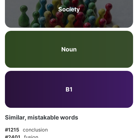
Society
Noun
B1
Similar, mistakable words
#1215
conclusion
#2401
fusion