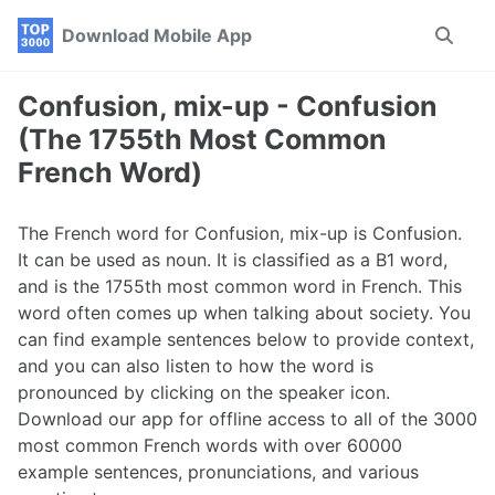
Skip
Skip
Skip
Download Mobile App
Toggle
to
to
to
search
primary
content
footer
navigation
Confusion, mix-up - Confusion
(The 1755th Most Common
French Word)
The French word for Confusion, mix-up is Confusion.
It can be used as noun. It is classified as a B1 word,
and is the 1755th most common word in French. This
word often comes up when talking about society. You
can find example sentences below to provide context,
and you can also listen to how the word is
pronounced by clicking on the speaker icon.
Download our app for offline access to all of the 3000
most common French words with over 60000
example sentences, pronunciations, and various