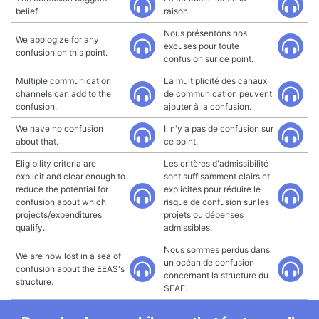
belief.
raison.
Nous présentons nos
We apologize for any
excuses pour toute
confusion on this point.
confusion sur ce point.
Multiple communication
La multiplicité des canaux
channels can add to the
de communication peuvent
confusion.
ajouter à la confusion.
We have no confusion
Il n'y a pas de confusion sur
about that.
ce point.
Eligibility criteria are
Les critères d'admissibilité
explicit and clear enough to
sont suffisamment clairs et
reduce the potential for
explicites pour réduire le
confusion about which
risque de confusion sur les
projects/expenditures
projets ou dépenses
qualify.
admissibles.
Nous sommes perdus dans
We are now lost in a sea of
un océan de confusion
confusion about the EEAS's
concernant la structure du
structure.
SEAE.