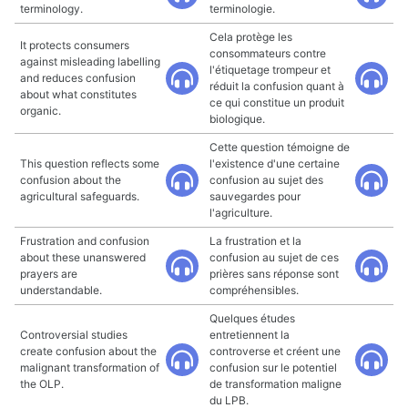
terminology.
terminologie.
Cela protège les
It protects consumers
consommateurs contre
against misleading labelling
l'étiquetage trompeur et
and reduces confusion
réduit la confusion quant à
about what constitutes
ce qui constitue un produit
organic.
biologique.
Cette question témoigne de
This question reflects some
l'existence d'une certaine
confusion about the
confusion au sujet des
agricultural safeguards.
sauvegardes pour
l'agriculture.
Frustration and confusion
La frustration et la
about these unanswered
confusion au sujet de ces
prayers are
prières sans réponse sont
understandable.
compréhensibles.
Quelques études
Controversial studies
entretiennent la
create confusion about the
controverse et créent une
malignant transformation of
confusion sur le potentiel
the OLP.
de transformation maligne
du LPB.