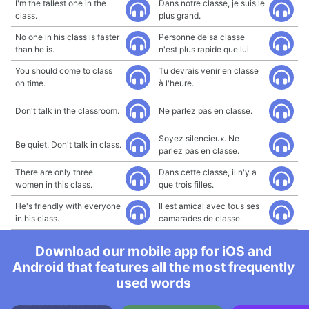
I'm the tallest one in the
Dans notre classe, je suis le
class.
plus grand.
No one in his class is faster
Personne de sa classe
than he is.
n'est plus rapide que lui.
You should come to class
Tu devrais venir en classe
on time.
à l'heure.
Don't talk in the classroom.
Ne parlez pas en classe.
Soyez silencieux. Ne
Be quiet. Don't talk in class.
parlez pas en classe.
There are only three
Dans cette classe, il n'y a
women in this class.
que trois filles.
He's friendly with everyone
Il est amical avec tous ses
in his class.
camarades de classe.
Download our mobile app for iOS and
Android that features all the most frequently
used words