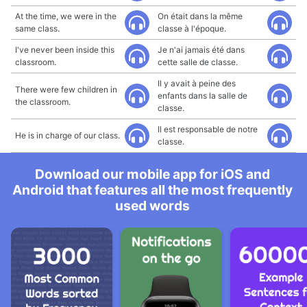
At the time, we were in the
On était dans la même
same class.
classe à l'époque.
I've never been inside this
Je n'ai jamais été dans
classroom.
cette salle de classe.
Il y avait à peine des
There were few children in
enfants dans la salle de
the classroom.
classe.
Il est responsable de notre
He is in charge of our class.
classe.
Download our mobile app for iOS and
Android that features all the most frequently
used words