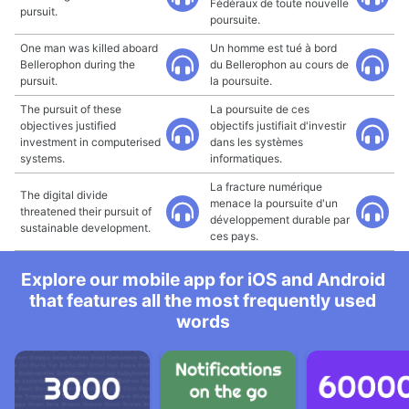
Fédéraux de toute nouvelle
pursuit.
poursuite.
One man was killed aboard
Un homme est tué à bord
Bellerophon during the
du Bellerophon au cours de
pursuit.
la poursuite.
The pursuit of these
La poursuite de ces
objectives justified
objectifs justifiait d'investir
investment in computerised
dans les systèmes
systems.
informatiques.
La fracture numérique
The digital divide
menace la poursuite d'un
threatened their pursuit of
développement durable par
sustainable development.
ces pays.
Explore our mobile app for iOS and Android
that features all the most frequently used
words