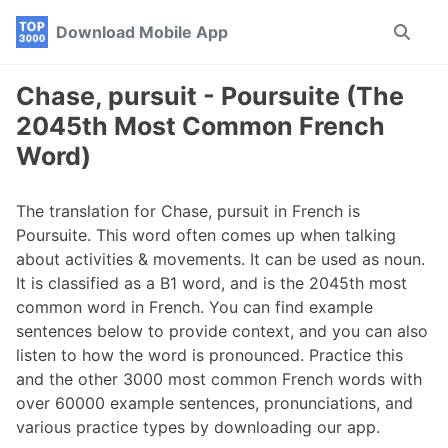
Skip
Skip
Skip
Download Mobile App
Toggle
to
to
to
search
primary
content
footer
navigation
Chase, pursuit - Poursuite (The
2045th Most Common French
Word)
The translation for Chase, pursuit in French is
Poursuite. This word often comes up when talking
about activities & movements. It can be used as noun.
It is classified as a B1 word, and is the 2045th most
common word in French. You can find example
sentences below to provide context, and you can also
listen to how the word is pronounced. Practice this
and the other 3000 most common French words with
over 60000 example sentences, pronunciations, and
various practice types by downloading our app.