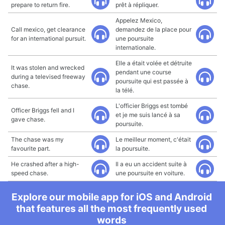
prepare to return fire.
prêt à répliquer.
Appelez Mexico,
Call mexico, get clearance
demandez de la place pour
for an international pursuit.
une poursuite
internationale.
Elle a était volée et détruite
It was stolen and wrecked
pendant une course
during a televised freeway
poursuite qui est passée à
chase.
la télé.
L'officier Briggs est tombé
Officer Briggs fell and I
et je me suis lancé à sa
gave chase.
poursuite.
The chase was my
Le meilleur moment, c'était
favourite part.
la poursuite.
He crashed after a high-
Il a eu un accident suite à
speed chase.
une poursuite en voiture.
Explore our mobile app for iOS and Android
that features all the most frequently used
words