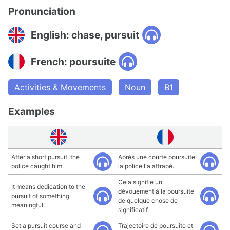
Pronunciation
English: chase, pursuit
French: poursuite
Activities & Movements
Noun
B1
Examples
After a short pursuit, the
Après une courte poursuite,
police caught him.
la police l'a attrapé.
Cela signifie un
It means dedication to the
dévouement à la poursuite
pursuit of something
de quelque chose de
meaningful.
significatif.
Set a pursuit course and
Trajectoire de poursuite et