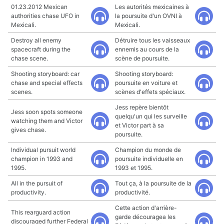
01.23.2012 Mexican
Les autorités mexicaines à
authorities chase UFO in
la poursuite d'un OVNI à
Mexicali.
Mexicali.
Destroy all enemy
Détruire tous les vaisseaux
spacecraft during the
ennemis au cours de la
chase scene.
scène de poursuite.
Shooting storyboard: car
Shooting storyboard:
chase and special effects
poursuite en voiture et
scenes.
scènes d'effets spéciaux.
Jess repère bientôt
Jess soon spots someone
quelqu'un qui les surveille
watching them and Victor
et Victor part à sa
gives chase.
poursuite.
Individual pursuit world
Champion du monde de
champion in 1993 and
poursuite individuelle en
1995.
1993 et 1995.
All in the pursuit of
Tout ça, à la poursuite de la
productivity.
productivité.
Cette action d'arrière-
This rearguard action
garde découragea les
discouraged further Federal