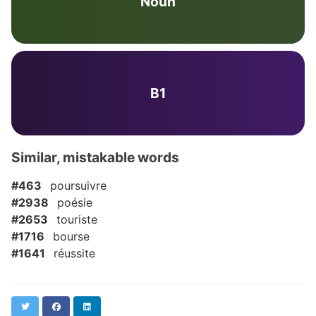
Noun
B1
Similar, mistakable words
#463
poursuivre
#2938
poésie
#2653
touriste
#1716
bourse
#1641
réussite
Twitter
Facebook
LinkedIn