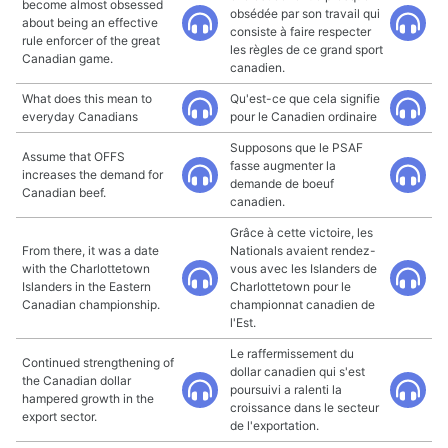
become almost obsessed
obsédée par son travail qui
about being an effective
consiste à faire respecter
rule enforcer of the great
les règles de ce grand sport
Canadian game.
canadien.
What does this mean to
Qu'est-ce que cela signifie
everyday Canadians
pour le Canadien ordinaire
Supposons que le PSAF
Assume that OFFS
fasse augmenter la
increases the demand for
demande de boeuf
Canadian beef.
canadien.
Grâce à cette victoire, les
From there, it was a date
Nationals avaient rendez-
with the Charlottetown
vous avec les Islanders de
Islanders in the Eastern
Charlottetown pour le
Canadian championship.
championnat canadien de
l'Est.
Le raffermissement du
Continued strengthening of
dollar canadien qui s'est
the Canadian dollar
poursuivi a ralenti la
hampered growth in the
croissance dans le secteur
export sector.
de l'exportation.