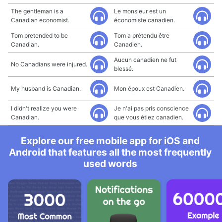
The gentleman is a
Le monsieur est un
Canadian economist.
économiste canadien.
Tom pretended to be
Tom a prétendu être
Canadian.
Canadien.
Aucun canadien ne fut
No Canadians were injured.
blessé.
My husband is Canadian.
Mon époux est Canadien.
I didn't realize you were
Je n'ai pas pris conscience
Canadian.
que vous étiez canadien.
Explore our free mobile app for iOS and
Android that features all the most frequently
used words