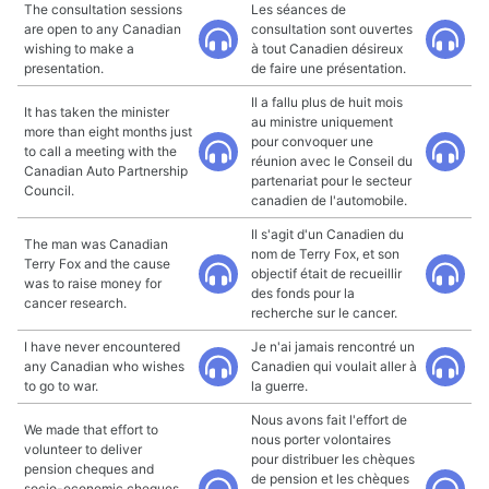
The consultation sessions
Les séances de
are open to any Canadian
consultation sont ouvertes
wishing to make a
à tout Canadien désireux
presentation.
de faire une présentation.
Il a fallu plus de huit mois
It has taken the minister
au ministre uniquement
more than eight months just
pour convoquer une
to call a meeting with the
réunion avec le Conseil du
Canadian Auto Partnership
partenariat pour le secteur
Council.
canadien de l'automobile.
Il s'agit d'un Canadien du
The man was Canadian
nom de Terry Fox, et son
Terry Fox and the cause
objectif était de recueillir
was to raise money for
des fonds pour la
cancer research.
recherche sur le cancer.
I have never encountered
Je n'ai jamais rencontré un
any Canadian who wishes
Canadien qui voulait aller à
to go to war.
la guerre.
Nous avons fait l'effort de
We made that effort to
nous porter volontaires
volunteer to deliver
pour distribuer les chèques
pension cheques and
de pension et les chèques
socio-economic cheques