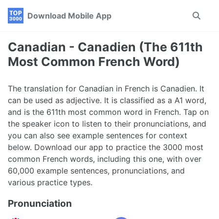
Skip
Skip
Skip
Download Mobile App
Toggle
to
to
to
search
primary
content
footer
navigation
Canadian - Canadien (The 611th
Most Common French Word)
The translation for Canadian in French is Canadien. It
can be used as adjective. It is classified as a A1 word,
and is the 611th most common word in French. Tap on
the speaker icon to listen to their pronunciations, and
you can also see example sentences for context
below. Download our app to practice the 3000 most
common French words, including this one, with over
60,000 example sentences, pronunciations, and
various practice types.
Pronunciation