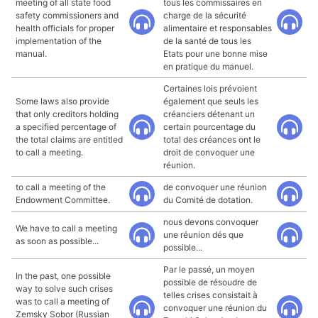
meeting of all state food
tous les commissaires en
safety commissioners and
charge de la sécurité
health officials for proper
alimentaire et responsables
implementation of the
de la santé de tous les
manual.
Etats pour une bonne mise
en pratique du manuel.
Certaines lois prévoient
Some laws also provide
également que seuls les
that only creditors holding
créanciers détenant un
a specified percentage of
certain pourcentage du
the total claims are entitled
total des créances ont le
to call a meeting.
droit de convoquer une
réunion.
to call a meeting of the
de convoquer une réunion
Endowment Committee.
du Comité de dotation.
nous devons convoquer
We have to call a meeting
une réunion dés que
as soon as possible...
possible...
Par le passé, un moyen
In the past, one possible
possible de résoudre de
way to solve such crises
telles crises consistait à
was to call a meeting of
convoquer une réunion du
Zemsky Sobor (Russian