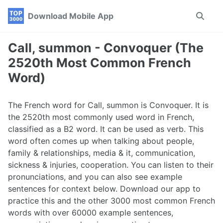
Skip
Skip
Skip
Download Mobile App
Toggle
to
to
to
search
primary
content
footer
navigation
Call, summon - Convoquer (The
2520th Most Common French
Word)
The French word for Call, summon is Convoquer. It is
the 2520th most commonly used word in French,
classified as a B2 word. It can be used as verb. This
word often comes up when talking about people,
family & relationships, media & it, communication,
sickness & injuries, cooperation. You can listen to their
pronunciations, and you can also see example
sentences for context below. Download our app to
practice this and the other 3000 most common French
words with over 60000 example sentences,