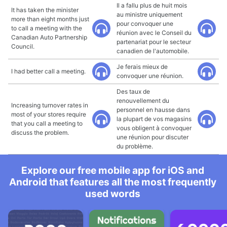
Il a fallu plus de huit mois
It has taken the minister
au ministre uniquement
more than eight months just
pour convoquer une
to call a meeting with the
réunion avec le Conseil du
Canadian Auto Partnership
partenariat pour le secteur
Council.
canadien de l'automobile.
Je ferais mieux de
I had better call a meeting.
convoquer une réunion.
Des taux de
renouvellement du
Increasing turnover rates in
personnel en hausse dans
most of your stores require
la plupart de vos magasins
that you call a meeting to
vous obligent à convoquer
discuss the problem.
une réunion pour discuter
du problème.
Explore our free mobile app for iOS and
Android that features all the most frequently
used words