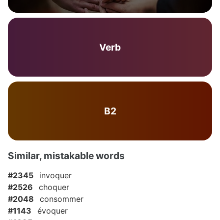
Verb
B2
Similar, mistakable words
#2345
invoquer
#2526
choquer
#2048
consommer
#1143
évoquer