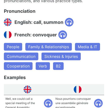
pronunciations, and various practice types.
Pronunciation
English: call, summon
French: convoquer
People
Family & Relationships
Media & IT
Communication
Sickness & Injuries
Cooperation
Verb
B2
Examples
Well, we could call a
Nous pourrions convoquer
special meeting of the
une assemblée générale
General Assembly.
exceptionnelle.