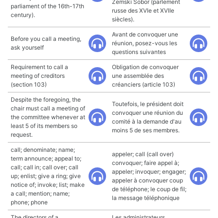
Zemski Sobor (parlement
parliament of the 16th-17th
russe des XVIe et XVIIe
century).
siècles).
Avant de convoquer une
Before you call a meeting,
réunion, posez-vous les
ask yourself
questions suivantes
Requirement to call a
Obligation de convoquer
meeting of creditors
une assemblée des
(section 103)
créanciers (article 103)
Despite the foregoing, the
Toutefois, le président doit
chair must call a meeting of
convoquer une réunion du
the committee whenever at
comité à la demande d'au
least 5 of its members so
moins 5 de ses membres.
request.
call; denominate; name;
appeler; call (call over)
term announce; appeal to;
convoquer; faire appel à;
call; call in; call over; call
appeler; invoquer; engager;
up; enlist; give a ring; give
appeler à convoquer coup
notice of; invoke; list; make
de téléphone; le coup de fil;
a call; mention; name;
la message téléphonique
phone; phone
The directors of a
Les administrateurs