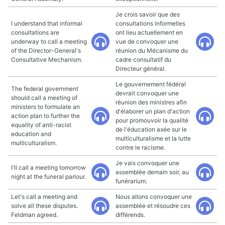
Je crois savoir que des
I understand that informal
consultations informelles
consultations are
ont lieu actuellement en
underway to call a meeting
vue de convoquer une
of the Director-General's
réunion du Mécanisme du
Consultative Mechanism.
cadre consultatif du
Directeur général.
Le gouvernement fédéral
The federal government
devrait convoquer une
should call a meeting of
réunion des ministres afin
ministers to formulate an
d'élaborer un plan d'action
action plan to further the
pour promouvoir la qualité
equality of anti-racist
de l'éducation axée sur le
education and
multiculturalisme et la lutte
multiculturalism.
contre le racisme.
Je vais convoquer une
I'll call a meeting tomorrow
assemblée demain soir, au
night at the funeral parlour.
funérarium.
Let's call a meeting and
Nous allons convoquer une
solve all these disputes.
assemblée et résoudre ces
Feldman agreed.
différends.