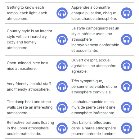
Getting to know each
Apprendre à connaître
tempo, each light, each
chaque pulsation, chaque
atmosphere.
lueur, chaque atmosphère.
Le style campagnard est un
Country style is an interior
style intérieur avec une
style with an incredibly
atmosphère
cozy and homely
incroyablement confortable
atmosphere.
et accueillante.
Ouvert d'esprit, accueil
Open-minded, nice host,
agréable, une atmosphère
nice atmosphere.
agréable.
Très sympathique,
Very friendly, helpful staff
personnel serviable et une
and friendly atmosphere.
atmosphère conviviale.
The damp heat and stone
La chaleur humide et les
walls create an interesting
murs de pierre créent une
atmosphere.
atmosphère intéressante.
Reflective balloons floating
Des ballons réflecteurs
in the upper atmosphere
dans la haute atmosphère
could create shade.
peuvent créer de l'ombre.