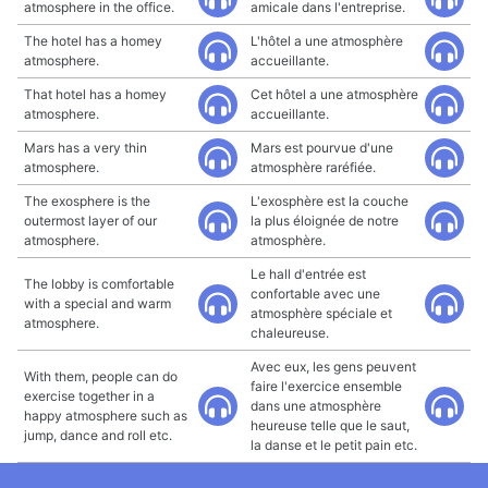
atmosphere in the office.
amicale dans l'entreprise.
The hotel has a homey
L'hôtel a une atmosphère
atmosphere.
accueillante.
That hotel has a homey
Cet hôtel a une atmosphère
atmosphere.
accueillante.
Mars has a very thin
Mars est pourvue d'une
atmosphere.
atmosphère raréfiée.
The exosphere is the
L'exosphère est la couche
outermost layer of our
la plus éloignée de notre
atmosphere.
atmosphère.
Le hall d'entrée est
The lobby is comfortable
confortable avec une
with a special and warm
atmosphère spéciale et
atmosphere.
chaleureuse.
Avec eux, les gens peuvent
With them, people can do
faire l'exercice ensemble
exercise together in a
dans une atmosphère
happy atmosphere such as
heureuse telle que le saut,
jump, dance and roll etc.
la danse et le petit pain etc.