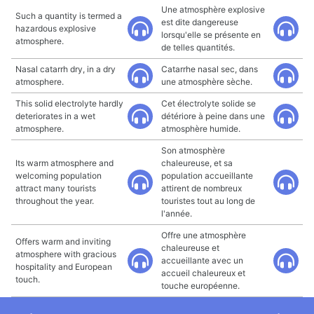
Une atmosphère explosive
Such a quantity is termed a
est dite dangereuse
hazardous explosive
lorsqu'elle se présente en
atmosphere.
de telles quantités.
Nasal catarrh dry, in a dry
Catarrhe nasal sec, dans
atmosphere.
une atmosphère sèche.
This solid electrolyte hardly
Cet électrolyte solide se
deteriorates in a wet
détériore à peine dans une
atmosphere.
atmosphère humide.
Son atmosphère
Its warm atmosphere and
chaleureuse, et sa
welcoming population
population accueillante
attract many tourists
attirent de nombreux
throughout the year.
touristes tout au long de
l'année.
Offre une atmosphère
Offers warm and inviting
chaleureuse et
atmosphere with gracious
accueillante avec un
hospitality and European
accueil chaleureux et
touch.
touche européenne.