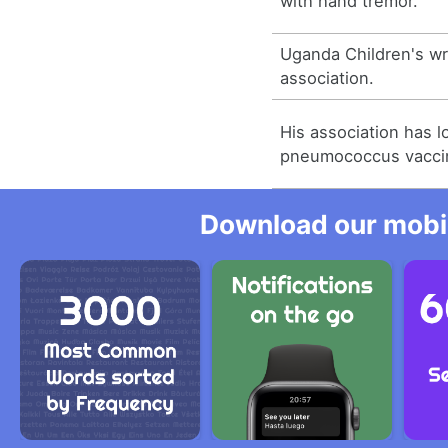
with hand tremor.
Uganda Children's wri
association.
His association has 
pneumococcus vacci
Download our mobil