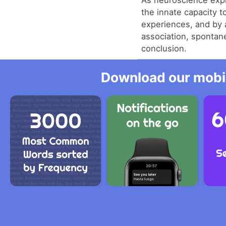
As neuroscience expl
the innate capacity t
experiences, and by 
association, spontan
conclusion.
Download our mobil