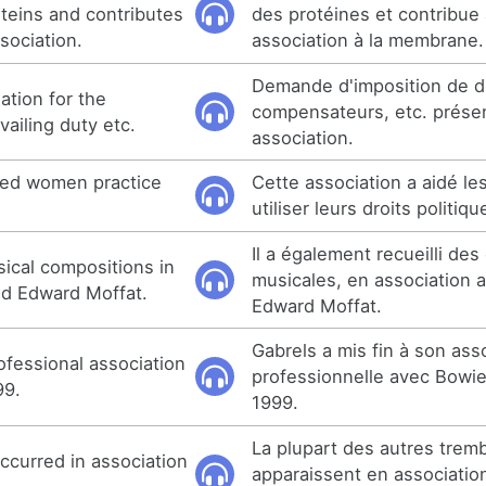
oteins and contributes
des protéines et contribue 
sociation.
association à la membrane.
Demande d'imposition de d
ation for the
compensateurs, etc. prése
vailing duty etc.
association.
ped women practice
Cette association a aidé l
utiliser leurs droits politiqu
Il a également recueilli de
sical compositions in
musicales, en association 
red Edward Moffat.
Edward Moffat.
Gabrels a mis fin à son ass
ofessional association
professionnelle avec Bowie 
99.
1999.
La plupart des autres trem
ccurred in association
apparaissent en associatio