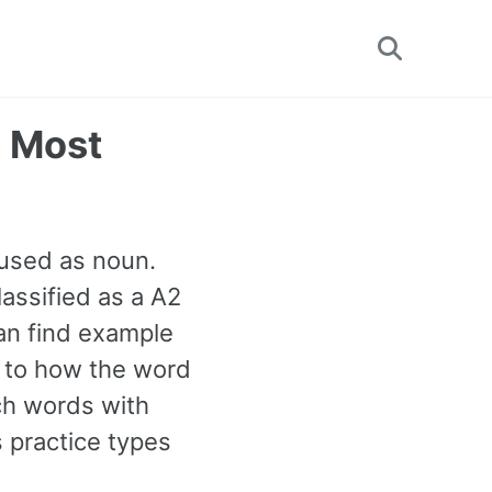
Toggle
search
h Most
 used as noun.
lassified as a A2
an find example
n to how the word
ch words with
 practice types