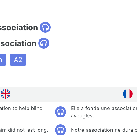
n
ssociation
ssociation
n
A2
tion to help blind
Elle a fondé une associatio
aveugles.
im did not last long.
Notre association ne dura 