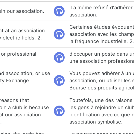
Il a même refusé d'adhérer
in our association.
association.
Certaines études évoquen
t at an association
association avec les champ
electric fields. 2.
la fréquence industrielle. 2
 or professional
d'occuper un poste dans u
une association profession
nd association, or use
Vous pouvez adhérer à un c
ity Exchange
association, ou utiliser les
Bourse des produits agrico
reasons that
Toutefois, une des raisons
in a club is because
les gens à rejoindre un club
at our association
identification avec ce que 
.
association symbolise.