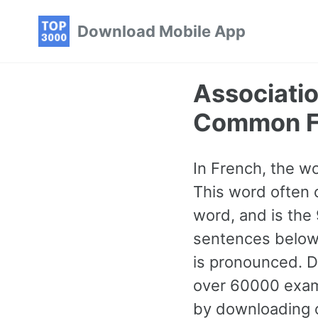
Skip
Skip
Skip
Download Mobile App
to
to
to
primary
content
footer
navigation
Associatio
Common F
In French, the wo
This word often c
word, and is th
sentences below 
is pronounced. 
over 60000 examp
by downloading 