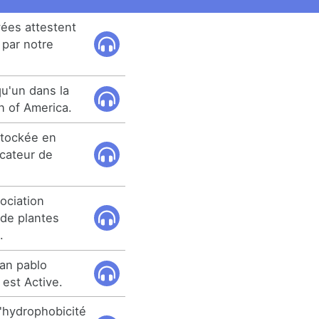
vées attestent
 par notre
u'un dans la
n of America.
stockée en
icateur de
ociation
 de plantes
.
san pablo
est Active.
l'hydrophobicité