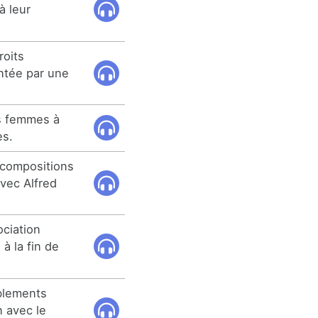
à leur
roits
ntée par une
es femmes à
es.
s compositions
avec Alfred
ociation
à la fin de
blements
n avec le