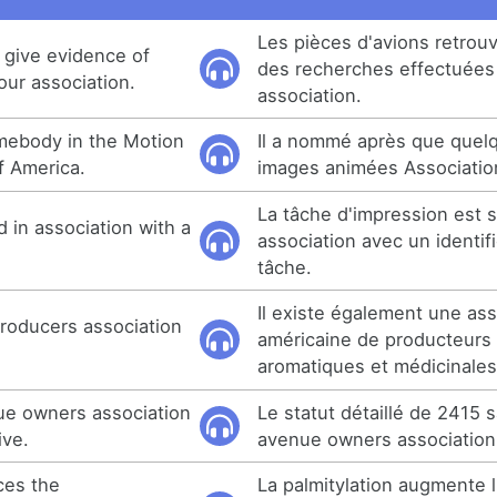
Les pièces d'avions retrou
d give evidence of
des recherches effectuées
ur association.
association.
mebody in the Motion
Il a nommé après que quelq
f America.
images animées Associatio
La tâche d'impression est 
d in association with a
association avec un identif
tâche.
Il existe également une ass
roducers association
américaine de producteurs
aromatiques et médicinales
ue owners association
Le statut détaillé de 2415 
ive.
avenue owners association 
ces the
La palmitylation augmente 