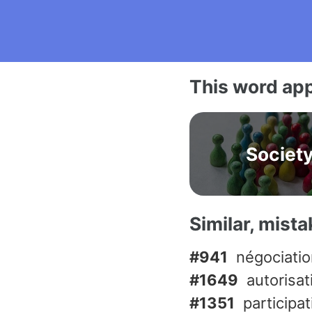
This word app
Societ
Similar, mist
#941
négociati
#1649
autorisat
#1351
participat