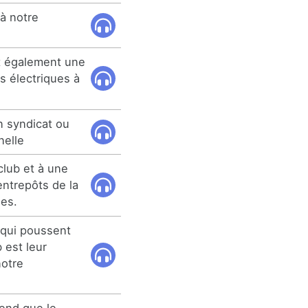
 à notre
t également une
s électriques à
.
n syndicat ou
nelle
lub et à une
 entrepôts de la
les.
 qui poussent
 est leur
notre