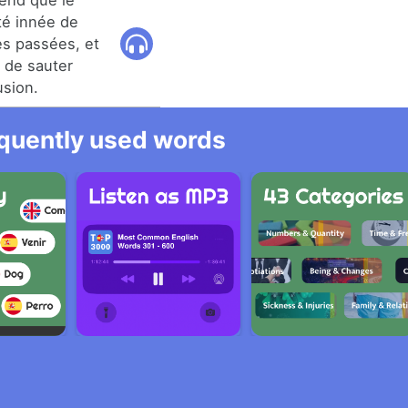
end que le
té innée de
es passées, et
, de sauter
sion.
equently used words