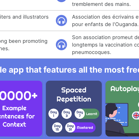
tremblement des mains.
ters and illustrators
Association des écrivains et
pour enfants de l'Ouganda.
Son association promeut d
long been promoting
longtemps la vaccination co
nes.
pneumocoques.
e app that features all the most fr