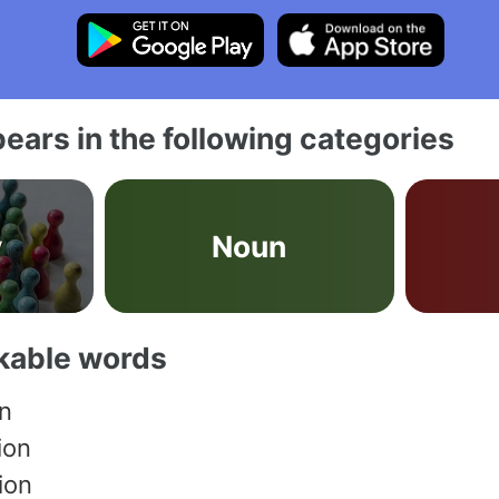
ears in the following categories
y
Noun
akable words
on
ion
ion