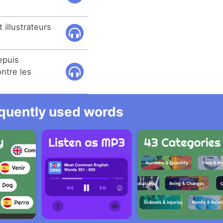
 illustrateurs
epuis
ntre les
equently used words