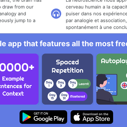
ains, the brain has
La neuroscience nous appr
o draw from our
cerveau humain a la capaci
analogy and
puiser dans nos expérienc
eously jump to a
par analogie et association
spontanément à une conclu
e app that features all the most fr