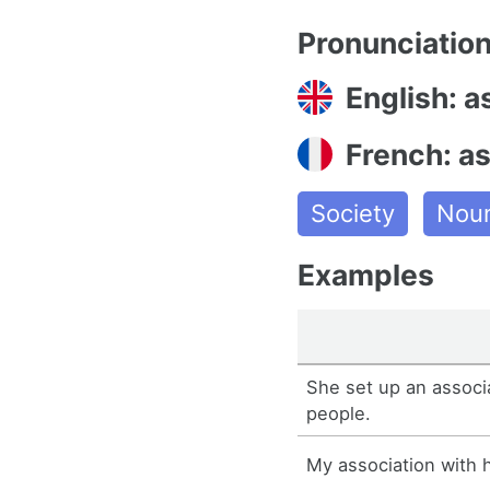
Pronunciatio
English: a
French: a
Society
Nou
Examples
She set up an associa
people.
My association with h