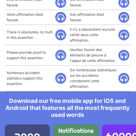
fausse.
fausse.
Votre affirmation était
Son affirmation était
fausse.
fausse.
Il n'y a absolument aucune
There is absolutely no truth
vérité dans cette
in this assertion.
affirmation.
Veuillez fournir des
Please provide proof to
éléments de preuve à
support this assertion.
l'appui de cette affirmation.
De nombreuses statistiques
Numerous accident
sur les accidents
statistics support this
corroborent cette
assertion.
affirmation.
Download our free mobile app for iOS and
Android that features all the most frequently
used words