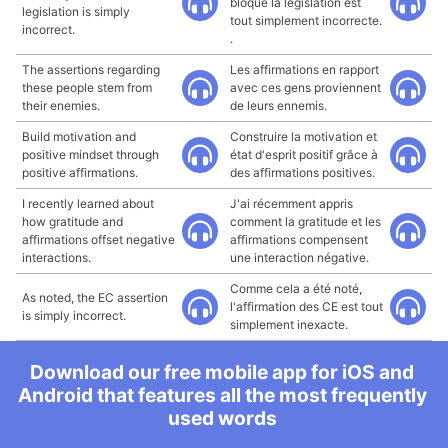
bloqué la législation est
legislation is simply
tout simplement incorrecte.
incorrect.
.
The assertions regarding
Les affirmations en rapport
these people stem from
avec ces gens proviennent
their enemies.
de leurs ennemis.
Build motivation and
Construire la motivation et
positive mindset through
état d'esprit positif grâce à
positive affirmations.
des affirmations positives.
I recently learned about
J'ai récemment appris
how gratitude and
comment la gratitude et les
affirmations offset negative
affirmations compensent
interactions.
une interaction négative.
Comme cela a été noté,
As noted, the EC assertion
l'affirmation des CE est tout
is simply incorrect.
simplement inexacte.
Download our free mobile app for iOS and
Android that features all the most frequently
used words