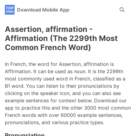
Skip
Skip
Skip
Download Mobile App
Toggle
to
to
to
search
primary
content
footer
navigation
Assertion, affirmation -
Affirmation (The 2299th Most
Common French Word)
In French, the word for Assertion, affirmation is
Affirmation. It can be used as noun. It is the 2299th
most commonly used word in French, classified as a
B1 word. You can listen to their pronunciations by
clicking on the speaker icon, and you can also see
example sentences for context below. Download our
app to practice this and the other 3000 most common
French words with over 60000 example sentences,
pronunciations, and various practice types.
Pronunciation