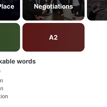
Place
Negotiations
A2
akable words
f
on
on
ion