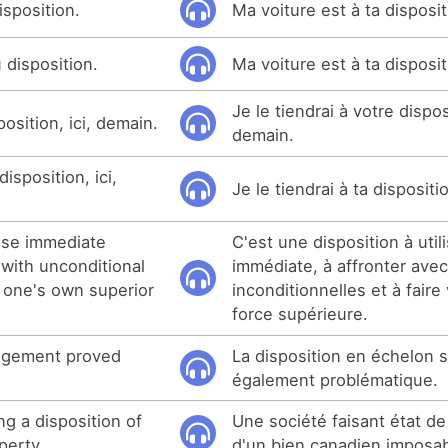
isposition.
Ma voiture est à ta disposit
 disposition.
Ma voiture est à ta disposit
Je le tiendrai à votre disposi
position, ici, demain.
demain.
disposition, ici,
Je le tiendrai à ta dispositi
 use immediate
C'est une disposition à util
 with unconditional
immédiate, à affronter ave
 one's own superior
inconditionnelles et à faire
force supérieure.
ngement proved
La disposition en échelon s
également problématique.
ng a disposition of
Une société faisant état de 
perty.
d'un bien canadien imposab