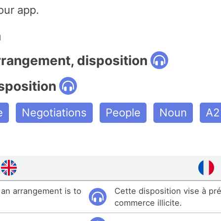
our app.
n
rrangement, disposition
sposition
e
Negotiations
People
Noun
A2
an arrangement is to
Cette disposition vise à pré
commerce illicite.