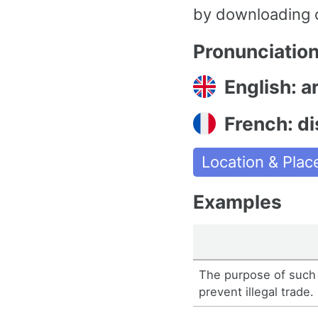
by downloading 
Pronunciatio
English: a
French: di
Location & Plac
Examples
The purpose of such 
prevent illegal trade.