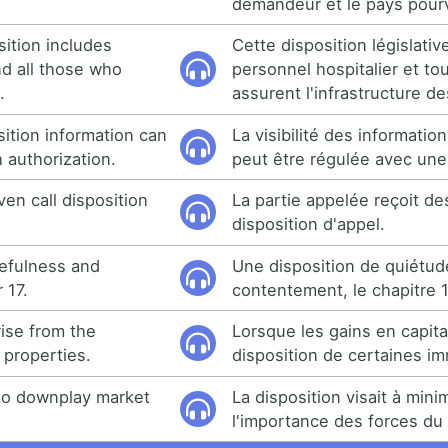
demandeur et le pays pour
sition includes
Cette disposition législative
nd all those who
personnel hospitalier et to
.
assurent l'infrastructure de
osition information can
La visibilité des informatio
 authorization.
peut être régulée avec une 
ven call disposition
La partie appelée reçoit de
disposition d'appel.
cefulness and
Une disposition de quiétud
 17.
contentement, le chapitre 1
rise from the
Lorsque les gains en capital
 properties.
disposition de certaines im
to downplay market
La disposition visait à mini
l'importance des forces du