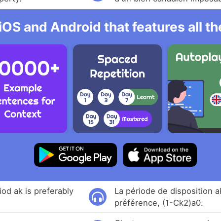
iOS and Android that features all t
od ak is preferably
La période de disposition a
préférence, (1-Ck2)a0.