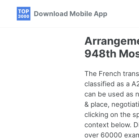
Skip
Skip
Skip
Download Mobile App
to
to
to
primary
content
footer
navigation
Arrangemen
948th Mo
The French transl
classified as a 
can be used as n
& place, negotiat
clicking on the 
context below. D
over 60000 examp