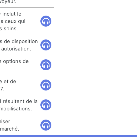
voyeur.
 inclut le
us ceux qui
s soins.
ns de disposition
autorisation.
s options de
e et de
7.
 résultent de la
mobilisations.
miser
 marché.