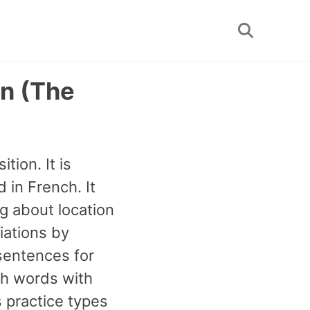
Toggle
search
on (The
tion. It is
 in French. It
g about location
iations by
sentences for
ch words with
 practice types