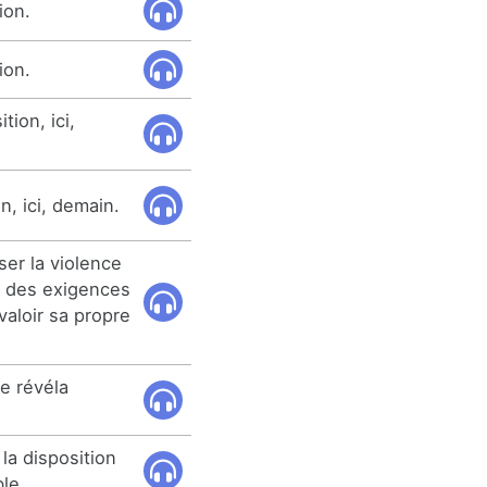
ion.
ion.
tion, ici,
on, ici, demain.
iser la violence
c des exigences
 valoir sa propre
e révéla
la disposition
le.