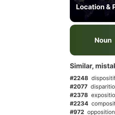
Location & 
Noun
Similar, mist
#2248
dispositi
#2077
dispariti
#2378
expositi
#2234
composit
#972
opposition