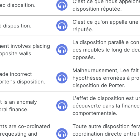
C'est ce que nous appelon
ed disposition.
disposition réputée.
C'est ce qu'on appelle une 
 disposition.
réputée.
La disposition parallèle con
ment involves placing
des meubles le long de de
pposite walls.
opposés.
Malheureusement, Lee fait
ade incorrect
hypothèses erronées à pro
rter's disposition.
disposition de Porter.
L'effet de disposition est 
t is an anomaly
découverte dans la finance
ral finance.
comportementale.
nts are co-ordinated
Toute autre disposition fera
 requesting and
coordination directe entre 