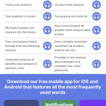
I want your analysis.
Je veux votre analyse.
Your analysis is correct.
Ton analyse est correcte.
Nous avons essayé de
We tried to project our
projeter notre analyse dans
analysis into the future.
le futur.
Two conclusions clearly
Deux constats ressortent
emerge from the following
clairement de la brève
analysis.
analyse qui suit.
Procéder à une analyse
Undertake analysis of
des avantages et la
benefits and compare to
comparer aux coûts
relevant costs.
pertinents.
Download our free mobile app for iOS and
Android that features all the most frequently
used words