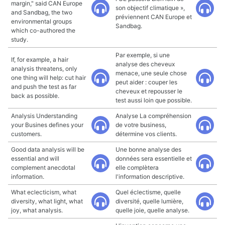
margin," said CAN Europe
son objectif climatique »,
and Sandbag, the two
préviennent CAN Europe et
environmental groups
Sandbag.
which co-authored the
study.
Par exemple, si une
If, for example, a hair
analyse des cheveux
analysis threatens, only
menace, une seule chose
one thing will help: cut hair
peut aider : couper les
and push the test as far
cheveux et repousser le
back as possible.
test aussi loin que possible.
Analysis Understanding
Analyse La compréhension
your Busines defines your
de votre business,
customers.
détermine vos clients.
Good data analysis will be
Une bonne analyse des
essential and will
données sera essentielle et
complement anecdotal
elle complètera
information.
l'information descriptive.
What eclecticism, what
Quel éclectisme, quelle
diversity, what light, what
diversité, quelle lumière,
joy, what analysis.
quelle joie, quelle analyse.