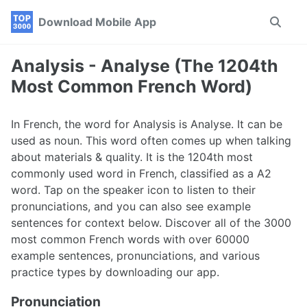
Skip
Skip
Skip
Download Mobile App
Toggle
to
to
to
search
primary
content
footer
navigation
Analysis - Analyse (The 1204th
Most Common French Word)
In French, the word for Analysis is Analyse. It can be
used as noun. This word often comes up when talking
about materials & quality. It is the 1204th most
commonly used word in French, classified as a A2
word. Tap on the speaker icon to listen to their
pronunciations, and you can also see example
sentences for context below. Discover all of the 3000
most common French words with over 60000
example sentences, pronunciations, and various
practice types by downloading our app.
Pronunciation