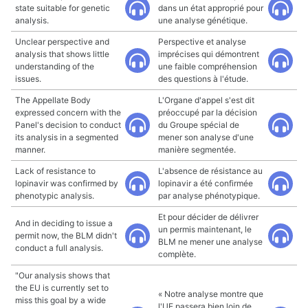
state suitable for genetic
dans un état approprié pour
analysis.
une analyse génétique.
Unclear perspective and
Perspective et analyse
analysis that shows little
imprécises qui démontrent
understanding of the
une faible compréhension
issues.
des questions à l'étude.
The Appellate Body
L'Organe d'appel s'est dit
expressed concern with the
préoccupé par la décision
Panel's decision to conduct
du Groupe spécial de
its analysis in a segmented
mener son analyse d'une
manner.
manière segmentée.
Lack of resistance to
L'absence de résistance au
lopinavir was confirmed by
lopinavir a été confirmée
phenotypic analysis.
par analyse phénotypique.
Et pour décider de délivrer
And in deciding to issue a
un permis maintenant, le
permit now, the BLM didn't
BLM ne mener une analyse
conduct a full analysis.
complète.
"Our analysis shows that
the EU is currently set to
« Notre analyse montre que
miss this goal by a wide
l'UE passera bien loin de