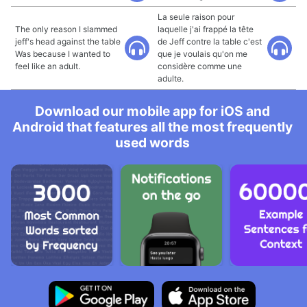
La seule raison pour
The only reason I slammed
laquelle j'ai frappé la tête
jeff's head against the table
de Jeff contre la table c'est
Was because I wanted to
que je voulais qu'on me
feel like an adult.
considère comme une
adulte.
Download our mobile app for iOS and
Android that features all the most frequently
used words