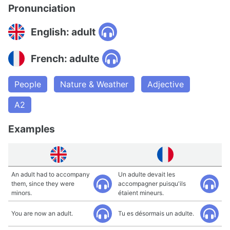
Pronunciation
English: adult
French: adulte
People
Nature & Weather
Adjective
A2
Examples
An adult had to accompany
Un adulte devait les
them, since they were
accompagner puisqu'ils
minors.
étaient mineurs.
You are now an adult.
Tu es désormais un adulte.