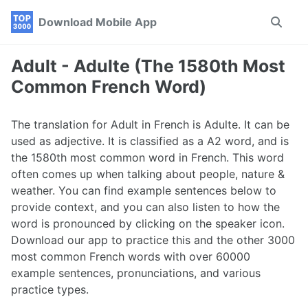
Skip
Skip
Skip
Download Mobile App
Toggle
to
to
to
search
primary
content
footer
navigation
Adult - Adulte (The 1580th Most
Common French Word)
The translation for Adult in French is Adulte. It can be
used as adjective. It is classified as a A2 word, and is
the 1580th most common word in French. This word
often comes up when talking about people, nature &
weather. You can find example sentences below to
provide context, and you can also listen to how the
word is pronounced by clicking on the speaker icon.
Download our app to practice this and the other 3000
most common French words with over 60000
example sentences, pronunciations, and various
practice types.