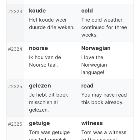
koude
cold
#2323
Het koude weer
The cold weather
duurde drie weken.
continued for three
weeks.
noorse
Norwegian
#2324
Ik hou van de
I love the
Noorse taal.
Norwegian
language!
gelezen
read
#2325
Je hebt dit boek
You may have read
misschien al
this book already.
gelezen.
getuige
witness
#2326
Tom was getuige
Tom was a witness
van het ongeluk.
to the accident.