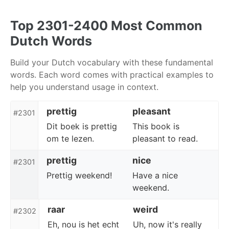
Skip
Skip
Skip
to
to
to
Top 2301-2400 Most Common
primary
content
footer
Dutch Words
navigation
Build your Dutch vocabulary with these fundamental
words. Each word comes with practical examples to
help you understand usage in context.
prettig
pleasant
#2301
Dit boek is prettig
This book is
om te lezen.
pleasant to read.
prettig
nice
#2301
Prettig weekend!
Have a nice
weekend.
raar
weird
#2302
Eh, nou is het echt
Uh, now it's really