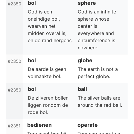
bol
sphere
#2350
God is een
God is an infinite
oneindige bol,
sphere whose
waarvan het
center is
midden overal is,
everywhere and
en de rand nergens.
circumference is
nowhere.
bol
globe
#2350
De aarde is geen
The earth is not a
volmaakte bol.
perfect globe.
bol
ball
#2350
De zilveren bollen
The silver balls are
liggen rondom de
around the red ball.
rode bol.
bedienen
operate
#2351
Tom weet hoe hij
Tom can operate a