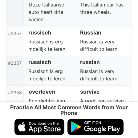
Deze Italiaanse
This Italian car has
auto heeft drie
three wheels.
wielen.
russisch
Russian
#2357
Russisch is erg
Russian is very
moeilijk te leren.
difficult to learn.
russisch
russian
#2357
Russisch is erg
Russian is very
moeilijk te leren.
difficult to learn.
overleven
survive
#2358
Een dichter kan
A poet can survive
Practice All Most Common Words from Your
alles overleven,
everything but a
Phone
behalve een
misprint.
drukfout.
overleven
survival
#2358