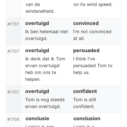
van de
on its wind speed.
windsnelheid.
overtuigd
convinced
#1707
Ik ben helemaal niet
I'm not convinced
overtuigd.
at all.
overtuigd
persuaded
#1707
Ik denk dat ik Tom
I think I've
ervan overtuigd
persuaded Tom to
heb om ons te
help us.
helpen.
overtuigd
confident
#1707
Tom is nog steeds
Tom is still
ervan overtuigd.
confident.
conclusie
conclusion
#1708
Logica is een
Logic is a