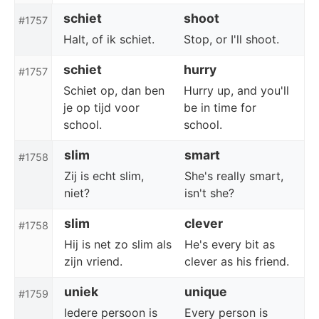
schiet
shoot
#1757
Halt, of ik schiet.
Stop, or I'll shoot.
schiet
hurry
#1757
Schiet op, dan ben
Hurry up, and you'll
je op tijd voor
be in time for
school.
school.
slim
smart
#1758
Zij is echt slim,
She's really smart,
niet?
isn't she?
slim
clever
#1758
Hij is net zo slim als
He's every bit as
zijn vriend.
clever as his friend.
uniek
unique
#1759
Iedere persoon is
Every person is