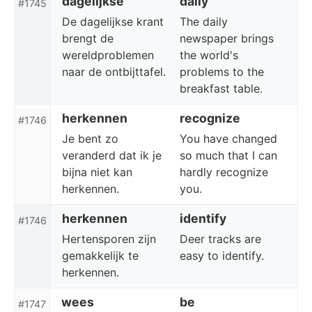
dagelijkse
daily
#1745
De dagelijkse krant
The daily
brengt de
newspaper brings
wereldproblemen
the world's
naar de ontbijttafel.
problems to the
breakfast table.
herkennen
recognize
#1746
Je bent zo
You have changed
veranderd dat ik je
so much that I can
bijna niet kan
hardly recognize
herkennen.
you.
herkennen
identify
#1746
Hertensporen zijn
Deer tracks are
gemakkelijk te
easy to identify.
herkennen.
wees
be
#1747