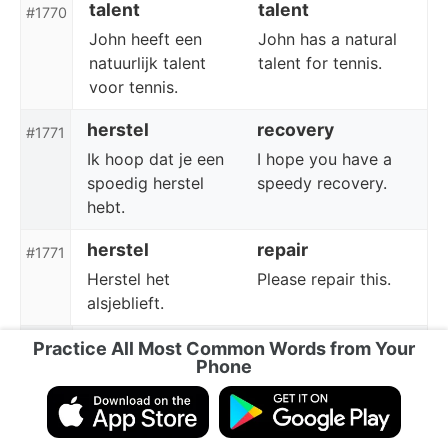
talent
talent
#1770
John heeft een
John has a natural
natuurlijk talent
talent for tennis.
voor tennis.
herstel
recovery
#1771
Ik hoop dat je een
I hope you have a
spoedig herstel
speedy recovery.
hebt.
herstel
repair
#1771
Herstel het
Please repair this.
alsjeblieft.
ijs
ice
Practice All Most Common Words from Your
#1772
Phone
Het ijs zal breken
The ice will give
onder je gewicht.
under your weight.
ijs
ice cream
#1772