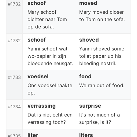
schoof
moved
#1732
Mary schoof
Mary moved closer
dichter naar Tom
to Tom on the sofa.
op de sofa.
schoof
shoved
#1732
Yanni schoof wat
Yanni shoved some
wc-papier in zijn
toilet paper up his
bloedende neusgat.
bleeding nostril.
voedsel
food
#1733
Ons voedsel raakte
We ran out of food.
op.
verrassing
surprise
#1734
Dat is niet echt een
It's not much of a
verrassing toch?
surprise, is it?
liter
liters
#1735