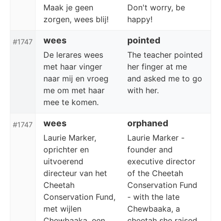
Maak je geen
Don't worry, be
zorgen, wees blij!
happy!
wees
pointed
#1747
De lerares wees
The teacher pointed
met haar vinger
her finger at me
naar mij en vroeg
and asked me to go
me om met haar
with her.
mee te komen.
wees
orphaned
#1747
Laurie Marker,
Laurie Marker -
oprichter en
founder and
uitvoerend
executive director
directeur van het
of the Cheetah
Cheetah
Conservation Fund
Conservation Fund,
- with the late
met wijlen
Chewbaaka, a
Chewbaaka, een
cheetah she raised