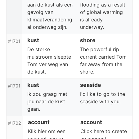
aan de kust als een
flooding as a result
gevolg van
of global warming
klimaatverandering
is already
al onderweg zijn.
underway.
kust
shore
#1701
De sterke
The powerful rip
muistroom sleepte
current carried Tom
Tom ver weg van
far away from the
de kust.
shore.
kust
seaside
#1701
Ik zou graag met
I'd like to go to the
jou naar de kust
seaside with you.
gaan.
account
account
#1702
Klik hier om een
Click here to create
account aan te
an account.