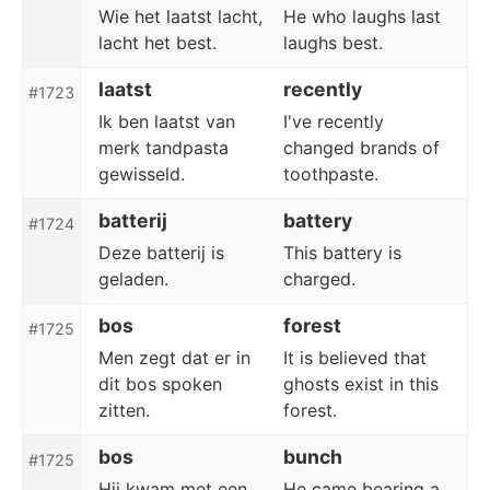
Wie het laatst lacht,
He who laughs last
lacht het best.
laughs best.
laatst
recently
#1723
Ik ben laatst van
I've recently
merk tandpasta
changed brands of
gewisseld.
toothpaste.
batterij
battery
#1724
Deze batterij is
This battery is
geladen.
charged.
bos
forest
#1725
Men zegt dat er in
It is believed that
dit bos spoken
ghosts exist in this
zitten.
forest.
bos
bunch
#1725
Hij kwam met een
He came bearing a