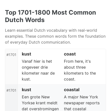
Skip
Skip
Skip
to
to
to
Top 1701-1800 Most Common
primary
content
footer
Dutch Words
navigation
Learn essential Dutch vocabulary with real-world
examples. These common words form the foundation
of everyday Dutch communication.
kust
coast
#1701
Vanaf hier is het
From here, it's
ongeveer drie
about three
kilometer naar de
kilometers to the
kust.
coast.
kust
coastal
#1701
Een grote New
A major New York
Yorkse krant meldt
newspaper reports
dat overstromingen
that coastal