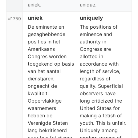
uniek.
unique.
uniek
uniquely
#1759
De eminente en
The positions of
gezaghebbende
eminence and
posities in het
authority in
Amerikaans
Congress are
Congres worden
allotted in
toegekend op basis
accordance with
van het aantal
length of service,
dienstjaren,
regardless of
ongeacht de
quality. Superficial
kwaliteit.
observers have
Oppervlakkige
long criticized the
waarnemers
United States for
hebben de
making a fetish of
Verenigde Staten
youth. This is unfair.
lang bekritiseerd
Uniquely among
voor hun fetisjisme
modern organs of